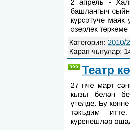
2 апрель - Хал
башлангыч сыйн
күрсәтүче маяк 
әзерлек төркеме
Категория:
2010/
Карап чыгулар: 1
Театр к
27 нче март сә
кызы белән бе
үтелде. Бу көнн
тәкъдим итте
күренешләр оша