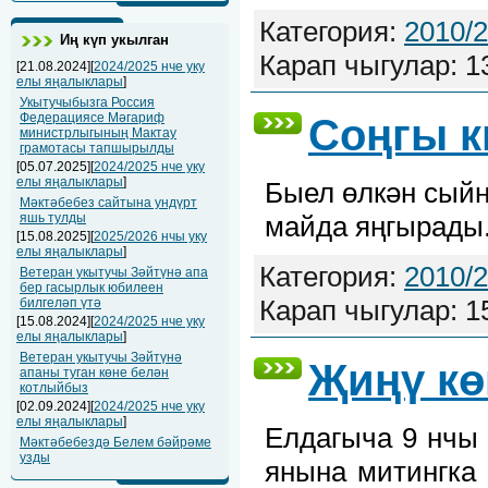
Категория:
2010/
Иң күп укылган
Карап чыгулар: 1
[21.08.2024][
2024/2025 нче уку
елы яңалыклары
]
Укытучыбызга Россия
Федерациясе Мәгариф
Соңгы к
министрлыгының Мактау
грамотасы тапшырылды
[05.07.2025][
2024/2025 нче уку
елы яңалыклары
]
Быел өлкән сыйн
Мәктәбебез сайтына ундүрт
яшь тулды
майда яңгырады
[15.08.2025][
2025/2026 нчы уку
елы яңалыклары
]
Категория:
2010/
Ветеран укытучы Зәйтүнә апа
бер гасырлык юбилеен
Карап чыгулар: 1
билгеләп үтә
[15.08.2024][
2024/2025 нче уку
елы яңалыклары
]
Ветеран укытучы Зәйтүнә
Җиңү кө
апаны туган көне белән
котлыйбыз
[02.09.2024][
2024/2025 нче уку
елы яңалыклары
]
Елдагыча 9 нчы 
Мәктәбебездә Белем бәйрәме
узды
янына митингка