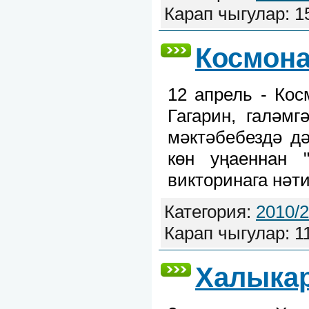
Карап чыгулар: 1
Космона
12 апрель - Кос
Гагарин, галәмг
мәктәбебездә д
көн уңаеннан 
викторинага нәт
Категория:
2010/
Карап чыгулар: 1
Халыкар