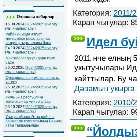
Категория:
2011/
Очраклы хәбәрләр
Карап чыгулар: 8
[16.08.2024][
2024/2025 нче уку
елы яңалыклары
]
Районыбызда август
Идел бу
киңәшмәсе кысаларында
секция утырышлары бара
[04.10.2024][
2024/2025 нче уку
елы яңалыклары
]
2011 нче елның 
Мәктәбебездә үзидарә көне
узды
укытучылары Иде
[26.02.2025][
2024/2025 нче уку
елы яңалыклары
]
кайттылар. Бу ч
Функциональ грамоталылыкны
үстерү
Дәвамын укырга 
[25.02.2025][
2024/2025 нче уку
елы яңалыклары
]
Укучыбыз республика
Категория:
2010/
конкурсында җиңү яулады
[05.10.2024][
2024/2025 нче уку
Карап чыгулар: 9
елы яңалыклары
]
Укытучыбызга Әтнә районы
башкарма комитетының Рәхмәт
хаты тапшырылды
“Йолдыз