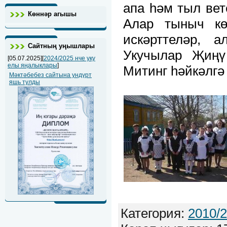
апа һәм тыл вет
Көннәр агышы
Алар тыныч кө
искәрттеләр, 
Сайтның уңышлары
Укучылар Җиңү
[05.07.2025][
2024/2025 нче уку
елы яңалыклары
]
Митинг һәйкәлгә
Мәктәбебез сайтына ундүрт
яшь тулды
Категория:
2010/