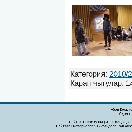
Категория:
2010/
Карап чыгулар: 1
Түбән Көек т
Сдела
Сайт 2011 нче елның июль аенда дөн
Сайттагы материалларны файдаланган очра