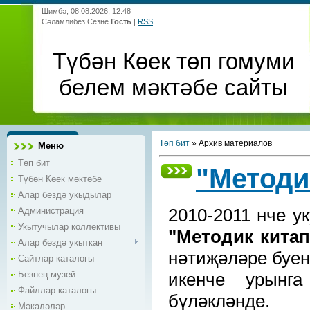
Шимбә, 08.08.2026, 12:48
Сәламлибез Сезне
Гость
|
RSS
Түбән Көек төп гомуми
белем мәктәбе сайты
Төп бит
»
Архив материалов
Меню
Төп бит
"Методи
Түбән Көек мәктәбе
Алар бездә укыдылар
2010-2011 нче у
Администрация
Укытучылар коллективы
"Методик кита
Алар бездә укыткан
нәтиҗәләре буен
Сайтлар каталогы
Безнең музей
икенче урын
Файллар каталогы
бүләкләнде.
Мәкаләләр