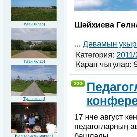
Шәйхиева Гөлн
[
Туган яклар
]
...
Дәвамын укыр
Категория:
2011/
[
Туган яклар
]
Карап чыгулар: 
Педагог
конфер
[
Туган яклар
]
17 нче август к
педагогларның а
башлады.
[
Чал тарихлы мәктәп
]