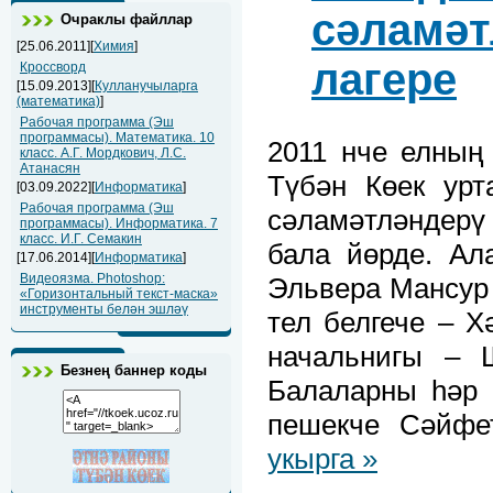
сәламәт
Очраклы файллар
[25.06.2011][
Химия
]
лагере
Кроссворд
[15.09.2013][
Кулланучыларга
(математика)
]
Рабочая программа (Эш
программасы). Математика. 10
2011 нче елның
класс. А.Г. Мордкович, Л.С.
Атанасян
Түбән Көек урт
[03.09.2022][
Информатика
]
Рабочая программа (Эш
сәламәтләндерү 
программасы). Информатика. 7
класс. И.Г. Семакин
бала йөрде. Ал
[17.06.2014][
Информатика
]
Видеоязма. Photoshop:
Эльвера Мансур 
«Горизонтальный текст-маска»
инструменты белән эшләү
тел белгече – Х
начальнигы – 
Безнең баннер коды
Балаларны һәр 
пешекче Сәйфе
укырга »