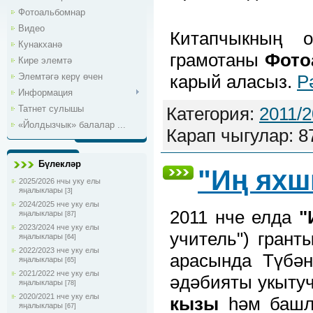
Фотоальбомнар
Видео
Китапчыкның о
Кунакханә
грамотаны
Фото
Кире элемтә
Элемтәгә керү өчен
карый аласыз.
Р
Информация
Татнет сулышы
Категория:
2011/
«Йолдызчык» балалар ...
Карап чыгулар: 8
Бүлекләр
"Иң яхш
2025/2026 нчы уку елы
яңалыклары
[3]
2024/2025 нче уку елы
2011 нче елда
"
яңалыклары
[87]
2023/2024 нче уку елы
учитель") грант
яңалыклары
[64]
2022/2023 нче уку елы
арасында Түбән
яңалыклары
[65]
2021/2022 нче уку елы
әдәбияты укыт
яңалыклары
[78]
2020/2021 нче уку елы
кызы
һәм башл
яңалыклары
[67]