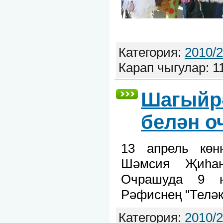
Категория:
2010/
Карап чыгулар: 1
Шагыйр
белән о
13 апрель көн
Шәмсия Җиһан
Очрашуда 9 
Рәфиснең "Теләк
Категория:
2010/