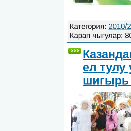
Категория:
2010/
Карап чыгулар: 8
Казанда
ел тулу
шигырь