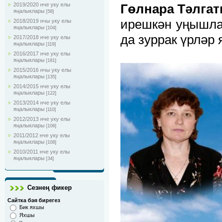
2019/2020 нче уку елы
Гөлнара Тәлга
яңалыклары
[58]
ирешкән уңышла
2018/2019 нчы уку елы
яңалыклары
[104]
да зуррак үрләр
2017/2018 нче уку елы
яңалыклары
[119]
2016/2017 нче уку елы
яңалыклары
[181]
2015/2016 нчы уку елы
яңалыклары
[135]
2014/2015 нче уку елы
яңалыклары
[122]
2013/2014 нче уку елы
яңалыклары
[110]
2012/2013 нче уку елы
яңалыклары
[106]
2011/2012 нче уку елы
яңалыклары
[108]
2010/2011 нче уку елы
яңалыклары
[34]
Сезнең фикер
Сайтка бәя бирегез
Бик яхшы
Яхшы