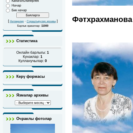
Канәгатьләнерлек
Начар
Бик начар
Фәтхрахманова
[
·
]
Нәтиҗәләр
Сораштырулар архивы
Барлык җаваплар:
11000
Статистика
Онлайн барлыгы:
1
Кунаклар:
1
Кулланучылар:
0
Керү формасы
Язмалар архивы
Очраклы фотолар