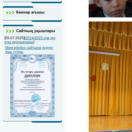
Көннәр агышы
Сайтның уңышлары
[05.07.2025][
2024/2025 нче уку
елы яңалыклары
]
Мәктәбебез сайтына ундүрт
яшь тулды