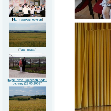
[
Чал тарихлы мәктәп
]
[
Туган яклар
]
[
Күренекле шәхесләр белән
очрашу (23.05.2009)
]