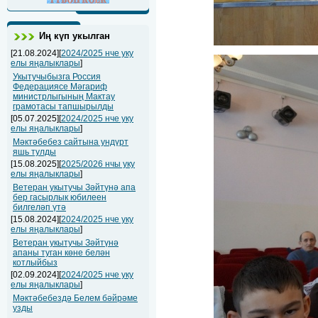
Иң күп укылган
[21.08.2024][
2024/2025 нче уку
елы яңалыклары
]
Укытучыбызга Россия
Федерациясе Мәгариф
министрлыгының Мактау
грамотасы тапшырылды
[05.07.2025][
2024/2025 нче уку
елы яңалыклары
]
Мәктәбебез сайтына ундүрт
яшь тулды
[15.08.2025][
2025/2026 нчы уку
елы яңалыклары
]
Ветеран укытучы Зәйтүнә апа
бер гасырлык юбилеен
билгеләп үтә
[15.08.2024][
2024/2025 нче уку
елы яңалыклары
]
Ветеран укытучы Зәйтүнә
апаны туган көне белән
котлыйбыз
[02.09.2024][
2024/2025 нче уку
елы яңалыклары
]
Мәктәбебездә Белем бәйрәме
узды