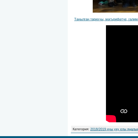
Танылган тарихчы, мәгърифәтче, гали
Категория
:
2018/2019 нчы уку елы яңалы