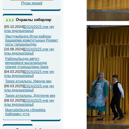
[
Туган яклар
]
Очраклы хәбәрләр
[05.10.2024][
2024/2025 нче уку
елы яңалыклары
]
Укытучыбызга Әтнә районы
башкарма комитетының Рәхмәт
хаты тапшырылды
[16.08.2024][
2024/2025 нче уку
елы яңалыклары
]
Районыбызда август
киңәшмәсе кысаларында
секция утырышлары бара
[04.03.2025][
2024/2025 нче уку
елы яңалыклары
]
Тарих атналыгы. Икенче көн
[06.03.2025][
2024/2025 нче уку
елы яңалыклары
]
Тарих атналыгы. Дүртенче көн
[08.02.2025][
2024/2025 нче уку
елы яңалыклары
]
Мәктәбебездә «Әлифба
бәйрәме» үтте