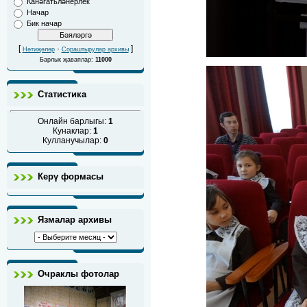
Канәгатьләнерлек
Начар
Бик начар
[
·
]
Нәтиҗәләр
Сораштырулар архивы
Барлык җаваплар:
11000
Статистика
Онлайн барлыгы:
1
Кунаклар:
1
Кулланучылар:
0
Керү формасы
Язмалар архивы
Очраклы фотолар