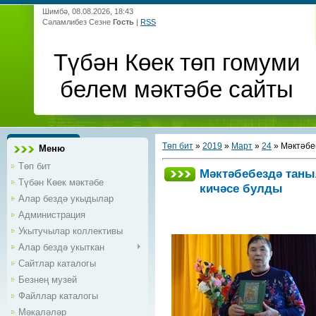
Шимбә, 08.08.2026, 18:43
Сәламлибез Сезне
Гость
|
RSS
Түбән Көек төп гомуми
белем мәктәбе сайты
Төп бит
»
2019
»
Март
»
24
» Мәктәбе
Меню
Төп бит
Мәктәбебездә таны
Түбән Көек мәктәбе
кичәсе булды
Алар бездә укыдылар
Администрация
Укытучылар коллективы
Алар бездә укыткан
Сайтлар каталогы
Безнең музей
Файллар каталогы
Мәкаләләр