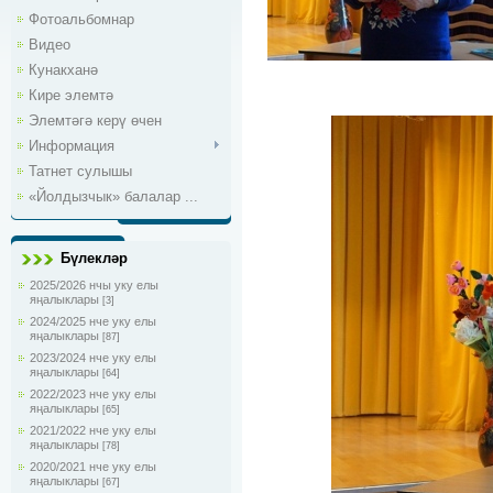
Фотоальбомнар
Видео
Кунакханә
Кире элемтә
Элемтәгә керү өчен
Информация
Татнет сулышы
«Йолдызчык» балалар ...
Бүлекләр
2025/2026 нчы уку елы
яңалыклары
[3]
2024/2025 нче уку елы
яңалыклары
[87]
2023/2024 нче уку елы
яңалыклары
[64]
2022/2023 нче уку елы
яңалыклары
[65]
2021/2022 нче уку елы
яңалыклары
[78]
2020/2021 нче уку елы
яңалыклары
[67]