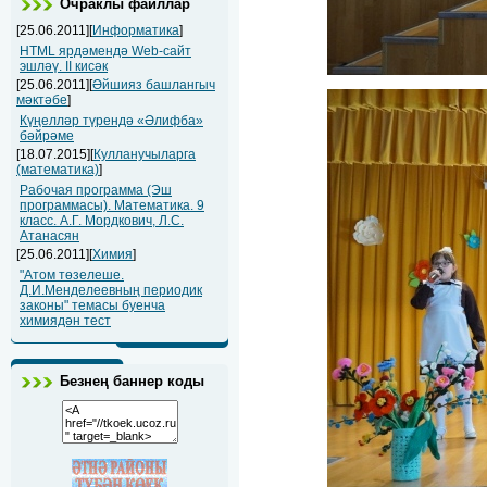
Очраклы файллар
[25.06.2011][
Информатика
]
HTML ярдәмендә Web-сайт
эшләү. II кисәк
[25.06.2011][
Әйшияз башлангыч
мәктәбе
]
Күңелләр түрендә «Әлифба»
бәйрәме
[18.07.2015][
Кулланучыларга
(математика)
]
Рабочая программа (Эш
программасы). Математика. 9
класс. А.Г. Мордкович, Л.С.
Атанасян
[25.06.2011][
Химия
]
"Атом төзелеше.
Д.И.Менделеевның периодик
законы" темасы буенча
химиядән тест
Безнең баннер коды