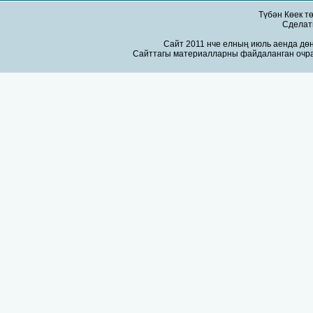
Түбән Көек т
Сдела
Сайт 2011 нче елның июль аенда дөн
Сайттагы материалларны файдаланган очра