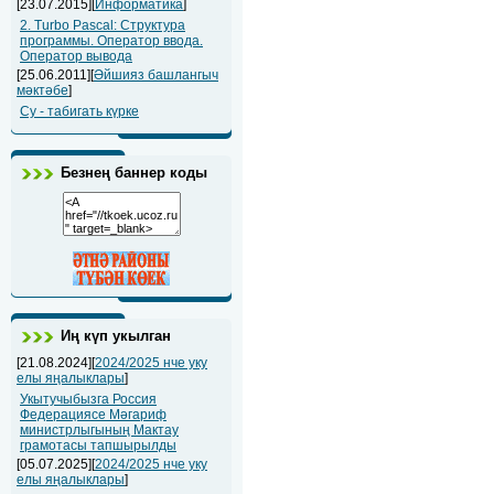
[23.07.2015][
Информатика
]
2. Turbo Pascal: Структура
программы. Оператор ввода.
Оператор вывода
[25.06.2011][
Әйшияз башлангыч
мәктәбе
]
Су - табигать күрке
Безнең баннер коды
Иң күп укылган
[21.08.2024][
2024/2025 нче уку
елы яңалыклары
]
Укытучыбызга Россия
Федерациясе Мәгариф
министрлыгының Мактау
грамотасы тапшырылды
[05.07.2025][
2024/2025 нче уку
елы яңалыклары
]