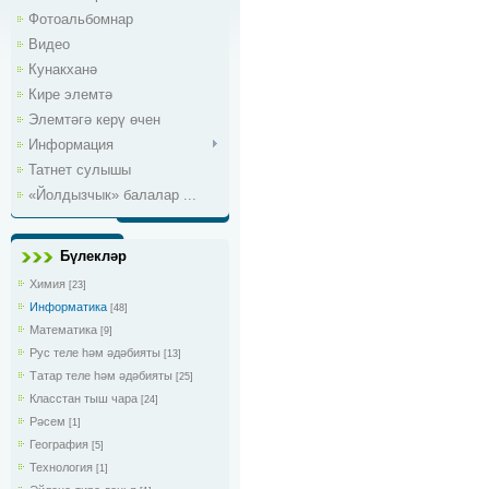
Фотоальбомнар
Видео
Кунакханә
Кире элемтә
Элемтәгә керү өчен
Информация
Татнет сулышы
«Йолдызчык» балалар ...
Бүлекләр
Химия
[23]
Информатика
[48]
Математика
[9]
Рус теле һәм әдәбияты
[13]
Татар теле һәм әдәбияты
[25]
Класстан тыш чара
[24]
Рәсем
[1]
География
[5]
Технология
[1]