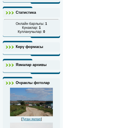
Статистика
Онлайн барлыгы:
1
Кунаклар:
1
Кулланучылар:
0
Керү формасы
Язмалар архивы
Очраклы фотолар
[
Туган яклар
]