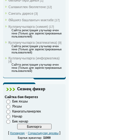
Әйләнә-тирә дөнья
[1]
Сәламәтлек бюллетене
[12]
Сәнгать дәресе
[3]
Әйшияз башлангыч мәктәбе
[17]
Кулланучыларга (химия)
[17]
Сайтта регистрация узучылар өчен
генә (Только для зарегистрированных
пользователей)
Кулланучыларга (математика)
[9]
Сайтта регистрация узучылар өчен
генә (Только для зарегистрированных
пользователей)
Кулланучыларга (информатика)
[4]
Сайтта регистрация узучылар өчен
генә (Только для зарегистрированных
пользователей)
Сезнең фикер
Сайтка бәя бирегез
Бик яхшы
Яхшы
Канәгатьләнерлек
Начар
Бик начар
[
·
]
Нәтиҗәләр
Сораштырулар архивы
Барлык җаваплар:
11000