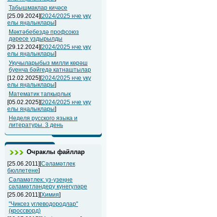
Табышмаклар кичәсе
[25.09.2024][
2024/2025 нче уку
елы яңалыклары
]
Мәктәбебездә профсоюз
дәресе уздырылды
[29.12.2024][
2024/2025 нче уку
елы яңалыклары
]
Укучыларыбыз милли көрәш
буенча бәйгедә катнаштылар
[12.02.2025][
2024/2025 нче уку
елы яңалыклары
]
Математик тапкырлык
[05.02.2025][
2024/2025 нче уку
елы яңалыклары
]
Неделя русского языка и
литературы. 3 день
Очраклы файллар
[25.06.2011][
Сәламәтлек
бюллетене
]
Сәламәтлек: үз-үзеңне
сәламәтләндерү күнегүләре
[25.06.2011][
Химия
]
"Чиксез углеводородлар"
(кроссворд)