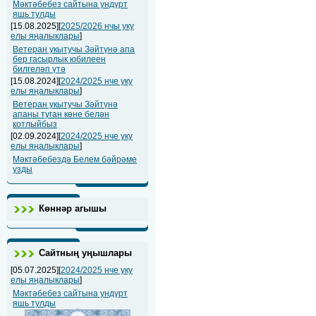
Мәктәбебез сайтына ундүрт
яшь тулды
[15.08.2025][
2025/2026 нчы уку
елы яңалыклары
]
Ветеран укытучы Зәйтүнә апа
бер гасырлык юбилеен
билгеләп үтә
[15.08.2024][
2024/2025 нче уку
елы яңалыклары
]
Ветеран укытучы Зәйтүнә
апаны туган көне белән
котлыйбыз
[02.09.2024][
2024/2025 нче уку
елы яңалыклары
]
Мәктәбебездә Белем бәйрәме
узды
Көннәр агышы
Сайтның уңышлары
[05.07.2025][
2024/2025 нче уку
елы яңалыклары
]
Мәктәбебез сайтына ундүрт
яшь тулды