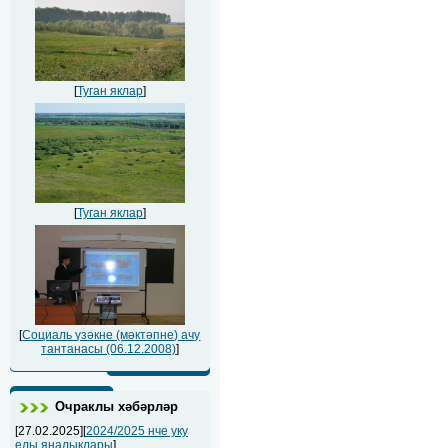
[
Туган яклар
]
[
Туган яклар
]
[
Социаль үзәкне (мәктәпне) ачу
тантанасы (06.12.2008)
]
Очраклы хәбәрләр
[27.02.2025][
2024/2025 нче уку
елы яңалыклары
]