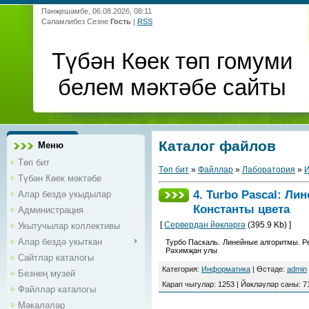
Пәнҗешәмбе, 06.08.2026, 08:11
Сәламлибез Сезне
Гость
|
RSS
Түбән Көек төп гомуми
белем мәктәбе сайты
Каталог файлов
Меню
Төп бит
Төп бит
»
Файллар
»
Лаборатория
»
Түбән Көек мәктәбе
4. Turbo Pascal: Л
Алар бездә укыдылар
Константы цвета
Администрация
[
Сервердан йөкләргә
(395.9 Kb) ]
Укытучылар коллективы
Алар бездә укыткан
Турбо Паскаль. Линейные алгоритмы. Р
Рәхимҗан улы
Сайтлар каталогы
Категория
:
Информатика
|
Өстәде
:
admin
Безнең музей
Карап чыгулар
:
1253
|
Йөкләүләр саны
:
7
Файллар каталогы
Мәкаләләр