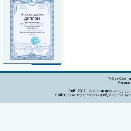
Түбән Көек т
Сдела
Сайт 2011 нче елның июль аенда дөн
Сайттагы материалларны файдаланган очра