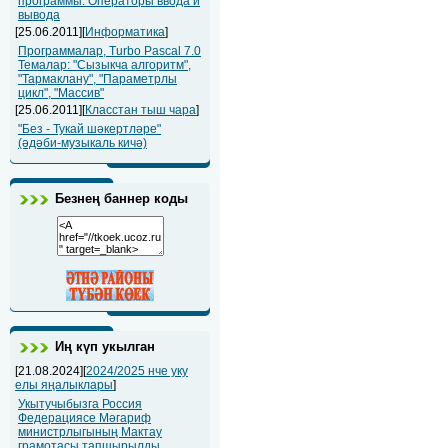
программы. Операторы ввода и
вывода
[25.06.2011][
Информатика
]
Программалар, Turbo Pascal 7.0
Темалар: "Сызыкча алгоритм",
"Тармаклану", "Параметрлы
цикл", "Массив"
[25.06.2011][
Класстан тыш чара
]
"Без - Тукай шәкертләре"
(әдәби-музыкаль кичә)
Безнең баннер коды
Иң күп укылган
[21.08.2024][
2024/2025 нче уку
елы яңалыклары
]
Укытучыбызга Россия
Федерациясе Мәгариф
министрлыгының Мактау
грамотасы тапшырылды