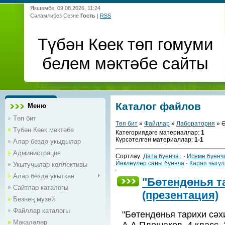
Якшәмбе, 09.08.2026, 11:24
Сәламлибез Сезне
Гость
|
RSS
Түбән Көек төп гомуми
белем мәктәбе сайты
Каталог файлов
Меню
Төп бит
Төп бит
»
Файллар
»
Лаборатория
» Ә
Түбән Көек мәктәбе
Категориядәге материаллар
:
1
Күрсәтелгән материаллар
:
1-1
Алар бездә укыдылар
Администрация
Сортлау
:
Дата буенча
·
Исеме буенч
Йөкләүләр саны буенча
·
Карап чыгул
Укытучылар коллективы
Алар бездә укыткан
"Бөтендөнья т
Сайтлар каталогы
(презентация)
Безнең музей
Файллар каталогы
"Бөтендөнья тарихи сәх
Мәкаләләр