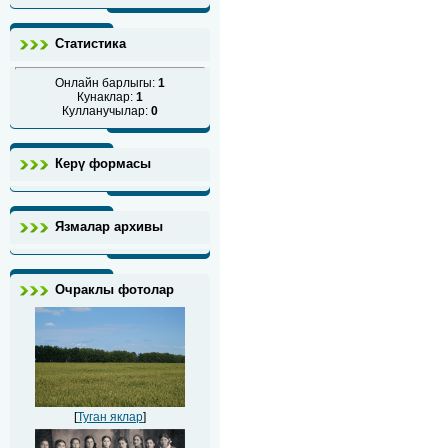
Статистика
Онлайн барлыгы:
1
Кунаклар:
1
Кулланучылар:
0
Керү формасы
Язмалар архивы
Очраклы фотолар
[
Туган яклар
]