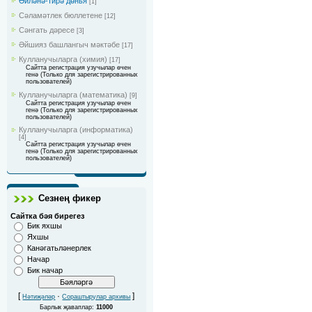
Әйләнә-тирә дөнья
[1]
Сәламәтлек бюллетене
[12]
Сәнгать дәресе
[3]
Әйшияз башлангыч мәктәбе
[17]
Кулланучыларга (химия)
[17]
Сайтта регистрация узучылар өчен
генә (Только для зарегистрированных
пользователей)
Кулланучыларга (математика)
[9]
Сайтта регистрация узучылар өчен
генә (Только для зарегистрированных
пользователей)
Кулланучыларга (информатика)
[4]
Сайтта регистрация узучылар өчен
генә (Только для зарегистрированных
пользователей)
Сезнең фикер
Сайтка бәя бирегез
Бик яхшы
Яхшы
Канәгатьләнерлек
Начар
Бик начар
[
·
]
Нәтиҗәләр
Сораштырулар архивы
Барлык җаваплар:
11000