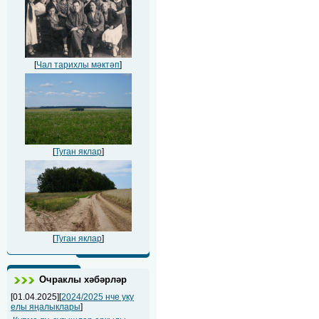
[
Чал тарихлы мәктәп
]
[
Туган яклар
]
[
Туган яклар
]
Очраклы хәбәрләр
[01.04.2025][
2024/2025 нче уку
елы яңалыклары
]