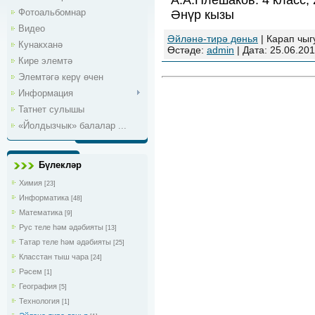
А.А.Плешаков. 4 класс,
Фотоальбомнар
Әнүр кызы
Видео
Әйләнә-тирә дөнья
| Карап чыг
Кунакханә
Өстәде:
admin
| Дата:
25.06.201
Кире элемтә
Элемтәгә керү өчен
Информация
Татнет сулышы
«Йолдызчык» балалар ...
Бүлекләр
Химия
[23]
Информатика
[48]
Математика
[9]
Рус теле һәм әдәбияты
[13]
Татар теле һәм әдәбияты
[25]
Класстан тыш чара
[24]
Рәсем
[1]
География
[5]
Технология
[1]