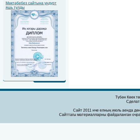
Мәктәбебез сайтына ундүрт
яшь тулды
Түбән Көек т
Сдела
Сайт 2011 нче елның июль аенда дөн
Сайттагы материалларны файдаланган очра