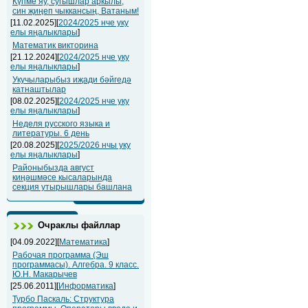
Күпме яу, сугышлар аркылы,
син җиңеп чыккансың, Ватаным!
[11.02.2025][
2024/2025 нче уку
елы яңалыклары
]
Математик викторина
[21.12.2024][
2024/2025 нче уку
елы яңалыклары
]
Укучыларыбыз иҗади бәйгедә
катнаштылар
[08.02.2025][
2024/2025 нче уку
елы яңалыклары
]
Неделя русского языка и
литературы. 6 день
[20.08.2025][
2025/2026 нчы уку
елы яңалыклары
]
Районыбызда август
киңәшмәсе кысаларында
секция утырышлары башлана
Очраклы файллар
[04.09.2022][
Математика
]
Рабочая программа (Эш
программасы). Алгебра. 9 класс.
Ю.Н. Макарычев
[25.06.2011][
Информатика
]
Турбо Паскаль: Структура