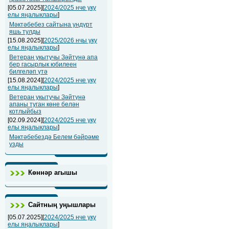
[05.07.2025][
2024/2025 нче уку
елы яңалыклары
]
Мәктәбебез сайтына ундүрт
яшь тулды
[15.08.2025][
2025/2026 нчы уку
елы яңалыклары
]
Ветеран укытучы Зәйтүнә апа
бер гасырлык юбилеен
билгеләп үтә
[15.08.2024][
2024/2025 нче уку
елы яңалыклары
]
Ветеран укытучы Зәйтүнә
апаны туган көне белән
котлыйбыз
[02.09.2024][
2024/2025 нче уку
елы яңалыклары
]
Мәктәбебездә Белем бәйрәме
узды
Көннәр агышы
Сайтның уңышлары
[05.07.2025][
2024/2025 нче уку
елы яңалыклары
]