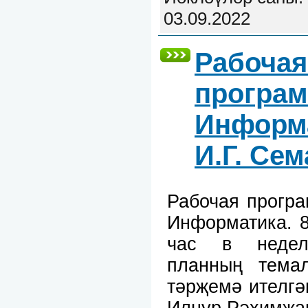
03.09.2022
Рабочая
програм
Информа
И.Г. Се
Рабочая прогр
Информатика. 8
час в неделю
планның тема
тәрҗемә ителгә
Илнур Рәхимҗа