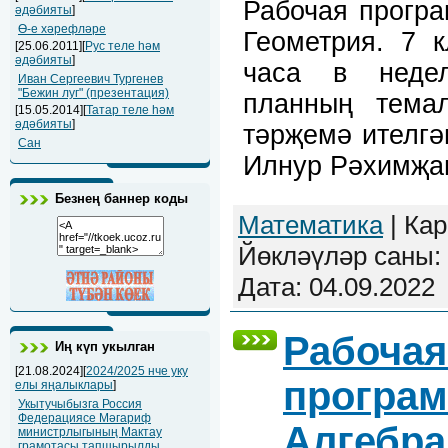
Рабочая прогр
әдәбияты
]
Ө-е хәрефләре
Геометрия. 7 к
[25.06.2011][
Рус теле һәм
әдәбияты
]
часа в недел
Иван Сергеевич Тургенев
"Бежин луг" (презентация)
планның тема
[15.05.2014][
Татар теле һәм
әдәбияты
]
тәрҗемә ителгә
Сан
Илнур Рәхимҗа
Безнең баннер коды
Математика
| Кар
Йөкләүләр саны: 
Дата:
04.09.2022
Рабочая
Иң күп укылган
[21.08.2024][
2024/2025 нче уку
програм
елы яңалыклары
]
Укытучыбызга Россия
Федерациясе Мәгариф
Алгебра.
министрлыгының Мактау
грамотасы тапшырылды