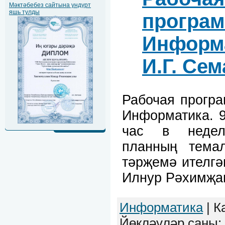
Мәктәбебез сайтына ундүрт
яшь тулды
програм
Информа
И.Г. Се
Рабочая прогр
Информатика. 9
час в неделю
планның тема
тәрҗемә ителгә
Илнур Рәхимҗа
Информатика
| К
Йөкләүләр саны: 