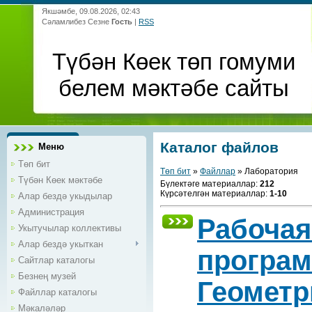
Якшәмбе, 09.08.2026, 02:43
Сәламлибез Сезне
Гость
|
RSS
Түбән Көек төп гомуми
белем мәктәбе сайты
Каталог файлов
Меню
Төп бит
Төп бит
»
Файллар
» Лаборатория
Түбән Көек мәктәбе
Бүлектәге материаллар
:
212
Күрсәтелгән материаллар
:
1-10
Алар бездә укыдылар
Администрация
Рабочая
Укытучылар коллективы
Алар бездә укыткан
програм
Сайтлар каталогы
Безнең музей
Геометри
Файллар каталогы
Мәкаләләр