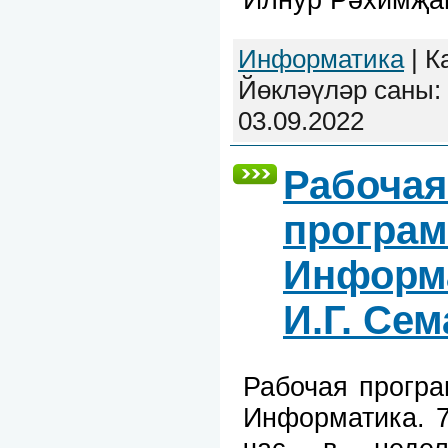
Информатика
| К
Йөкләүләр саны: 
03.09.2022
Рабочая
програм
Информа
И.Г. Се
Рабочая прогр
Информатика. 7