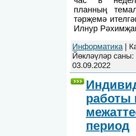
час в неделю
планның тема
тәрҗемә ителгә
Илнур Рәхимҗа
Информатика
| К
Йөкләүләр саны: 
03.09.2022
Индиви
работы 
межатт
период