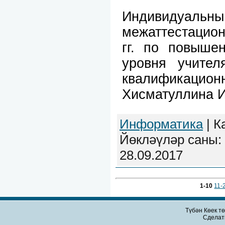
Индивидуаль
межаттестацио
гг. по повыше
уровня учител
квалификац
Хисматуллина И
Информатика
| К
Йөкләүләр саны: 
28.09.2017
1-10
11-
Түбән Көек т
Сдела