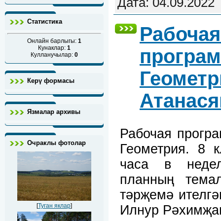
Дата:
04.09.2022
Статистика
Рабочая
Онлайн барлыгы:
1
Кунаклар:
1
програм
Кулланучылар:
0
Геометри
Керү формасы
Атанася
Язмалар архивы
Рабочая прогр
Очраклы фотолар
Геометрия. 8 к
часа в недел
планның тема
тәрҗемә ителгә
[
Туган яклар
]
Илнур Рәхимҗа