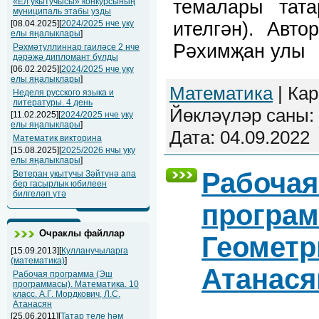
темалары тат
«Ел укытучысы» конкурсының
муниципаль этабы узды
ителгән). Авт
[08.04.2025][
2024/2025 нче уку
елы яңалыклары
]
Рәхимҗан улы
Рәхмәтуллиннар гаиләсе 2 нче
дәрәҗә дипломант булды
[06.02.2025][
2024/2025 нче уку
елы яңалыклары
]
Математика
| Кар
Неделя русского языка и
литературы. 4 день
Йөкләүләр саны: 
[11.02.2025][
2024/2025 нче уку
елы яңалыклары
]
Дата:
04.09.2022
Математик викторина
[15.08.2025][
2025/2026 нчы уку
елы яңалыклары
]
Рабочая
Ветеран укытучы Зәйтүнә апа
бер гасырлык юбилеен
билгеләп үтә
програм
Очраклы файллар
Геометри
[15.09.2013][
Кулланучыларга
(математика)
]
Атанася
Рабочая программа (Эш
программасы). Математика. 10
класс. А.Г. Мордкович, Л.С.
Атанасян
[25.06.2011][
Татар теле һәм