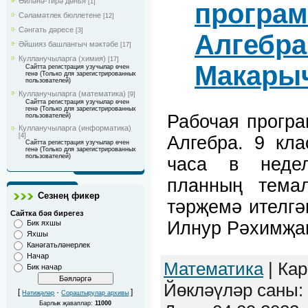
Әйләнә-тирә дөнья
[1]
програм
Сәламәтлек бюллетене
[12]
Сәнгать дәресе
[3]
Алгебра.
Әйшияз башлангыч мәктәбе
[17]
Кулланучыларга (химия)
[17]
Макары
Сайтта регистрация узучылар өчен
генә (Только для зарегистрированных
пользователей)
Кулланучыларга (математика)
[9]
Сайтта регистрация узучылар өчен
генә (Только для зарегистрированных
Рабочая прогр
пользователей)
Кулланучыларга (информатика)
[4]
Алгебра. 9 кл
Сайтта регистрация узучылар өчен
генә (Только для зарегистрированных
пользователей)
часа в недел
планның тема
Сезнең фикер
тәрҗемә ителгә
Сайтка бәя бирегез
Илнур Рәхимҗа
Бик яхшы
Яхшы
Канәгатьләнерлек
Начар
Математика
| Кар
Бик начар
Йөкләүләр саны: 
[
·
]
Нәтиҗәләр
Сораштырулар архивы
Барлык җаваплар:
11000