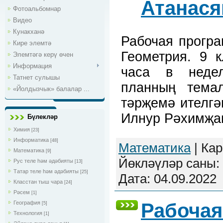
Атанася
Фотоальбомнар
Видео
Кунакханә
Рабочая прогр
Кире элемтә
Геометрия. 9 к
Элемтәгә керү өчен
Информация
часа в недел
Татнет сулышы
планның тема
«Йолдызчык» балалар ...
тәрҗемә ителгә
Илнур Рәхимҗа
Бүлекләр
Химия
[23]
Информатика
[48]
Математика
| Кар
Математика
[9]
Йөкләүләр саны: 
Рус теле һәм әдәбияты
[13]
Татар теле һәм әдәбияты
[25]
Дата:
04.09.2022
Класстан тыш чара
[24]
Рәсем
[1]
География
Рабочая
[5]
Технология
[1]