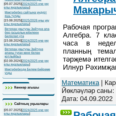
[05.07.2025][
2024/2025 нче уку
Макары
елы яңалыклары
]
Мәктәбебез сайтына ундүрт
яшь тулды
[15.08.2025][
2025/2026 нчы уку
елы яңалыклары
]
Рабочая прогр
Ветеран укытучы Зәйтүнә апа
бер гасырлык юбилеен
Алгебра. 7 кл
билгеләп үтә
[15.08.2024][
2024/2025 нче уку
часа в недел
елы яңалыклары
]
планның тема
Ветеран укытучы Зәйтүнә
апаны туган көне белән
котлыйбыз
тәрҗемә ителгә
[02.09.2024][
2024/2025 нче уку
елы яңалыклары
]
Илнур Рәхимҗа
Мәктәбебездә Белем бәйрәме
узды
Математика
| Кар
Көннәр агышы
Йөкләүләр саны: 
Дата:
04.09.2022
Сайтның уңышлары
[05.07.2025][
2024/2025 нче уку
Рабочая
елы яңалыклары
]