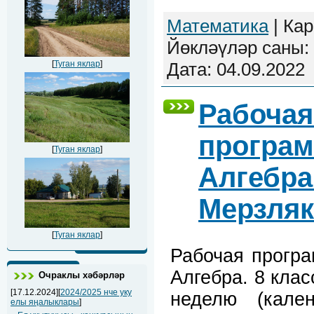
Математика
| Кар
Йөкләүләр саны: 
Дата:
04.09.2022
[
Туган яклар
]
Рабочая
програм
[
Туган яклар
]
Алгебра.
Мерзляк
[
Туган яклар
]
Рабочая прогр
Алгебра. 8 клас
Очраклы хәбәрләр
[17.12.2024][
2024/2025 нче уку
неделю (кален
елы яңалыклары
]