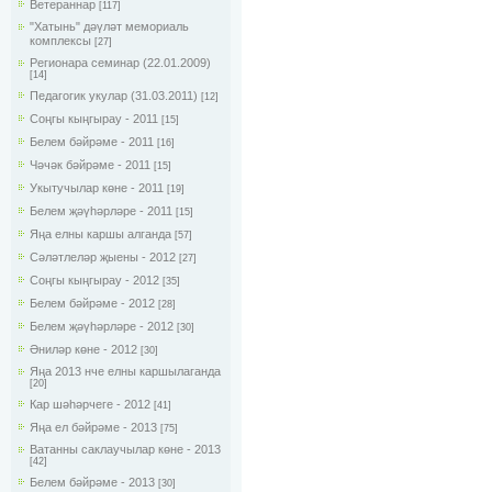
Ветераннар
[117]
"Хатынь" дәүләт мемориаль
комплексы
[27]
Регионара семинар (22.01.2009)
[14]
Педагогик укулар (31.03.2011)
[12]
Соңгы кыңгырау - 2011
[15]
Белем бәйрәме - 2011
[16]
Чәчәк бәйрәме - 2011
[15]
Укытучылар көне - 2011
[19]
Белем җәүһәрләре - 2011
[15]
Яңа елны каршы алганда
[57]
Сәләтлеләр җыены - 2012
[27]
Соңгы кыңгырау - 2012
[35]
Белем бәйрәме - 2012
[28]
Белем җәүһәрләре - 2012
[30]
Әниләр көне - 2012
[30]
Яңа 2013 нче елны каршылаганда
[20]
Кар шәһәрчеге - 2012
[41]
Яңа ел бәйрәме - 2013
[75]
Ватанны саклаучылар көне - 2013
[42]
Белем бәйрәме - 2013
[30]