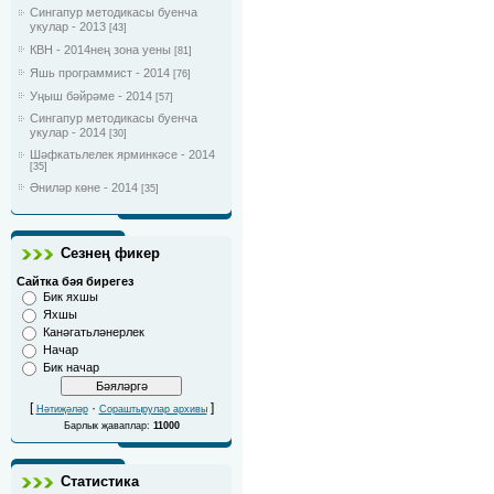
Сингапур методикасы буенча
укулар - 2013
[43]
КВН - 2014нең зона уены
[81]
Яшь программист - 2014
[76]
Уңыш бәйрәме - 2014
[57]
Сингапур методикасы буенча
укулар - 2014
[30]
Шәфкатьлелек ярминкәсе - 2014
[35]
Әниләр көне - 2014
[35]
Сезнең фикер
Сайтка бәя бирегез
Бик яхшы
Яхшы
Канәгатьләнерлек
Начар
Бик начар
[
·
]
Нәтиҗәләр
Сораштырулар архивы
Барлык җаваплар:
11000
Статистика