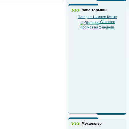
Һава торышы
Погода в Нижнем Куюке
Gismeteo
Прогноз на 2 недели
Мәкаләләр