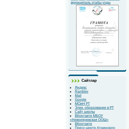
муниципаль этабы узды
Сайтлар
Яндекс
Rambler
Mail
Google
МОиН РТ
Элек. образование в РТ
Сайт школы
ВКонтакте МБОУ
«Нижнекуюкская ООШ»
ВКонтакте
Пресс-центр Атнинского