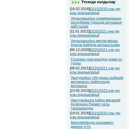
Үткәндә калдылар
[16.02.2016][
2015/2016 нчы уку
елы яңалыклары
]
Укучыларыбыз олимпиаданың
республика турында катнашып
кайттылар
[11.01.2021][
2020/2021 нче уку
елы яңалыклары
]
Укучыларыбыз милли көрәш
буенча бәйгедә катнаштылар
[06.12.2020][
2020/2021 нче уку
елы яңалыклары
]
Социаль үзәк ачылуга унике ел
тулды
[08.02.2021][
2020/2021 нче уку
елы яңалыклары
]
Укытучыбыз «Иң яхшы сыйныф
җитәкчесе» бәйгесендә
катнашты
[23.05.2023][
2022/2023 нче уку
елы яңалыклары
]
Укытучыбызга район мәгариф
бүлегенең Рәхмәт хаты
тапшырылды
[19.01.2016][
2015/2016 нчы уку
елы яңалыклары
]
Мәктәбебездә парламент
дәресе үтте