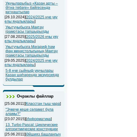
Укучыларыбыз «Казан арты –
Әтнә төбәге» бәйгесендә
катнаштылар
[26.10.2024][
2024/2025 нче уку
елы яңалыклары
]
Укытучыбызга Мактау
грамотасы тапшырылды
[27.08.2025][
2025/2026 нчы уку
елы яңалыклары
]
Укытучыбызга Мәгариф һәм
фән министрлыгының Мактау
грамотасы тапшырылды
[29.05.2025][
2024/2025 нче уку
елы яңалыклары
]
5-8 нче сыйныф укучылары
Казан шәһәрендә экскурсиядә
булдылар
Очраклы файллар
[25.06.2011][
Класстан тыш чара
]
"Эчкече кеше сәламәт була
аламы?"
[23.07.2015][
Информатика
]
13. Turbo Pascal: Циклические
алгоритмические конструкции
[25.06.2011][
Әйшияз башлангыч