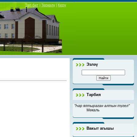
Төп бит
|
Теркәлү
|
Керү
Эзләү
Тәрбия
"Һәр ялтыраган алтын түгел"
Мәкаль
Вакыт агышы