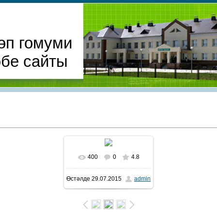
өп гомуми
әбе сайты
400
0
4.8
Өстәлде
29.07.2015
admin