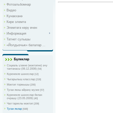
Фотоальбомнар
Видео
Кунакханә
Кире элемтә
Элемтәгә керү өчен
Информация
Татнет сулышы
«Йолдызчык» балалар ...
Бүлекләр
Социаль үзәкне (мәктәпне) ачу
тантанасы (06.12.2008)
[54]
Күренекле шәхесләр
[12]
Чыгарылыш класслар
[218]
Мәктәп тормышы
[200]
Туган якны өйрәнү музее
[57]
Күренекле шәхесләр белән
очрашу (23.05.2009)
[40]
Чал тарихлы мәктәп
[209]
Туган яклар
[648]