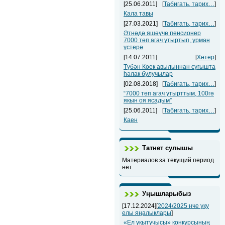
[25.06.2011]
[
Табигать, тарих…
]
Кала тавы
[27.03.2021]
[
Табигать, тарих…
]
Әтнәдә яшәүче пенсионер
7000 төп агач утыртып, урман
үстерә
[14.07.2011]
[
Хәтер
]
Түбән Көек авылыннан сугышта
һәлак булучылар
[02.08.2018]
[
Табигать, тарих…
]
“7000 төп агач утырттым, 100гә
якын оя ясадым”
[25.06.2011]
[
Табигать, тарих…
]
Каен
Татнет сулышы
Материалов за текущий период
нет.
Уңышларыбыз
[17.12.2024][
2024/2025 нче уку
елы яңалыклары
]
«Ел укытучысы» конкурсының