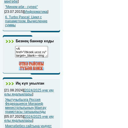
мәктәбе
]
"Минем әби - супер"
[23.07.2015][
Информатика
]
6. Turbo Pascal: Цикл с
параметром. Вычисление
суммы
Безнең баннер коды
Иң күп укылган
[21.08.2024][
2024/2025 нче уку
елы яңалыклары
]
Укытучыбызга Россия
Федерациясе Мәгариф
министрлыгының Мактау
грамотасы тапшырылды
[05.07.2025][
2024/2025 нче уку
елы яңалыклары
]
Мәктәбебез сайтына ундүрт