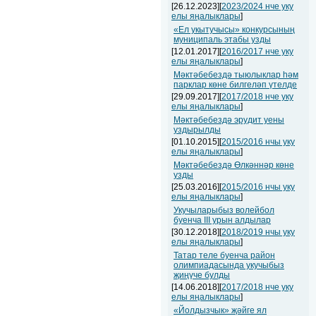
[26.12.2023][
2023/2024 нче уку
елы яңалыклары
]
«Ел укытучысы» конкурсының
муниципаль этабы узды
[12.01.2017][
2016/2017 нче уку
елы яңалыклары
]
Мәктәбебездә тыюлыклар һәм
парклар көне билгеләп үтелде
[29.09.2017][
2017/2018 нче уку
елы яңалыклары
]
Мәктәбебездә эрудит уены
уздырылды
[01.10.2015][
2015/2016 нчы уку
елы яңалыклары
]
Мәктәбебездә Өлкәннәр көне
узды
[25.03.2016][
2015/2016 нчы уку
елы яңалыклары
]
Укучыларыбыз волейбол
буенча III урын алдылар
[30.12.2018][
2018/2019 нчы уку
елы яңалыклары
]
Татар теле буенча район
олимпиадасында укучыбыз
җиңүче булды
[14.06.2018][
2017/2018 нче уку
елы яңалыклары
]
«Йолдызчык» җәйге ял