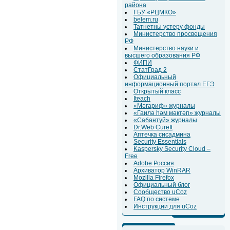
района
ГБУ «РЦМКО»
belem.ru
Татнетны үстерү фонды
Министерство просвещения
РФ
Министерство науки и
высшего образования РФ
ФИПИ
СтатГрад 2
Официальный
информационный портал ЕГЭ
Открытый класс
Iteach
«Мәгариф» журналы
«Гаилә һәм мәктәп» журналы
«Сабантуй» журналы
Dr.Web CureIt
Аптечка сисадмина
Security Essentials
Kaspersky Security Cloud –
Free
Adobe Россия
Архиватор WinRAR
Mozilla Firefox
Официальный блог
Сообщество uCoz
FAQ по системе
Инструкции для uCoz