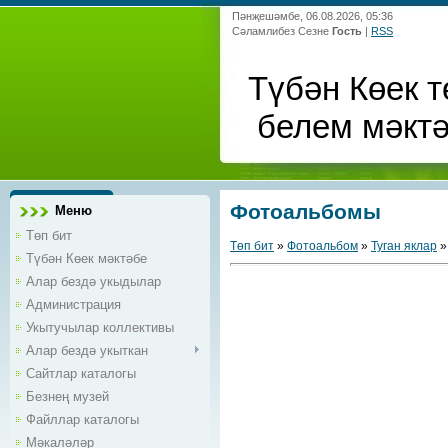
Пәнҗешәмбе, 06.08.2026, 05:36
Сәламлибез Сезне
Гость
|
RSS
Түбән Көек т
белем мәкт
Фотоальбомы
Меню
Төп бит
Төп бит
»
Фотоальбом
»
Туган яклар
»
Түбән Көек мәктәбе
Алар бездә укыдылар
Администрация
Укытучылар коллективы
Алар бездә укыткан
Сайтлар каталогы
Безнең музей
Файллар каталогы
Мәкаләләр