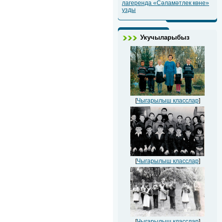
лагеренда «Сәламәтлек көне»
узды
Укучыларыбыз
[
Чыгарылыш класслар
]
[
Чыгарылыш класслар
]
[
Чыгарылыш класслар
]