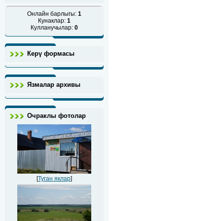
Онлайн барлыгы:
1
Кунаклар:
1
Кулланучылар:
0
Керү формасы
Язмалар архивы
Очраклы фотолар
[
Туган яклар
]