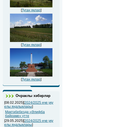
[
Туган яклар
]
[
Туган яклар
]
[
Туган яклар
]
Очраклы хәбәрләр
[08.02.2025][
2024/2025 нче уку
елы яңалыклары
]
Мәктәбебездә «Әлифба
бәйрәме» үтте
[29.05.2025][
2024/2025 нче уку
елы яңалыклары
]