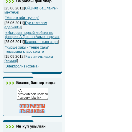
Очраклы файллар
[25.06.2011][
Әйшияз башлангыч
мәктәбе
]
"Минем әби - супер"
[25.06.2011][
Рус теле һәм
әдәбияты
]
«История первой любви» по
феерии А.Грина «Алые паруса»
[25.06.2011][
Класстан тыш чара
]
"Күрше хакы - тәңре хакы"
темасына класс сәгате
[15.09.2012][
Кулланучыларга
(химия)
]
Электролиз (схема)
Безнең баннер коды
Иң күп укылган