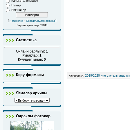
Канәгатьләнерлек
Начар
Бик начар
[
·
]
Нәтиҗәләр
Сораштырулар архивы
Барлык җаваплар:
11000
Статистика
Онлайн барлыгы:
1
Кунаклар:
1
Кулланучылар:
0
Керү формасы
Категория
:
2019/2020 нче уку елы яңалы
Язмалар архивы
Очраклы фотолар