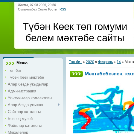
Җомга, 07.08.2026, 20:56
Сәламлибез Сезне
Гость
|
RSS
Түбән Көек төп гомуми
белем мәктәбе сайты
Төп бит
»
2020
»
Февраль
»
14
» Мәкт
Меню
Төп бит
Мәктәбебезнең тех
Түбән Көек мәктәбе
Алар бездә укыдылар
Администрация
Укытучылар коллективы
Алар бездә укыткан
Сайтлар каталогы
Безнең музей
Файллар каталогы
Мәкаләләр