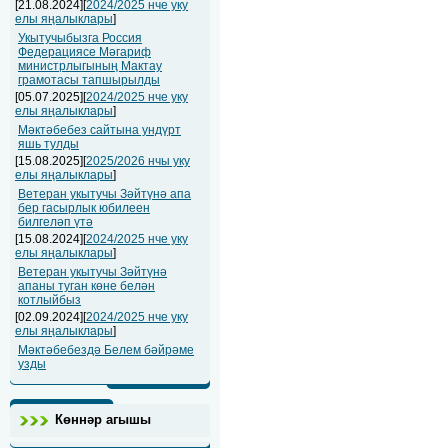
[21.08.2024][
2024/2025 нче уку
елы яңалыклары
]
Укытучыбызга Россия
Федерациясе Мәгариф
министрлыгының Мактау
грамотасы тапшырылды
[05.07.2025][
2024/2025 нче уку
елы яңалыклары
]
Мәктәбебез сайтына ундүрт
яшь тулды
[15.08.2025][
2025/2026 нчы уку
елы яңалыклары
]
Ветеран укытучы Зәйтүнә апа
бер гасырлык юбилеен
билгеләп үтә
[15.08.2024][
2024/2025 нче уку
елы яңалыклары
]
Ветеран укытучы Зәйтүнә
апаны туган көне белән
котлыйбыз
[02.09.2024][
2024/2025 нче уку
елы яңалыклары
]
Мәктәбебездә Белем бәйрәме
узды
Көннәр агышы