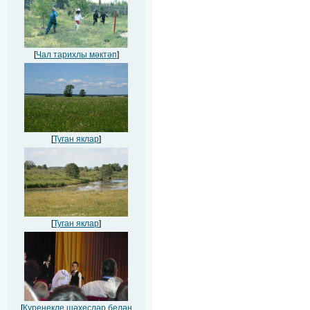
[
Чал тарихлы мәктәп
]
[
Туган яклар
]
[
Туган яклар
]
[
Күренекле шәхесләр белән