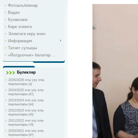
Фотоальбомнар
Видео
Кунакханә
Кире элемтә
Элемтәгә керү өчен
Информация
Татнет сулышы
«Йолдызчык» балалар ...
Бүлекләр
2025/2026 нчы уку елы
яңалыклары
[3]
2024/2025 нче уку елы
яңалыклары
[87]
2023/2024 нче уку елы
яңалыклары
[64]
2022/2023 нче уку елы
яңалыклары
[65]
2021/2022 нче уку елы
яңалыклары
[78]
2020/2021 нче уку елы
яңалыклары
[67]