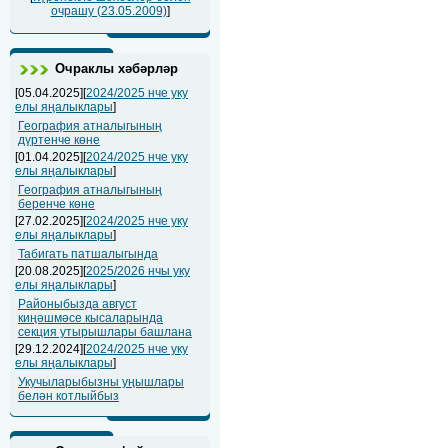
очрашу (23.05.2009)
]
Очраклы хәбәрләр
[05.04.2025][
2024/2025 нче уку
елы яңалыклары
]
География атналыгының
дүртенче көне
[01.04.2025][
2024/2025 нче уку
елы яңалыклары
]
География атналыгының
беренче көне
[27.02.2025][
2024/2025 нче уку
елы яңалыклары
]
Табигать патшалыгында
[20.08.2025][
2025/2026 нчы уку
елы яңалыклары
]
Районыбызда август
киңәшмәсе кысаларында
секция утырышлары башлана
[29.12.2024][
2024/2025 нче уку
елы яңалыклары
]
Укучыларыбызны уңышлары
белән котлыйбыз