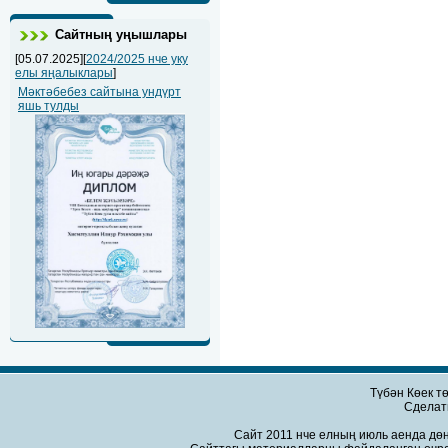
Сайтның уңышлары
[05.07.2025][
2024/2025 нче уку
елы яңалыклары
]
Мәктәбебез сайтына ундүрт
яшь тулды
Түбән Көек т
Сдела
Сайт 2011 нче елның июль аенда дөн