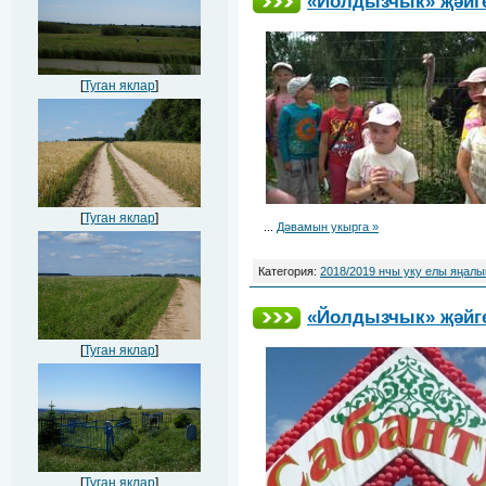
«Йолдызчык» җәйге
[
Туган яклар
]
[
Туган яклар
]
...
Дәвамын укырга »
Категория:
2018/2019 нчы уку елы яңал
«Йолдызчык» җәйге
[
Туган яклар
]
[
Туган яклар
]