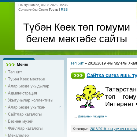
Пәнҗешәмбе, 06.08.2026, 15:36
Сәламлибез Сезне
Гость
|
RSS
Түбән Көек төп гомуми
белем мәктәбе сайты
Төп бит
»
2018/2019 нчы уку елы яңа
Меню
Төп бит
Сайтка сигез яшь 
Түбән Көек мәктәбе
Алар бездә укыдылар
Татарста
Администрация
төп гому
Укытучылар коллективы
Интернет 
Алар бездә укыткан
Сайтлар каталогы
...
Дәвамын укырга »
Безнең музей
Файллар каталогы
Категория:
2018/2019 нчы уку елы яңал
Мәкаләләр