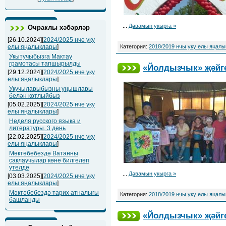
...
Дәвамын укырга »
Очраклы хәбәрләр
[26.10.2024][
2024/2025 нче уку
Категория:
2018/2019 нчы уку елы яңал
елы яңалыклары
]
Укытучыбызга Мактау
грамотасы тапшырылды
«Йолдызчык» җәйге
[29.12.2024][
2024/2025 нче уку
елы яңалыклары
]
Укучыларыбызны уңышлары
белән котлыйбыз
[05.02.2025][
2024/2025 нче уку
елы яңалыклары
]
Неделя русского языка и
литературы. 3 день
[22.02.2025][
2024/2025 нче уку
елы яңалыклары
]
Мәктәбебездә Ватанны
саклаучылар көне билгеләп
үтелде
...
Дәвамын укырга »
[03.03.2025][
2024/2025 нче уку
елы яңалыклары
]
Мәктәбебездә тарих атналыгы
Категория:
2018/2019 нчы уку елы яңал
башланды
«Йолдызчык» җәйге