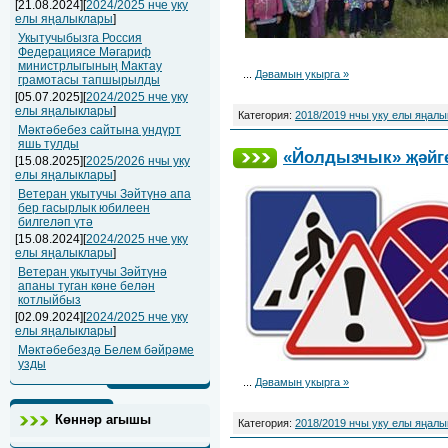
[21.08.2024][
2024/2025 нче уку
елы яңалыклары
]
Укытучыбызга Россия
Федерациясе Мәгариф
министрлыгының Мактау
...
Дәвамын укырга »
грамотасы тапшырылды
[05.07.2025][
2024/2025 нче уку
елы яңалыклары
]
Категория:
2018/2019 нчы уку елы яңал
Мәктәбебез сайтына ундүрт
яшь тулды
«Йолдызчык» җәйге
[15.08.2025][
2025/2026 нчы уку
елы яңалыклары
]
Ветеран укытучы Зәйтүнә апа
бер гасырлык юбилеен
билгеләп үтә
[15.08.2024][
2024/2025 нче уку
елы яңалыклары
]
Ветеран укытучы Зәйтүнә
апаны туган көне белән
котлыйбыз
[02.09.2024][
2024/2025 нче уку
елы яңалыклары
]
Мәктәбебездә Белем бәйрәме
узды
...
Дәвамын укырга »
Көннәр агышы
Категория:
2018/2019 нчы уку елы яңал