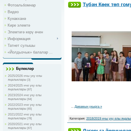
Түбән Көек төп го
Фотоальбомнар
Видео
Кунакханә
Кире элемтә
Элемтәгә керү өчен
Информация
Татнет сулышы
«Йолдызчык» балалар ...
Бүлекләр
2025/2026 нчы уку елы
яңалыклары
[3]
2024/2025 нче уку елы
яңалыклары
[87]
2023/2024 нче уку елы
яңалыклары
[64]
2022/2023 нче уку елы
...
Дәвамын укырга »
яңалыклары
[65]
2021/2022 нче уку елы
яңалыклары
Категория:
2018/2019 нчы уку елы яңал
[78]
2020/2021 нче уку елы
яңалыклары
[67]
Лагерьга йөрүчелә