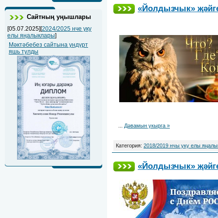
«Йолдызчык» җәйге
Сайтның уңышлары
[05.07.2025][
2024/2025 нче уку
елы яңалыклары
]
Мәктәбебез сайтына ундүрт
яшь тулды
...
Дәвамын укырга »
Категория:
2018/2019 нчы уку елы яңал
«Йолдызчык» җәйге