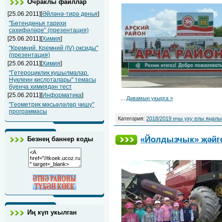
Очраклы файллар
[25.06.2011][
Әйләнә-тирә дөнья
]
"Бөтендөнья тарихи
сәхифәләре" (презентация)
[25.06.2011][
Химия
]
"Кремний. Кремний (IV) оксиды"
(презентация)
[25.06.2011][
Химия
]
"Гетероциклик кушылмалар.
Нуклеин кислоталары" темасы
буенча химиядән тест
[25.06.2011][
Информатика
]
...
Дәвамын укырга »
"Геометрик мәсьәләләр чишү"
программасы
Категория:
2018/2019 нчы уку елы яңал
«Йолдызчык» җәйге
Безнең баннер коды
Иң күп укылган