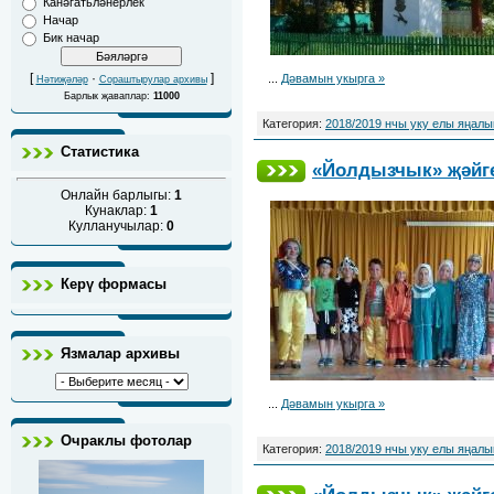
Канәгатьләнерлек
Начар
Бик начар
[
·
]
...
Дәвамын укырга »
Нәтиҗәләр
Сораштырулар архивы
Барлык җаваплар:
11000
Категория:
2018/2019 нчы уку елы яңал
Статистика
«Йолдызчык» җәйге
Онлайн барлыгы:
1
Кунаклар:
1
Кулланучылар:
0
Керү формасы
Язмалар архивы
...
Дәвамын укырга »
Очраклы фотолар
Категория:
2018/2019 нчы уку елы яңал