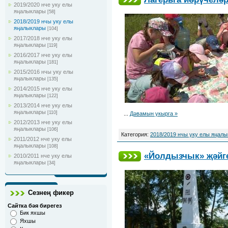
2019/2020 нче уку елы
яңалыклары
[58]
2018/2019 нчы уку елы
яңалыклары
[104]
2017/2018 нче уку елы
яңалыклары
[119]
2016/2017 нче уку елы
яңалыклары
[181]
2015/2016 нчы уку елы
яңалыклары
[135]
2014/2015 нче уку елы
яңалыклары
[122]
2013/2014 нче уку елы
яңалыклары
[110]
...
Дәвамын укырга »
2012/2013 нче уку елы
яңалыклары
[106]
Категория:
2018/2019 нчы уку елы яңал
2011/2012 нче уку елы
яңалыклары
[108]
«Йолдызчык» җәйге
2010/2011 нче уку елы
яңалыклары
[34]
Сезнең фикер
Сайтка бәя бирегез
Бик яхшы
Яхшы