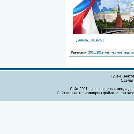
...
Дәвамын укырга »
Категория:
2018/2019 нчы уку елы яңал
Түбән Көек т
Сдела
Сайт 2011 нче елның июль аенда дөн
Сайттагы материалларны файдаланган очра