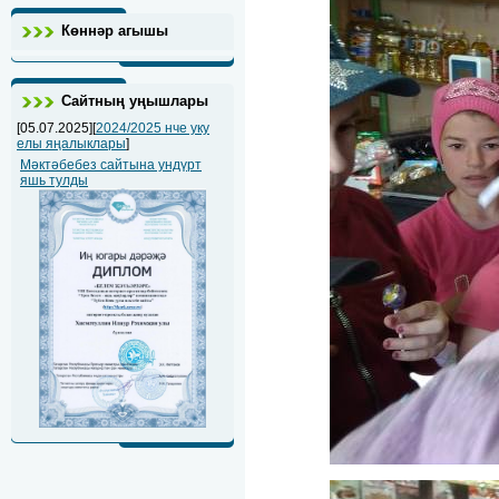
Көннәр агышы
Сайтның уңышлары
[05.07.2025][
2024/2025 нче уку
елы яңалыклары
]
Мәктәбебез сайтына ундүрт
яшь тулды