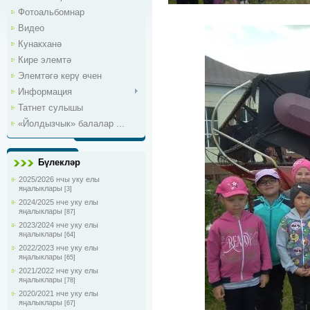
Фотоальбомнар
Видео
Кунакханә
Кире элемтә
Элемтәгә керү өчен
Информация
Татнет сулышы
«Йолдызчык» балалар ...
Бүлекләр
2025/2026 нчы уку елы
яңалыклары
[3]
2024/2025 нче уку елы
яңалыклары
[87]
2023/2024 нче уку елы
яңалыклары
[64]
2022/2023 нче уку елы
яңалыклары
[65]
2021/2022 нче уку елы
яңалыклары
[78]
2020/2021 нче уку елы
яңалыклары
[67]