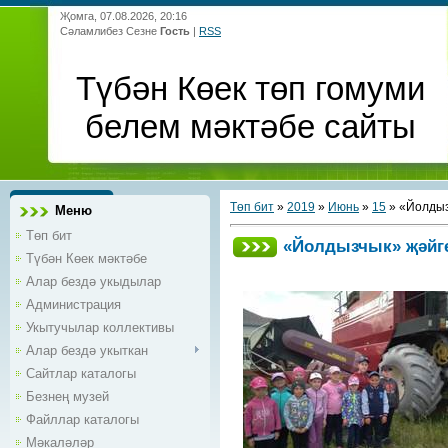
Җомга, 07.08.2026, 20:16
Сәламлибез Сезне
Гость
|
RSS
Түбән Көек төп гомуми
белем мәктәбе сайты
Төп бит
»
2019
»
Июнь
»
15
» «Йолдыз
Меню
Төп бит
«Йолдызчык» җәйге
Түбән Көек мәктәбе
Алар бездә укыдылар
Администрация
Укытучылар коллективы
Алар бездә укыткан
Сайтлар каталогы
Безнең музей
Файллар каталогы
Мәкаләләр