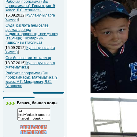
Рабочая программа (Эш
программасы). Геометрия. 9
класс. Л.С. Атанасян
[15.09.2012][
Кулланучыларга
(химия)
]
Суда, кислота һәм селте
эремәләрендә
индикаторларның төсе үзгәрү
(таблица). Тозларның
гидролизы (таблица)
[15.09.2012][
Кулланучыларга
(химия)
]
Сез беләсезме: металлар
[18.07.2015][
Кулланучыларга
(математика)
]
Рабочая программа (Эш
программасы). Математика. 9
класс. А.Г. Мордкович, Л.С.
Атанасян
Безнең баннер коды