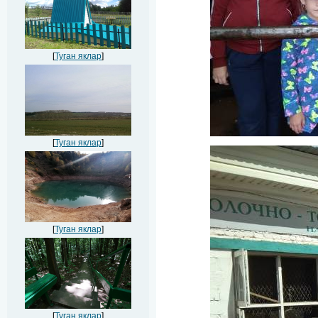
[
Туган яклар
]
[
Туган яклар
]
[
Туган яклар
]
[
Туган яклар
]