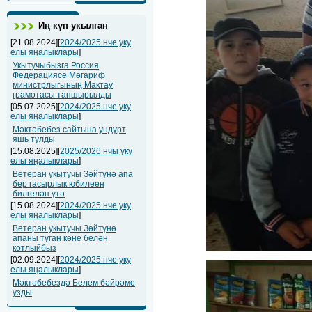
Иң күп укылган
[21.08.2024][
2024/2025 нче уку
елы яңалыклары
]
Укытучыбызга Россия
Федерациясе Мәгариф
министрлыгының Мактау
грамотасы тапшырылды
[05.07.2025][
2024/2025 нче уку
елы яңалыклары
]
Мәктәбебез сайтына ундүрт
яшь тулды
[15.08.2025][
2025/2026 нчы уку
елы яңалыклары
]
Ветеран укытучы Зәйтүнә апа
бер гасырлык юбилеен
билгеләп үтә
[15.08.2024][
2024/2025 нче уку
елы яңалыклары
]
Ветеран укытучы Зәйтүнә
апаны туган көне белән
котлыйбыз
[02.09.2024][
2024/2025 нче уку
елы яңалыклары
]
Мәктәбебездә Белем бәйрәме
узды