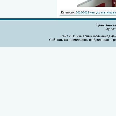
Категория
:
2018/2019 нчы уку елы яңалы
Түбән Көек т
Сдела
Сайт 2011 нче елның июль аенда дөн
Сайттагы материалларны файдаланган очра