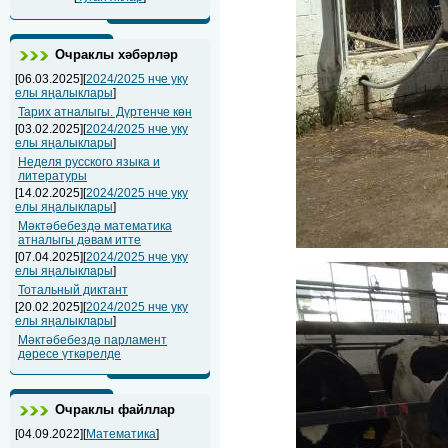
Очраклы хәбәрләр
[06.03.2025][
2024/2025 нче уку
елы яңалыклары
]
Тарих атналыгы. Дүртенче көн
[03.02.2025][
2024/2025 нче уку
елы яңалыклары
]
Неделя русского языка и
литературы
[14.02.2025][
2024/2025 нче уку
елы яңалыклары
]
Мәктәбебездә математика
атналыгы дәвам итте
[07.04.2025][
2024/2025 нче уку
елы яңалыклары
]
Тотальный диктант
[20.02.2025][
2024/2025 нче уку
елы яңалыклары
]
Мәктәбебездә парламент
дәресе үткәрелде
Очраклы файллар
[04.09.2022][
Математика
]