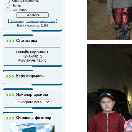
Канәгатьләнерлек
Начар
Бик начар
[
·
]
Нәтиҗәләр
Сораштырулар архивы
Барлык җаваплар:
11000
Статистика
Онлайн барлыгы:
1
Кунаклар:
1
Кулланучылар:
0
Керү формасы
Язмалар архивы
Очраклы фотолар