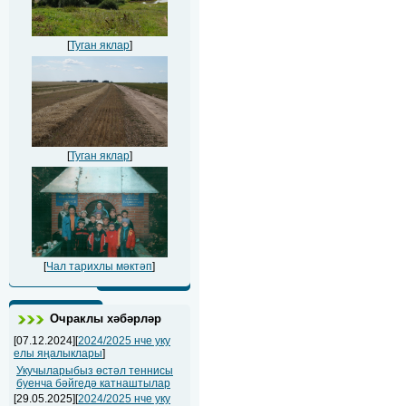
[
Туган яклар
]
[
Туган яклар
]
[
Чал тарихлы мәктәп
]
Очраклы хәбәрләр
[07.12.2024][
2024/2025 нче уку
елы яңалыклары
]
Укучыларыбыз өстәл теннисы
буенча бәйгедә катнаштылар
[29.05.2025][
2024/2025 нче уку