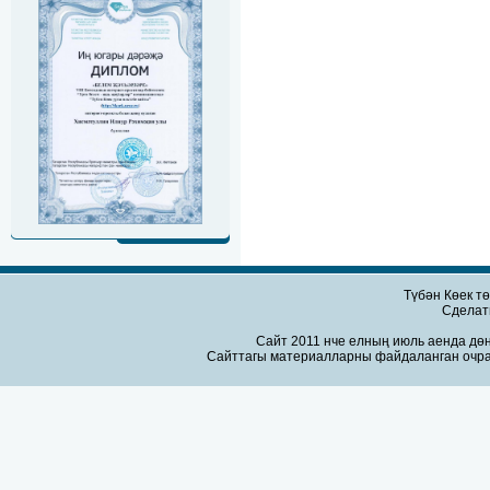
Түбән Көек т
Сдела
Сайт 2011 нче елның июль аенда дөн
Сайттагы материалларны файдаланган очра