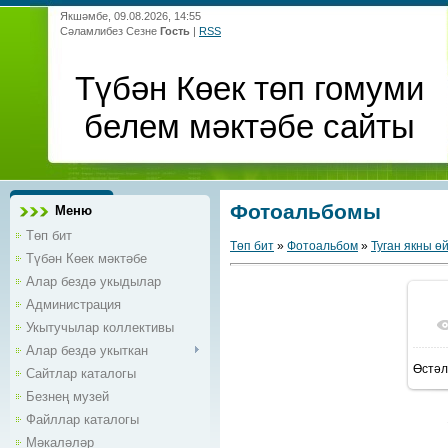
Якшәмбе, 09.08.2026, 14:55
Сәламлибез Сезне
Гость
|
RSS
Түбән Көек төп гомуми
белем мәктәбе сайты
Фотоальбомы
Меню
Төп бит
Төп бит
»
Фотоальбом
»
Туган якны ө
Түбән Көек мәктәбе
Алар бездә укыдылар
Администрация
Укытучылар коллективы
Алар бездә укыткан
Өстәл
Сайтлар каталогы
Безнең музей
Файллар каталогы
Мәкаләләр