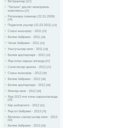
Ветераннар
[117]
"Хатынь" дәүләт мемориаль
комплексы
[27]
Регионара семинар (22.01.2009)
[14]
Педагогик укулар (31.03.2011)
[12]
Соңгы кыңгырау - 2011
[15]
Белем бәйрәме - 2011
[16]
Чәчәк бәйрәме - 2011
[15]
Укытучылар көне - 2011
[19]
Белем җәүһәрләре - 2011
[15]
Яңа елны каршы алганда
[57]
Сәләтлеләр җыены - 2012
[27]
Соңгы кыңгырау - 2012
[35]
Белем бәйрәме - 2012
[28]
Белем җәүһәрләре - 2012
[30]
Әниләр көне - 2012
[30]
Яңа 2013 нче елны каршылаганда
[20]
Кар шәһәрчеге - 2012
[41]
Яңа ел бәйрәме - 2013
[75]
Ватанны саклаучылар көне - 2013
[42]
Белем бәйрәме - 2013
[30]