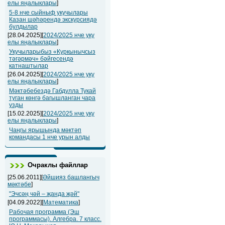
елы яңалыклары
]
5-8 нче сыйныф укучылары
Казан шәһәрендә экскурсиядә
булдылар
[28.04.2025][
2024/2025 нче уку
елы яңалыклары
]
Укучыларыбыз «Куркынычсыз
тәгәрмәч» бәйгесендә
катнаштылар
[26.04.2025][
2024/2025 нче уку
елы яңалыклары
]
Мәктәбебездә Габдулла Тукай
туган көнгә багышланган чара
узды
[15.02.2025][
2024/2025 нче уку
елы яңалыклары
]
Чаңгы ярышында мәктәп
командасы 1 нче урын алды
Очраклы файллар
[25.06.2011][
Әйшияз башлангыч
мәктәбе
]
"Эчсәң чәй – җанда җәй"
[04.09.2022][
Математика
]
Рабочая программа (Эш
программасы). Алгебра. 7 класс.