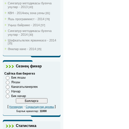
Сингапур методикасы буенча
укулар - 2013
[43]
КВН - 2014нең зона уены
[81]
Яшь программист - 2014
[76]
Уңыш бәйрәме - 2014
[57]
Сингапур методикасы буенча
укулар - 2014
[30]
Шәфкатьлелек ярминкәсе - 2014
[35]
Әниләр көне - 2014
[35]
Сезнең фикер
Сайтка бәя бирегез
Бик яхшы
Яхшы
Канәгатьләнерлек
Начар
Бик начар
[
·
]
Нәтиҗәләр
Сораштырулар архивы
Барлык җаваплар:
11000
Статистика