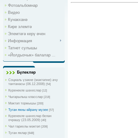
Фотоальбомнар
Видео
Кунакханә
Кире элемтә
Элемтәгә керү өчен
Информация
Татнет сулышы
«Йолдызчык» балалар ...
Бүлекләр
Социаль үзәкне (мәктәпне) ачу
тантанасы (06.12.2008)
[54]
Күренекле шәхесләр
[12]
Чыгарылыш класслар
[218]
Мәктәп тормышы
[200]
Туган якны өйрәнү музее
[57]
Күренекле шәхесләр белән
очрашу (23.05.2009)
[40]
Чал тарихлы мәктәп
[209]
Туган яклар
[648]