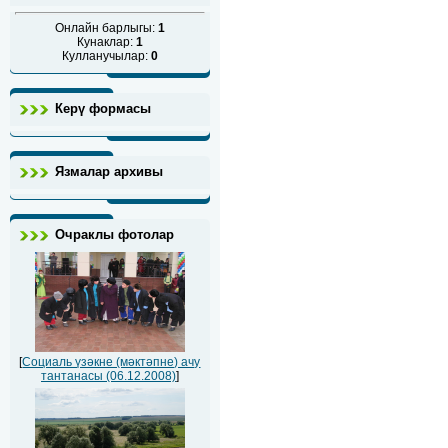
Онлайн барлыгы:
1
Кунаклар:
1
Кулланучылар:
0
Керү формасы
Язмалар архивы
Очраклы фотолар
[
Социаль үзәкне (мәктәпне) ачу
тантанасы (06.12.2008)
]