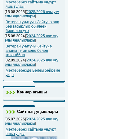
Мәктәбебез сайтына ундүрт
яшь тулды
[15.08.2025][
2025/2026 нчы уку
елы яңалыклары
]
Ветеран укытучы Зәйтүнә апа
бер гасырлык юбилеен
билгеләп үтә
[15.08.2024][
2024/2025 нче уку
елы яңалыклары
]
Ветеран укытучы Зәйтүнә
апаны туган көне белән
котлыйбыз
[02.09.2024][
2024/2025 нче уку
елы яңалыклары
]
Мәктәбебездә Белем бәйрәме
узды
Көннәр агышы
Сайтның уңышлары
[05.07.2025][
2024/2025 нче уку
елы яңалыклары
]
Мәктәбебез сайтына ундүрт
яшь тулды