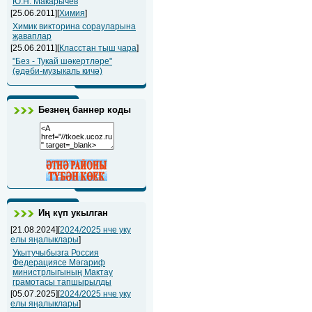
Ю.Н. Макарычев
[25.06.2011][
Химия
]
Химик викторина сорауларына
җаваплар
[25.06.2011][
Класстан тыш чара
]
"Без - Тукай шәкертләре"
(әдәби-музыкаль кичә)
Безнең баннер коды
Иң күп укылган
[21.08.2024][
2024/2025 нче уку
елы яңалыклары
]
Укытучыбызга Россия
Федерациясе Мәгариф
министрлыгының Мактау
грамотасы тапшырылды
[05.07.2025][
2024/2025 нче уку
елы яңалыклары
]