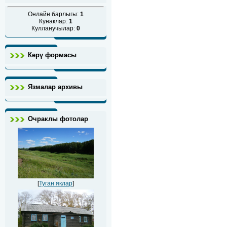
Онлайн барлыгы:
1
Кунаклар:
1
Кулланучылар:
0
Керү формасы
Язмалар архивы
Очраклы фотолар
[
Туган яклар
]