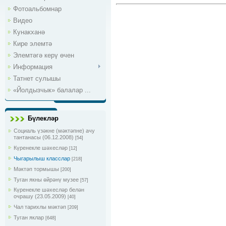
Фотоальбомнар
Видео
Кунакханә
Кире элемтә
Элемтәгә керү өчен
Информация
Татнет сулышы
«Йолдызчык» балалар ...
Бүлекләр
Социаль үзәкне (мәктәпне) ачу
тантанасы (06.12.2008)
[54]
Күренекле шәхесләр
[12]
Чыгарылыш класслар
[218]
Мәктәп тормышы
[200]
Туган якны өйрәнү музее
[57]
Күренекле шәхесләр белән
очрашу (23.05.2009)
[40]
Чал тарихлы мәктәп
[209]
Туган яклар
[648]