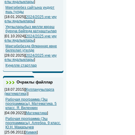
елы яңалыклары
]
Мәктәбебез сайтына ундүрт
яшь тулды
[18.01.2025][
2024/2025 нче уку
елы яңалыклары
]
Укучыларыбыз милли көрәш
буенча бәйгедә катнаштылар
[01.10.2024][
2024/2025 нче уку
елы яңалыклары
]
Мәктәбебездә Өлкәннәр көне
билгеләп үтелде
[28.02.2025][
2024/2025 нче уку
елы яңалыклары
]
Күңелле стартлар
Очраклы файллар
[18.07.2015][
Кулланучыларга
(математика)
]
Рабочая программа (Эш
программасы). Математика. 5
класс. Я. Виленкин
[04.09.2022][
Математика
]
Рабочая программа (Эш
программасы). Алгебра. 9 класс.
Ю.Н. Макарычев
[25.06.2011][
Химия
]