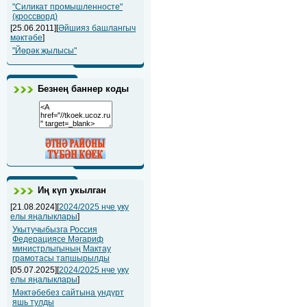
"Силикат промышленносте"
(кроссворд)
[25.06.2011][
Әйшияз башлангыч
мәктәбе
]
"Йөрәк җылысы"
Безнең баннер коды
Иң күп укылган
[21.08.2024][
2024/2025 нче уку
елы яңалыклары
]
Укытучыбызга Россия
Федерациясе Мәгариф
министрлыгының Мактау
грамотасы тапшырылды
[05.07.2025][
2024/2025 нче уку
елы яңалыклары
]
Мәктәбебез сайтына ундүрт
яшь тулды