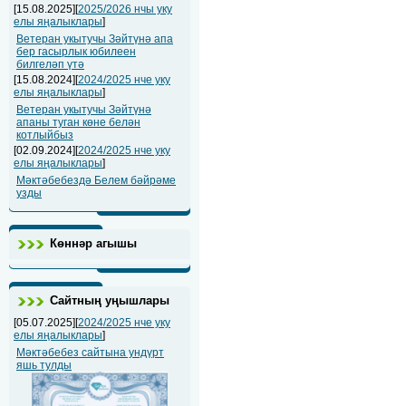
[15.08.2025][
2025/2026 нчы уку
елы яңалыклары
]
Ветеран укытучы Зәйтүнә апа
бер гасырлык юбилеен
билгеләп үтә
[15.08.2024][
2024/2025 нче уку
елы яңалыклары
]
Ветеран укытучы Зәйтүнә
апаны туган көне белән
котлыйбыз
[02.09.2024][
2024/2025 нче уку
елы яңалыклары
]
Мәктәбебездә Белем бәйрәме
узды
Көннәр агышы
Сайтның уңышлары
[05.07.2025][
2024/2025 нче уку
елы яңалыклары
]
Мәктәбебез сайтына ундүрт
яшь тулды