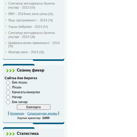
Сингапур методикасы буенча
укулар - 2013
[43]
КВН - 2014нең зона уены
[81]
Яшь программист - 2014
[76]
Уңыш бәйрәме - 2014
[57]
Сингапур методикасы буенча
укулар - 2014
[30]
Шәфкатьлелек ярминкәсе - 2014
[35]
Әниләр көне - 2014
[35]
Сезнең фикер
Сайтка бәя бирегез
Бик яхшы
Яхшы
Канәгатьләнерлек
Начар
Бик начар
[
·
]
Нәтиҗәләр
Сораштырулар архивы
Барлык җаваплар:
11000
Статистика