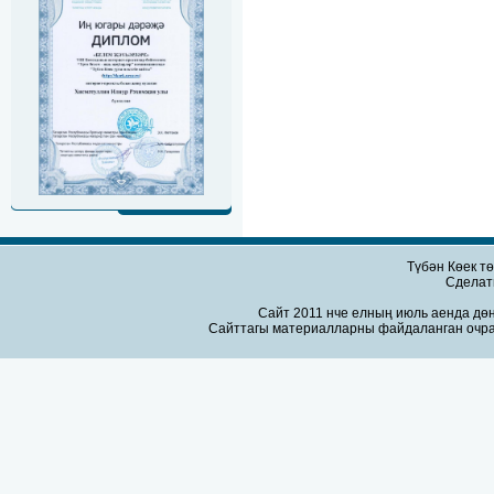
Түбән Көек т
Сдела
Сайт 2011 нче елның июль аенда дөн
Сайттагы материалларны файдаланган очра