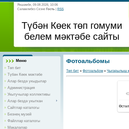
Якшәмбе, 09.08.2026, 10:06
Сәламлибез Сезне
Гость
|
RSS
Түбән Көек төп гомуми
белем мәктәбе сайты
Фотоальбомы
Меню
Төп бит
Төп бит
»
Фотоальбом
»
Чыгарылыш к
Түбән Көек мәктәбе
Алар бездә укыдылар
Администрация
Укытучылар коллективы
Алар бездә укыткан
Өстәл
Сайтлар каталогы
Безнең музей
Файллар каталогы
Мәкаләләр