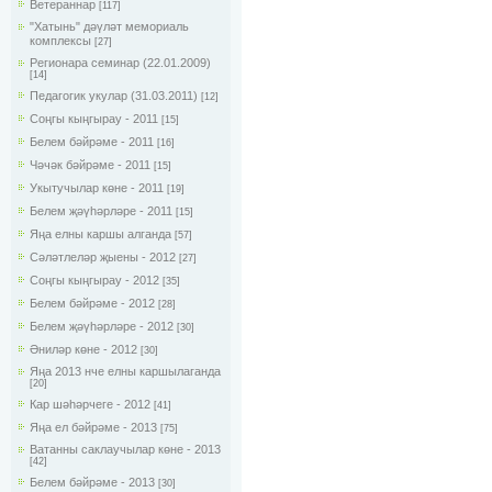
Ветераннар
[117]
"Хатынь" дәүләт мемориаль
комплексы
[27]
Регионара семинар (22.01.2009)
[14]
Педагогик укулар (31.03.2011)
[12]
Соңгы кыңгырау - 2011
[15]
Белем бәйрәме - 2011
[16]
Чәчәк бәйрәме - 2011
[15]
Укытучылар көне - 2011
[19]
Белем җәүһәрләре - 2011
[15]
Яңа елны каршы алганда
[57]
Сәләтлеләр җыены - 2012
[27]
Соңгы кыңгырау - 2012
[35]
Белем бәйрәме - 2012
[28]
Белем җәүһәрләре - 2012
[30]
Әниләр көне - 2012
[30]
Яңа 2013 нче елны каршылаганда
[20]
Кар шәһәрчеге - 2012
[41]
Яңа ел бәйрәме - 2013
[75]
Ватанны саклаучылар көне - 2013
[42]
Белем бәйрәме - 2013
[30]