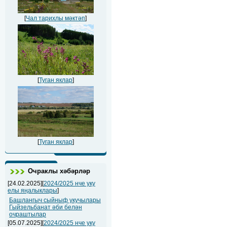
[
Чал тарихлы мәктәп
]
[
Туган яклар
]
[
Туган яклар
]
Очраклы хәбәрләр
[24.02.2025][
2024/2025 нче уку
елы яңалыклары
]
Башлангыч сыйныф укучылары
Гыйзельбанат әби белән
очраштылар
[05.07.2025][
2024/2025 нче уку