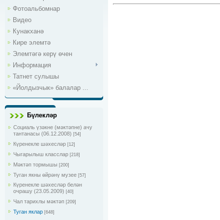
Фотоальбомнар
Видео
Кунакханә
Кире элемтә
Элемтәгә керү өчен
Информация
Татнет сулышы
«Йолдызчык» балалар ...
Бүлекләр
Социаль үзәкне (мәктәпне) ачу
тантанасы (06.12.2008)
[54]
Күренекле шәхесләр
[12]
Чыгарылыш класслар
[218]
Мәктәп тормышы
[200]
Туган якны өйрәнү музее
[57]
Күренекле шәхесләр белән
очрашу (23.05.2009)
[40]
Чал тарихлы мәктәп
[209]
Туган яклар
[648]