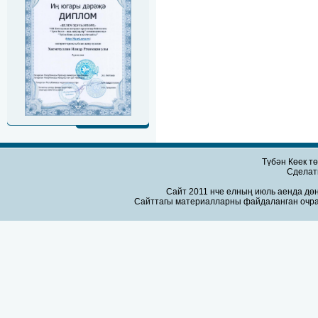
Түбән Көек т
Сдела
Сайт 2011 нче елның июль аенда дөн
Сайттагы материалларны файдаланган очра