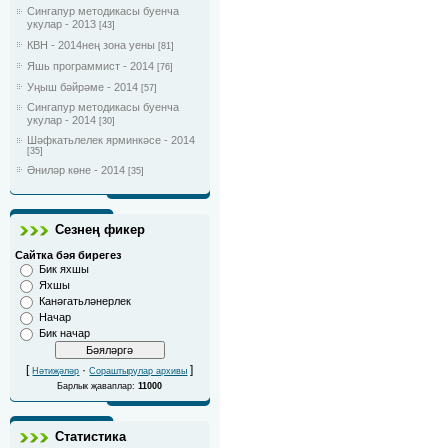
Сингапур методикасы буенча
укулар - 2013
[43]
КВН - 2014нең зона уены
[81]
Яшь программист - 2014
[76]
Уңыш бәйрәме - 2014
[57]
Сингапур методикасы буенча
укулар - 2014
[30]
Шәфкатьлелек ярминкәсе - 2014
[35]
Әниләр көне - 2014
[35]
Сезнең фикер
Сайтка бәя бирегез
Бик яхшы
Яхшы
Канәгатьләнерлек
Начар
Бик начар
[
·
]
Нәтиҗәләр
Сораштырулар архивы
Барлык җаваплар:
11000
Статистика