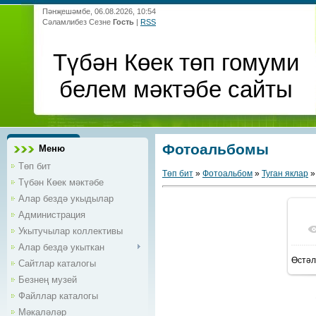
Пәнҗешәмбе, 06.08.2026, 10:54
Сәламлибез Сезне
Гость
|
RSS
Түбән Көек төп гомуми
белем мәктәбе сайты
Фотоальбомы
Меню
Төп бит
Төп бит
»
Фотоальбом
»
Туган яклар
»
Түбән Көек мәктәбе
Алар бездә укыдылар
Администрация
Укытучылар коллективы
Алар бездә укыткан
Өстәл
Сайтлар каталогы
Безнең музей
Файллар каталогы
Мәкаләләр