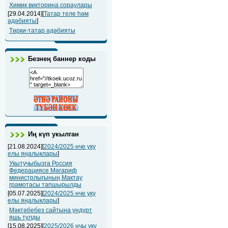
Химик викторина сораулары
[29.04.2014][
Татар теле һәм
әдәбияты
]
Төрки-татар әдәбияты
Безнең баннер коды
Иң күп укылган
[21.08.2024][
2024/2025 нче уку
елы яңалыклары
]
Укытучыбызга Россия
Федерациясе Мәгариф
министрлыгының Мактау
грамотасы тапшырылды
[05.07.2025][
2024/2025 нче уку
елы яңалыклары
]
Мәктәбебез сайтына ундүрт
яшь тулды
[15.08.2025][
2025/2026 нчы уку