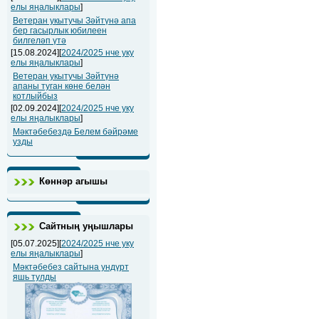
елы яңалыклары
]
Ветеран укытучы Зәйтүнә апа
бер гасырлык юбилеен
билгеләп үтә
[15.08.2024][
2024/2025 нче уку
елы яңалыклары
]
Ветеран укытучы Зәйтүнә
апаны туган көне белән
котлыйбыз
[02.09.2024][
2024/2025 нче уку
елы яңалыклары
]
Мәктәбебездә Белем бәйрәме
узды
Көннәр агышы
Сайтның уңышлары
[05.07.2025][
2024/2025 нче уку
елы яңалыклары
]
Мәктәбебез сайтына ундүрт
яшь тулды