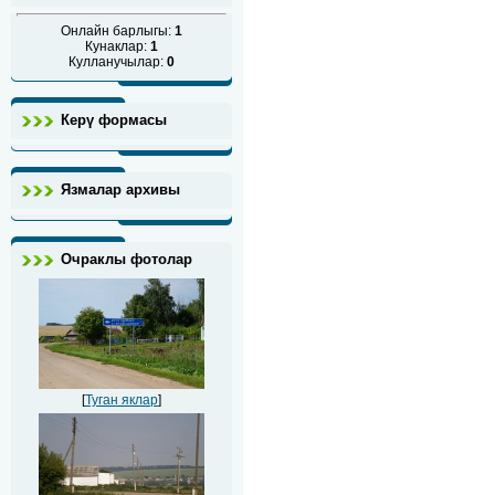
Онлайн барлыгы:
1
Кунаклар:
1
Кулланучылар:
0
Керү формасы
Язмалар архивы
Очраклы фотолар
[
Туган яклар
]