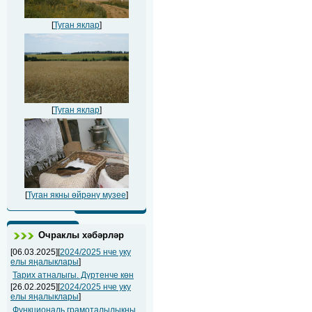
[
Туган яклар
]
[
Туган яклар
]
[
Туган якны өйрәнү музее
]
Очраклы хәбәрләр
[06.03.2025][
2024/2025 нче уку
елы яңалыклары
]
Тарих атналыгы. Дүртенче көн
[26.02.2025][
2024/2025 нче уку
елы яңалыклары
]
Функциональ грамоталылыкны