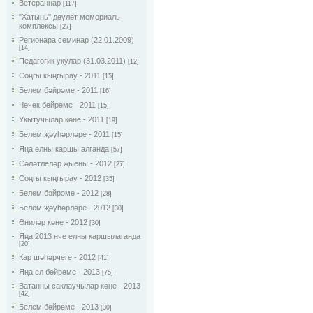
Ветераннар
[117]
"Хатынь" дәүләт мемориаль
комплексы
[27]
Регионара семинар (22.01.2009)
[14]
Педагогик укулар (31.03.2011)
[12]
Соңгы кыңгырау - 2011
[15]
Белем бәйрәме - 2011
[16]
Чәчәк бәйрәме - 2011
[15]
Укытучылар көне - 2011
[19]
Белем җәүһәрләре - 2011
[15]
Яңа елны каршы алганда
[57]
Сәләтлеләр җыены - 2012
[27]
Соңгы кыңгырау - 2012
[35]
Белем бәйрәме - 2012
[28]
Белем җәүһәрләре - 2012
[30]
Әниләр көне - 2012
[30]
Яңа 2013 нче елны каршылаганда
[20]
Кар шәһәрчеге - 2012
[41]
Яңа ел бәйрәме - 2013
[75]
Ватанны саклаучылар көне - 2013
[42]
Белем бәйрәме - 2013
[30]