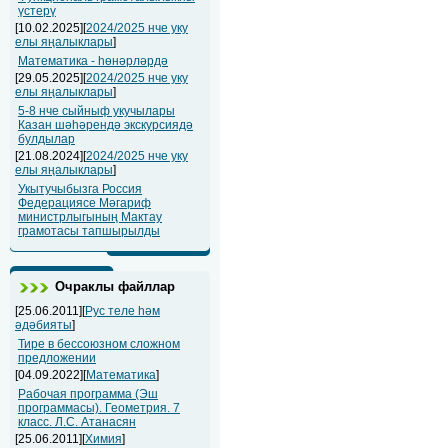
үстерү
[10.02.2025][
2024/2025 нче уку
елы яңалыклары
]
Математика - һөнәрләрдә
[29.05.2025][
2024/2025 нче уку
елы яңалыклары
]
5-8 нче сыйныф укучылары
Казан шәһәрендә экскурсиядә
булдылар
[21.08.2024][
2024/2025 нче уку
елы яңалыклары
]
Укытучыбызга Россия
Федерациясе Мәгариф
министрлыгының Мактау
грамотасы тапшырылды
Очраклы файллар
[25.06.2011][
Рус теле һәм
әдәбияты
]
Тире в бессоюзном сложном
предложении
[04.09.2022][
Математика
]
Рабочая программа (Эш
программасы). Геометрия. 7
класс. Л.С. Атанасян
[25.06.2011][
Химия
]