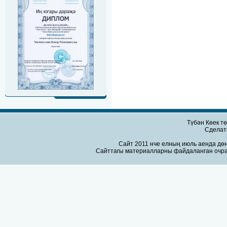
Түбән Көек т
Сдела
Сайт 2011 нче елның июль аенда дөн
Сайттагы материалларны файдаланган очра