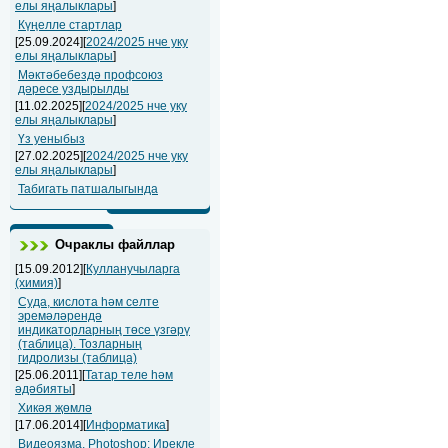
елы яңалыклары
]
Күңелле стартлар
[25.09.2024][
2024/2025 нче уку
елы яңалыклары
]
Мәктәбебездә профсоюз
дәресе уздырылды
[11.02.2025][
2024/2025 нче уку
елы яңалыклары
]
Үз уеныбыз
[27.02.2025][
2024/2025 нче уку
елы яңалыклары
]
Табигать патшалыгында
Очраклы файллар
[15.09.2012][
Кулланучыларга
(химия)
]
Суда, кислота һәм селте
эремәләрендә
индикаторларның төсе үзгәрү
(таблица). Тозларның
гидролизы (таблица)
[25.06.2011][
Татар теле һәм
әдәбияты
]
Хикәя җөмлә
[17.06.2014][
Информатика
]
Видеоязма. Photoshop: Ирекле