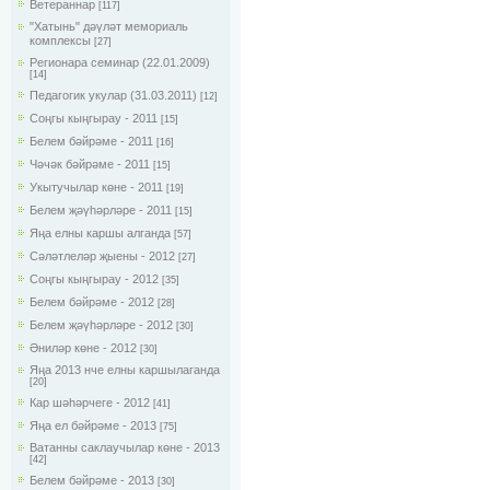
Ветераннар
[117]
"Хатынь" дәүләт мемориаль
комплексы
[27]
Регионара семинар (22.01.2009)
[14]
Педагогик укулар (31.03.2011)
[12]
Соңгы кыңгырау - 2011
[15]
Белем бәйрәме - 2011
[16]
Чәчәк бәйрәме - 2011
[15]
Укытучылар көне - 2011
[19]
Белем җәүһәрләре - 2011
[15]
Яңа елны каршы алганда
[57]
Сәләтлеләр җыены - 2012
[27]
Соңгы кыңгырау - 2012
[35]
Белем бәйрәме - 2012
[28]
Белем җәүһәрләре - 2012
[30]
Әниләр көне - 2012
[30]
Яңа 2013 нче елны каршылаганда
[20]
Кар шәһәрчеге - 2012
[41]
Яңа ел бәйрәме - 2013
[75]
Ватанны саклаучылар көне - 2013
[42]
Белем бәйрәме - 2013
[30]