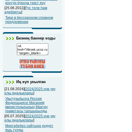
контур буенча текст язу
[25.06.2011][
Рус теле һәм
әдәбияты
]
Тире в бессоюзном сложном
предложении
Безнең баннер коды
Иң күп укылган
[21.08.2024][
2024/2025 нче уку
елы яңалыклары
]
Укытучыбызга Россия
Федерациясе Мәгариф
министрлыгының Мактау
грамотасы тапшырылды
[05.07.2025][
2024/2025 нче уку
елы яңалыклары
]
Мәктәбебез сайтына ундүрт
яшь тулды