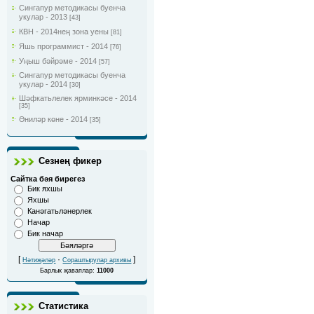
Сингапур методикасы буенча
укулар - 2013
[43]
КВН - 2014нең зона уены
[81]
Яшь программист - 2014
[76]
Уңыш бәйрәме - 2014
[57]
Сингапур методикасы буенча
укулар - 2014
[30]
Шәфкатьлелек ярминкәсе - 2014
[35]
Әниләр көне - 2014
[35]
Сезнең фикер
Сайтка бәя бирегез
Бик яхшы
Яхшы
Канәгатьләнерлек
Начар
Бик начар
[
·
]
Нәтиҗәләр
Сораштырулар архивы
Барлык җаваплар:
11000
Статистика