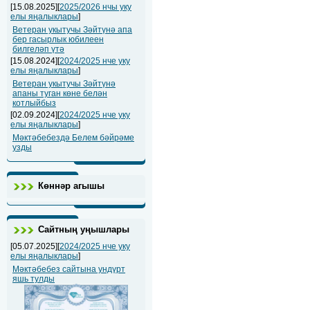
[15.08.2025][
2025/2026 нчы уку
елы яңалыклары
]
Ветеран укытучы Зәйтүнә апа
бер гасырлык юбилеен
билгеләп үтә
[15.08.2024][
2024/2025 нче уку
елы яңалыклары
]
Ветеран укытучы Зәйтүнә
апаны туган көне белән
котлыйбыз
[02.09.2024][
2024/2025 нче уку
елы яңалыклары
]
Мәктәбебездә Белем бәйрәме
узды
Көннәр агышы
Сайтның уңышлары
[05.07.2025][
2024/2025 нче уку
елы яңалыклары
]
Мәктәбебез сайтына ундүрт
яшь тулды