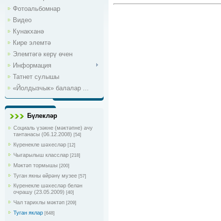
Фотоальбомнар
Видео
Кунакханә
Кире элемтә
Элемтәгә керү өчен
Информация
Татнет сулышы
«Йолдызчык» балалар ...
Бүлекләр
Социаль үзәкне (мәктәпне) ачу
тантанасы (06.12.2008)
[54]
Күренекле шәхесләр
[12]
Чыгарылыш класслар
[218]
Мәктәп тормышы
[200]
Туган якны өйрәнү музее
[57]
Күренекле шәхесләр белән
очрашу (23.05.2009)
[40]
Чал тарихлы мәктәп
[209]
Туган яклар
[648]