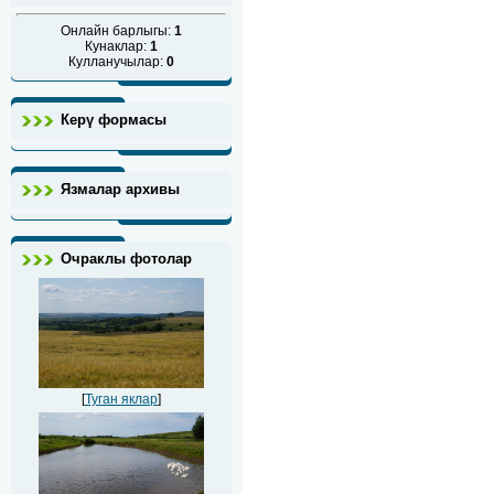
Онлайн барлыгы:
1
Кунаклар:
1
Кулланучылар:
0
Керү формасы
Язмалар архивы
Очраклы фотолар
[
Туган яклар
]