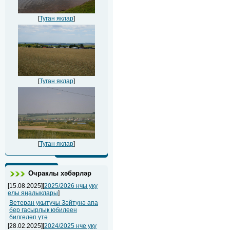
[
Туган яклар
]
[
Туган яклар
]
[
Туган яклар
]
Очраклы хәбәрләр
[15.08.2025][
2025/2026 нчы уку
елы яңалыклары
]
Ветеран укытучы Зәйтүнә апа
бер гасырлык юбилеен
билгеләп үтә
[28.02.2025][
2024/2025 нче уку