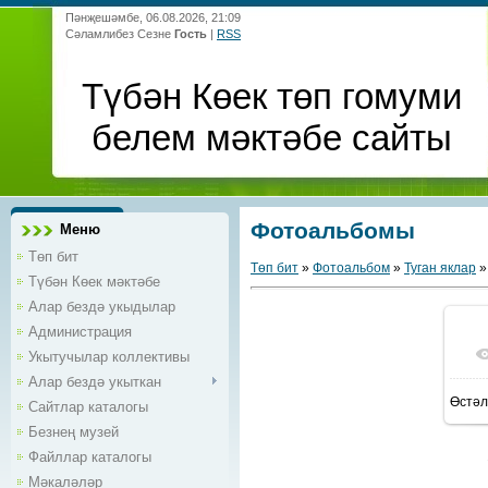
Пәнҗешәмбе, 06.08.2026, 21:09
Сәламлибез Сезне
Гость
|
RSS
Түбән Көек төп гомуми
белем мәктәбе сайты
Фотоальбомы
Меню
Төп бит
Төп бит
»
Фотоальбом
»
Туган яклар
»
Түбән Көек мәктәбе
Алар бездә укыдылар
Администрация
Укытучылар коллективы
Алар бездә укыткан
Өстәл
Сайтлар каталогы
Безнең музей
Файллар каталогы
Мәкаләләр