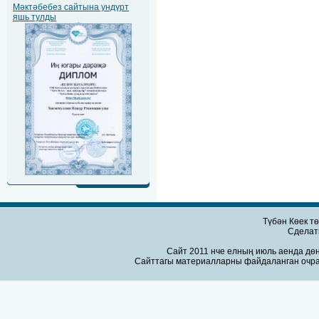
Мәктәбебез сайтына ундүрт
яшь тулды
Түбән Көек т
Сдела
Сайт 2011 нче елның июль аенда дөн
Сайттагы материалларны файдаланган очра