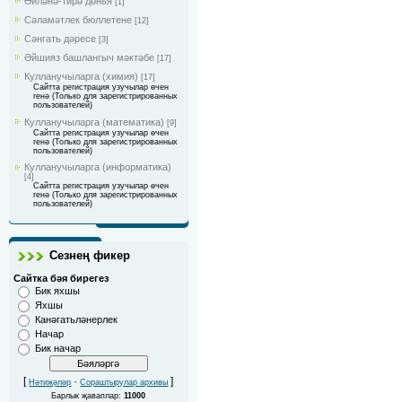
Әйләнә-тирә дөнья
[1]
Сәламәтлек бюллетене
[12]
Сәнгать дәресе
[3]
Әйшияз башлангыч мәктәбе
[17]
Кулланучыларга (химия)
[17]
Сайтта регистрация узучылар өчен
генә (Только для зарегистрированных
пользователей)
Кулланучыларга (математика)
[9]
Сайтта регистрация узучылар өчен
генә (Только для зарегистрированных
пользователей)
Кулланучыларга (информатика)
[4]
Сайтта регистрация узучылар өчен
генә (Только для зарегистрированных
пользователей)
Сезнең фикер
Сайтка бәя бирегез
Бик яхшы
Яхшы
Канәгатьләнерлек
Начар
Бик начар
[
·
]
Нәтиҗәләр
Сораштырулар архивы
Барлык җаваплар:
11000