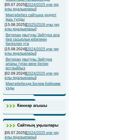
[05.07.2025][
2024/2025 нче уку
елы яңалыклары
]
Мәктәбебез сайтына ундүрт
яшь тулды
[15.08.2025][
2025/2026 нчы уку
елы яңалыклары
]
Ветеран укытучы Зәйтүнә апа
бер гасырлык юбилеен
билгеләп үтә
[15.08.2024][
2024/2025 нче уку
елы яңалыклары
]
Ветеран укытучы Зәйтүнә
апаны туган көне белән
котлыйбыз
[02.09.2024][
2024/2025 нче уку
елы яңалыклары
]
Мәктәбебездә Белем бәйрәме
узды
Көннәр агышы
Сайтның уңышлары
[05.07.2025][
2024/2025 нче уку
елы яңалыклары
]