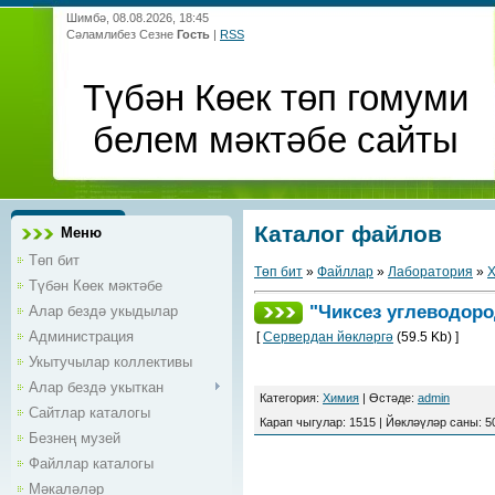
Шимбә, 08.08.2026, 18:45
Сәламлибез Сезне
Гость
|
RSS
Түбән Көек төп гомуми
белем мәктәбе сайты
Каталог файлов
Меню
Төп бит
Төп бит
»
Файллар
»
Лаборатория
»
Түбән Көек мәктәбе
"Чиксез углеводоро
Алар бездә укыдылар
Администрация
[
Сервердан йөкләргә
(59.5 Kb) ]
Укытучылар коллективы
Алар бездә укыткан
Категория
:
Химия
|
Өстәде
:
admin
Сайтлар каталогы
Карап чыгулар
:
1515
|
Йөкләүләр саны
:
5
Безнең музей
Файллар каталогы
Мәкаләләр