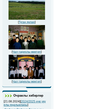
[
Туган яклар
]
[
Чал тарихлы мәктәп
]
[
Чал тарихлы мәктәп
]
Очраклы хәбәрләр
[21.08.2024][
2024/2025 нче уку
елы яңалыклары
]