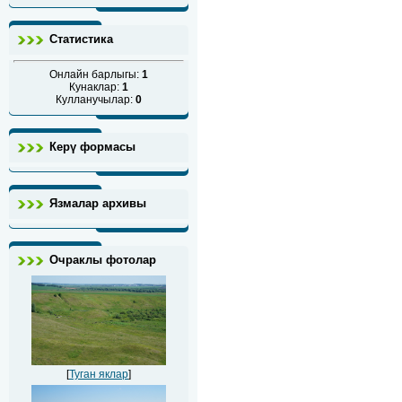
Статистика
Онлайн барлыгы:
1
Кунаклар:
1
Кулланучылар:
0
Керү формасы
Язмалар архивы
Очраклы фотолар
[
Туган яклар
]