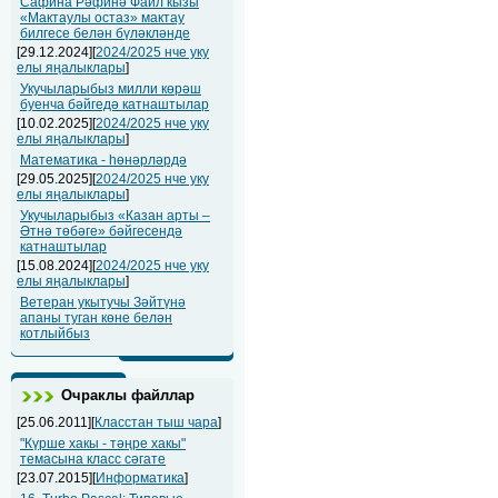
Сафина Рәфинә Фаил кызы
«Мактаулы остаз» мактау
билгесе белән бүләкләнде
[29.12.2024][
2024/2025 нче уку
елы яңалыклары
]
Укучыларыбыз милли көрәш
буенча бәйгедә катнаштылар
[10.02.2025][
2024/2025 нче уку
елы яңалыклары
]
Математика - һөнәрләрдә
[29.05.2025][
2024/2025 нче уку
елы яңалыклары
]
Укучыларыбыз «Казан арты –
Әтнә төбәге» бәйгесендә
катнаштылар
[15.08.2024][
2024/2025 нче уку
елы яңалыклары
]
Ветеран укытучы Зәйтүнә
апаны туган көне белән
котлыйбыз
Очраклы файллар
[25.06.2011][
Класстан тыш чара
]
"Күрше хакы - тәңре хакы"
темасына класс сәгате
[23.07.2015][
Информатика
]