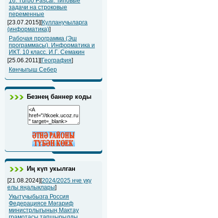
16. Turbo Pascal: Типовые
задачи на строковые
переменные
[23.07.2015][
Кулланучыларга
(информатика)
]
Рабочая программа (Эш
программасы). Информатика и
ИКТ. 10 класс. И.Г. Семакин
[25.06.2011][
География
]
Көнчыгыш Себер
Безнең баннер коды
Иң күп укылган
[21.08.2024][
2024/2025 нче уку
елы яңалыклары
]
Укытучыбызга Россия
Федерациясе Мәгариф
министрлыгының Мактау
грамотасы тапшырылды