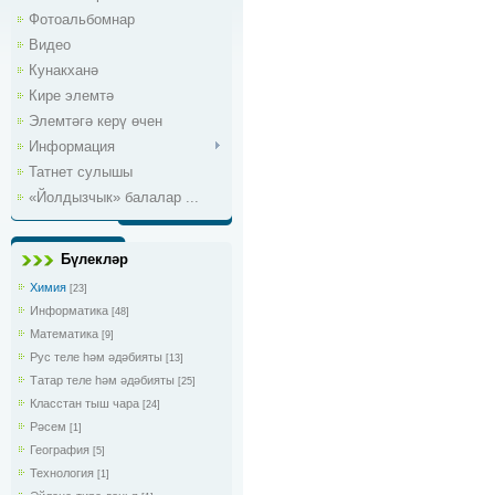
Фотоальбомнар
Видео
Кунакханә
Кире элемтә
Элемтәгә керү өчен
Информация
Татнет сулышы
«Йолдызчык» балалар ...
Бүлекләр
Химия
[23]
Информатика
[48]
Математика
[9]
Рус теле һәм әдәбияты
[13]
Татар теле һәм әдәбияты
[25]
Класстан тыш чара
[24]
Рәсем
[1]
География
[5]
Технология
[1]