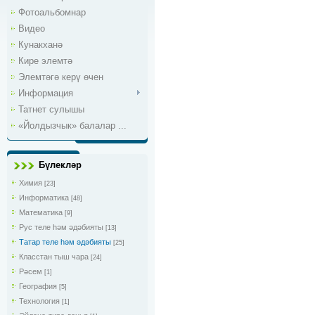
Фотоальбомнар
Видео
Кунакханә
Кире элемтә
Элемтәгә керү өчен
Информация
Татнет сулышы
«Йолдызчык» балалар ...
Бүлекләр
Химия
[23]
Информатика
[48]
Математика
[9]
Рус теле һәм әдәбияты
[13]
Татар теле һәм әдәбияты
[25]
Класстан тыш чара
[24]
Рәсем
[1]
География
[5]
Технология
[1]