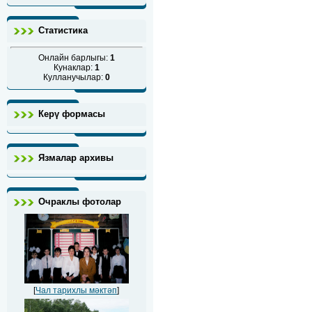
Статистика
Онлайн барлыгы:
1
Кунаклар:
1
Кулланучылар:
0
Керү формасы
Язмалар архивы
Очраклы фотолар
[
Чал тарихлы мәктәп
]