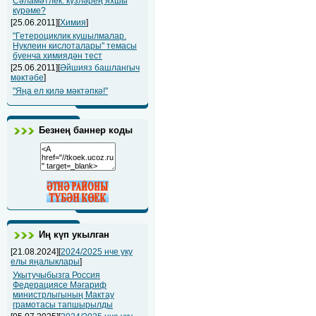
Сәламәтлек: күзләрең яхшы
күрәме?
[25.06.2011][
Химия
]
"Гетероциклик кушылмалар.
Нуклеин кислоталары" темасы
буенча химиядән тест
[25.06.2011][
Әйшияз башлангыч
мәктәбе
]
"Яңа ел килә мәктәпкә!"
Безнең баннер коды
Иң күп укылган
[21.08.2024][
2024/2025 нче уку
елы яңалыклары
]
Укытучыбызга Россия
Федерациясе Мәгариф
министрлыгының Мактау
грамотасы тапшырылды