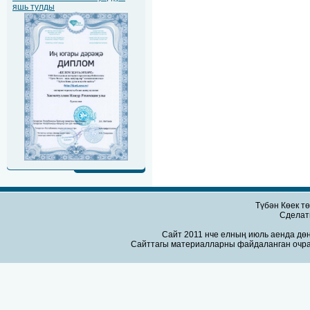
яшь тулды
Түбән Көек т
Сдела
Сайт 2011 нче елның июль аенда дөн
Сайттагы материалларны файдаланган очра