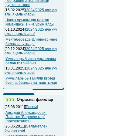
География атналыгының
дүртенче көне
[15.02.2025][
2024/2025 нче уку
елы яңалыклары
]
Чаңгы ярышында мәктәп
командасы 1 нче урын алды
[01.10.2024][
2024/2025 нче уку
елы яңалыклары
]
Мәктәбебездә Өлкәннәр көне
билгеләп үтелде
[29.12.2024][
2024/2025 нче уку
елы яңалыклары
]
Укучыларыбызны уңышлары
белән котлыйбыз
[18.01.2025][
2024/2025 нче уку
елы яңалыклары
]
Укучыларыбыз милли көрәш
буенча бәйгедә катнаштылар
Очраклы файллар
[25.06.2011][
Рәсем
]
Аркадий Александрович
Пластов "Беренче кар"
(презентация)
[25.06.2011][
Сәламәтлек
бюллетене
]