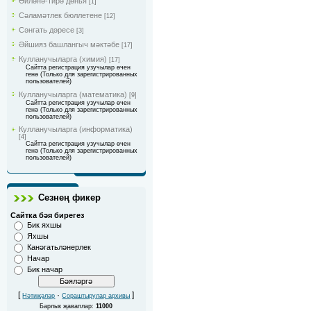
Әйләнә-тирә дөнья
[1]
Сәламәтлек бюллетене
[12]
Сәнгать дәресе
[3]
Әйшияз башлангыч мәктәбе
[17]
Кулланучыларга (химия)
[17]
Сайтта регистрация узучылар өчен
генә (Только для зарегистрированных
пользователей)
Кулланучыларга (математика)
[9]
Сайтта регистрация узучылар өчен
генә (Только для зарегистрированных
пользователей)
Кулланучыларга (информатика)
[4]
Сайтта регистрация узучылар өчен
генә (Только для зарегистрированных
пользователей)
Сезнең фикер
Сайтка бәя бирегез
Бик яхшы
Яхшы
Канәгатьләнерлек
Начар
Бик начар
[
·
]
Нәтиҗәләр
Сораштырулар архивы
Барлык җаваплар:
11000