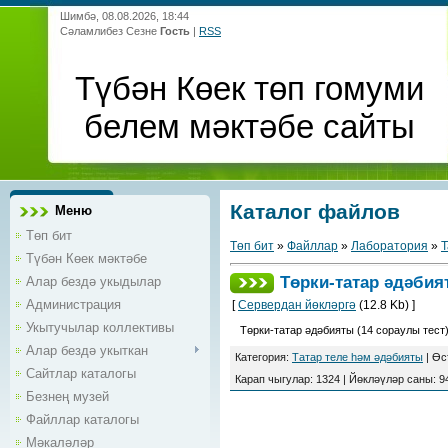
Шимбә, 08.08.2026, 18:44
Сәламлибез Сезне
Гость
|
RSS
Түбән Көек төп гомуми
белем мәктәбе сайты
Каталог файлов
Меню
Төп бит
Төп бит
»
Файллар
»
Лаборатория
»
Т
Түбән Көек мәктәбе
Төрки-татар әдәби
Алар бездә укыдылар
Администрация
[
Сервердан йөкләргә
(12.8 Kb) ]
Укытучылар коллективы
Төрки-татар әдәбияты (14 сораулы тест
Алар бездә укыткан
Категория
:
Татар теле һәм әдәбияты
|
Өс
Сайтлар каталогы
Карап чыгулар
:
1324
|
Йөкләүләр саны
:
9
Безнең музей
Файллар каталогы
Мәкаләләр