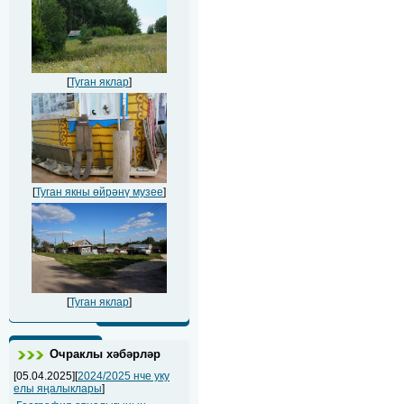
[
Туган яклар
]
[
Туган якны өйрәнү музее
]
[
Туган яклар
]
Очраклы хәбәрләр
[05.04.2025][
2024/2025 нче уку
елы яңалыклары
]