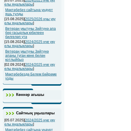
[05.07.2025][
2024/2025 нче уку
елы яңалыклары
]
Мәктәбебез сайтына ундүрт
яшь тулды
[15.08.2025][
2025/2026 нчы уку
елы яңалыклары
]
Ветеран укытучы Зәйтүнә апа
бер гасырлык юбилеен
билгеләп үтә
[15.08.2024][
2024/2025 нче уку
елы яңалыклары
]
Ветеран укытучы Зәйтүнә
апаны туган көне белән
котлыйбыз
[02.09.2024][
2024/2025 нче уку
елы яңалыклары
]
Мәктәбебездә Белем бәйрәме
узды
Көннәр агышы
Сайтның уңышлары
[05.07.2025][
2024/2025 нче уку
елы яңалыклары
]
Мәктәбебез сайтына ундүрт