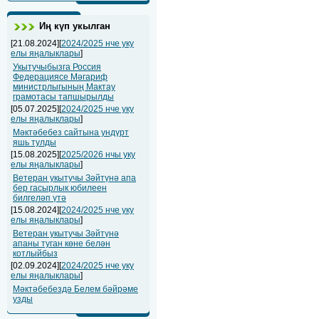
Иң күп укылган
[21.08.2024][
2024/2025 нче уку
елы яңалыклары
]
Укытучыбызга Россия
Федерациясе Мәгариф
министрлыгының Мактау
грамотасы тапшырылды
[05.07.2025][
2024/2025 нче уку
елы яңалыклары
]
Мәктәбебез сайтына ундүрт
яшь тулды
[15.08.2025][
2025/2026 нчы уку
елы яңалыклары
]
Ветеран укытучы Зәйтүнә апа
бер гасырлык юбилеен
билгеләп үтә
[15.08.2024][
2024/2025 нче уку
елы яңалыклары
]
Ветеран укытучы Зәйтүнә
апаны туган көне белән
котлыйбыз
[02.09.2024][
2024/2025 нче уку
елы яңалыклары
]
Мәктәбебездә Белем бәйрәме
узды