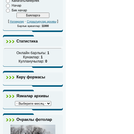
Канәгатьләнерлек
Начар
Бик начар
[
·
]
Нәтиҗәләр
Сораштырулар архивы
Барлык җаваплар:
11000
Статистика
Онлайн барлыгы:
1
Кунаклар:
1
Кулланучылар:
0
Керү формасы
Язмалар архивы
Очраклы фотолар