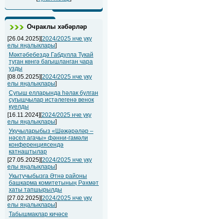
Очраклы хәбәрләр
[26.04.2025][
2024/2025 нче уку
елы яңалыклары
]
Мәктәбебездә Габдулла Тукай
туган көнгә багышланган чара
узды
[08.05.2025][
2024/2025 нче уку
елы яңалыклары
]
Сугыш елларында һәлак булган
сугышчылар истәлегенә венок
куелды
[16.11.2024][
2024/2025 нче уку
елы яңалыклары
]
Укучыларыбыз «Шәҗәрәләр –
нәсел агачы» фәнни-гамәли
конференциясендә
катнаштылар
[27.05.2025][
2024/2025 нче уку
елы яңалыклары
]
Укытучыбызга Әтнә районы
башкарма комитетының Рәхмәт
хаты тапшырылды
[27.02.2025][
2024/2025 нче уку
елы яңалыклары
]
Табышмаклар кичәсе