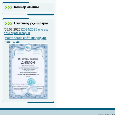
Көннәр агышы
Сайтның уңышлары
[05.07.2025][
2024/2025 нче уку
елы яңалыклары
]
Мәктәбебез сайтына ундүрт
яшь тулды