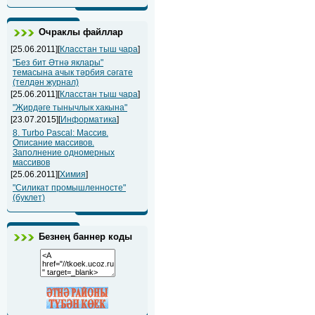
Очраклы файллар
[25.06.2011][
Класстан тыш чара
]
"Без бит Әтнә яклары"
темасына ачык тәрбия сәгате
(телдән журнал)
[25.06.2011][
Класстан тыш чара
]
"Җирдәге тынычлык хакына"
[23.07.2015][
Информатика
]
8. Turbo Pascal: Массив.
Описание массивов.
Заполнение одномерных
массивов
[25.06.2011][
Химия
]
"Силикат промышленносте"
(буклет)
Безнең баннер коды