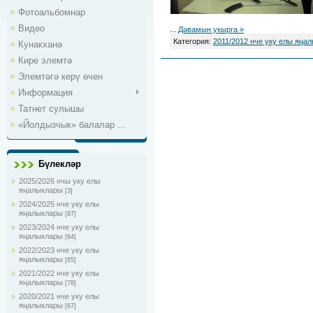
Фотоальбомнар
Видео
...
Дәвамын укырга »
Категория:
2011/2012 нче уку елы яңа
Кунакханә
Кире элемтә
Элемтәгә керү өчен
Информация
Татнет сулышы
«Йолдызчык» балалар ...
Бүлекләр
2025/2026 нчы уку елы
яңалыклары
[3]
2024/2025 нче уку елы
яңалыклары
[87]
2023/2024 нче уку елы
яңалыклары
[64]
2022/2023 нче уку елы
яңалыклары
[65]
2021/2022 нче уку елы
яңалыклары
[78]
2020/2021 нче уку елы
яңалыклары
[67]