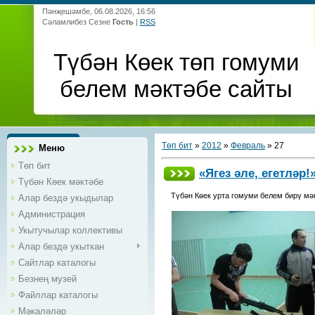
Пәнҗешәмбе, 06.08.2026, 16:56
Сәламлибез Сезне
Гость
|
RSS
Түбән Көек төп гомуми
белем мәктәбе сайты
Төп бит
»
2012
»
Февраль
»
27
Меню
Төп бит
«Ягез әле, егетләр!
Түбән Көек мәктәбе
Түбән Көек урта гомуми белем бирү мә
Алар бездә укыдылар
Администрация
Укытучылар коллективы
Алар бездә укыткан
Сайтлар каталогы
Безнең музей
Файллар каталогы
Мәкаләләр