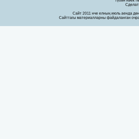
Түбән Көек т
Сдела
Сайт 2011 нче елның июль аенда дөн
Сайттагы материалларны файдаланган очра