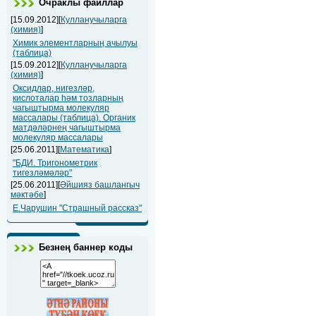
Очраклы файллар
[15.09.2012][
Кулланучыларга
(химия)
]
Химик элементларның ачылуы
(таблица)
[15.09.2012][
Кулланучыларга
(химия)
]
Оксидлар, нигезләр,
кислоталар һәм тозларның
чагыштырма молекуляр
массалары (таблица). Органик
матдәләрнең чагыштырма
молекуляр массалары
[25.06.2011][
Математика
]
"БДИ. Тригонометрик
тигезләмәләр"
[25.06.2011][
Әйшияз башлангыч
мәктәбе
]
Е.Чарушин "Страшный рассказ"
Безнең баннер коды