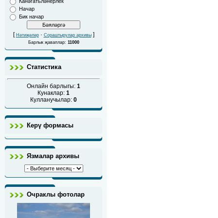
Канәгатьләнерлек
Начар
Бик начар
[
·
]
Нәтиҗәләр
Сораштырулар архивы
Барлык җаваплар:
11000
Статистика
Онлайн барлыгы:
1
Кунаклар:
1
Кулланучылар:
0
Керү формасы
Язмалар архивы
Очраклы фотолар