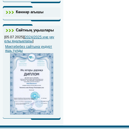
Көннәр агышы
Сайтның уңышлары
[05.07.2025][
2024/2025 нче уку
елы яңалыклары
]
Мәктәбебез сайтына ундүрт
яшь тулды