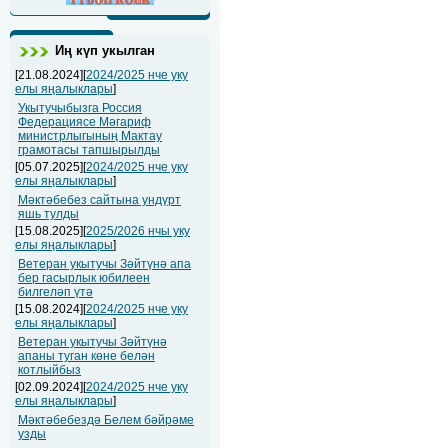
Иң күп укылган
[21.08.2024][
2024/2025 нче уку
елы яңалыклары
]
Укытучыбызга Россия
Федерациясе Мәгариф
министрлыгының Мактау
грамотасы тапшырылды
[05.07.2025][
2024/2025 нче уку
елы яңалыклары
]
Мәктәбебез сайтына ундүрт
яшь тулды
[15.08.2025][
2025/2026 нчы уку
елы яңалыклары
]
Ветеран укытучы Зәйтүнә апа
бер гасырлык юбилеен
билгеләп үтә
[15.08.2024][
2024/2025 нче уку
елы яңалыклары
]
Ветеран укытучы Зәйтүнә
апаны туган көне белән
котлыйбыз
[02.09.2024][
2024/2025 нче уку
елы яңалыклары
]
Мәктәбебездә Белем бәйрәме
узды