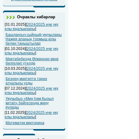
Очраклы хәбәрләр
[31.01.2025][
2024/2025 нче уку
елы яңалыклары
]
Башлангыч сыйныф укучылары
Наҗия апаның тормыш юлы
белән таныштылар
[01.10.2024][
2024/2025 нче уку
елы яңалыклары
]
Мәктәбебездә Өлкәннәр көне
билгеләп үтелде
[10.03.2025][
2024/2025 нче уку
елы яңалыклары
]
Безнең мәктәптә тарих
атналыгы узды
[07.12.2024][
2024/2025 нче уку
елы яңалыклары
]
Укучыбыз «Мин һәм Кызыл
китап» бәйгесендә җиңү
яулады
[11.02.2025][
2024/2025 нче уку
елы яңалыклары
]
Математик викторина