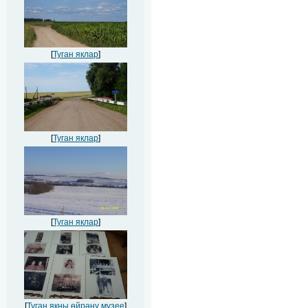
[
Туган яклар
]
[
Туган яклар
]
[
Туган яклар
]
[
Туган якны өйрәнү музее
]