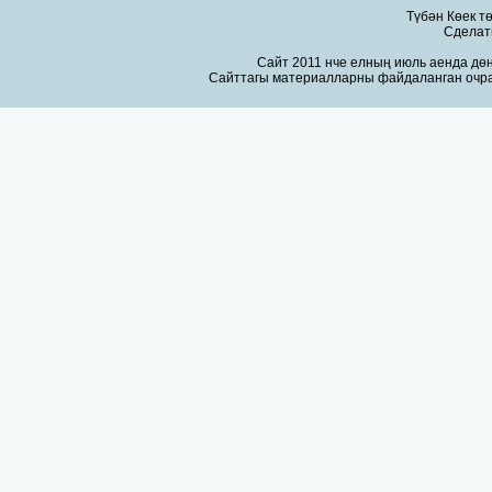
Түбән Көек т
Сдела
Сайт 2011 нче елның июль аенда дөн
Сайттагы материалларны файдаланган очра