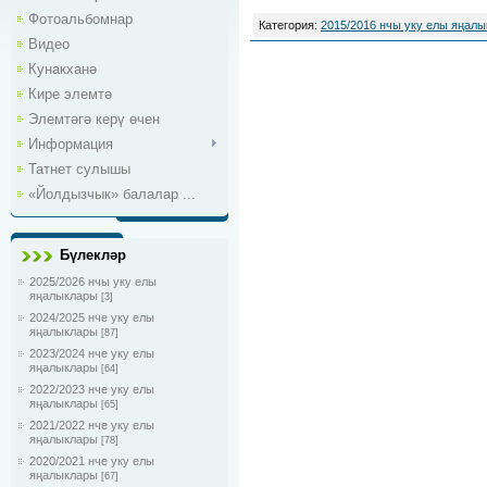
Фотоальбомнар
Категория:
2015/2016 нчы уку елы яңал
Видео
Кунакханә
Кире элемтә
Элемтәгә керү өчен
Информация
Татнет сулышы
«Йолдызчык» балалар ...
Бүлекләр
2025/2026 нчы уку елы
яңалыклары
[3]
2024/2025 нче уку елы
яңалыклары
[87]
2023/2024 нче уку елы
яңалыклары
[64]
2022/2023 нче уку елы
яңалыклары
[65]
2021/2022 нче уку елы
яңалыклары
[78]
2020/2021 нче уку елы
яңалыклары
[67]