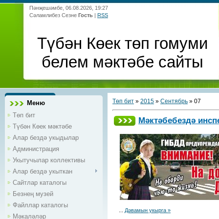
Пәнҗешәмбе, 06.08.2026, 19:27
Сәламлибез Сезне
Гость
|
RSS
Түбән Көек төп гомуми
белем мәктәбе сайты
Төп бит
»
2015
»
Сентябрь
»
07
Меню
Төп бит
Мәктәбебездә инсп
Түбән Көек мәктәбе
Алар бездә укыдылар
Администрация
Укытучылар коллективы
Алар бездә укыткан
Сайтлар каталогы
Безнең музей
Файллар каталогы
...
Дәвамын укырга »
Мәкаләләр