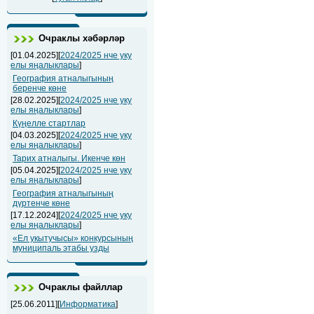
Очраклы хәбәрләр
[01.04.2025][
2024/2025 нче уку
елы яңалыклары
]
География атналыгының
беренче көне
[28.02.2025][
2024/2025 нче уку
елы яңалыклары
]
Күңелле стартлар
[04.03.2025][
2024/2025 нче уку
елы яңалыклары
]
Тарих атналыгы. Икенче көн
[05.04.2025][
2024/2025 нче уку
елы яңалыклары
]
География атналыгының
дүртенче көне
[17.12.2024][
2024/2025 нче уку
елы яңалыклары
]
«Ел укытучысы» конкурсының
муниципаль этабы узды
Очраклы файллар
[25.06.2011][
Информатика
]