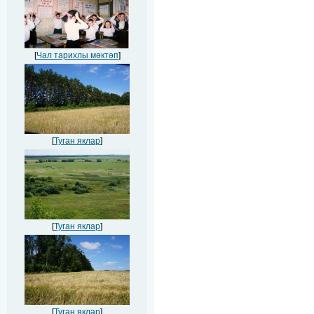
[
Чал тарихлы мәктәп
]
[
Туган яклар
]
[
Туган яклар
]
[
Туган яклар
]