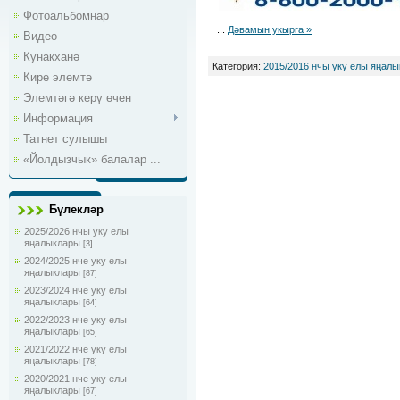
Фотоальбомнар
...
Дәвамын укырга »
Видео
Кунакханә
Категория:
2015/2016 нчы уку елы яңал
Кире элемтә
Элемтәгә керү өчен
Информация
Татнет сулышы
«Йолдызчык» балалар ...
Бүлекләр
2025/2026 нчы уку елы
яңалыклары
[3]
2024/2025 нче уку елы
яңалыклары
[87]
2023/2024 нче уку елы
яңалыклары
[64]
2022/2023 нче уку елы
яңалыклары
[65]
2021/2022 нче уку елы
яңалыклары
[78]
2020/2021 нче уку елы
яңалыклары
[67]