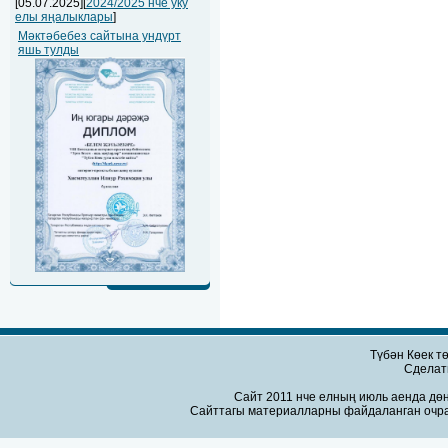
[05.07.2025][
2024/2025 нче уку
елы яңалыклары
]
Мәктәбебез сайтына ундүрт
яшь тулды
Түбән Көек т
Сдела
Сайт 2011 нче елның июль аенда дөн
Сайттагы материалларны файдаланган очра