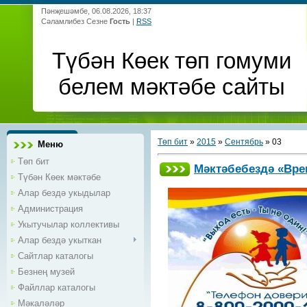
Пәнҗешәмбе, 06.08.2026, 18:37
Сәламлибез Сезне
Гость
|
RSS
Түбән Көек төп гомуми
белем мәктәбе сайты
Төп бит
»
2015
»
Сентябрь
»
03
Меню
Төп бит
Мәктәбебездә «Вре
Түбән Көек мәктәбе
Алар бездә укыдылар
Администрация
Укытучылар коллективы
Алар бездә укыткан
Сайтлар каталогы
Безнең музей
Файллар каталогы
Мәкаләләр