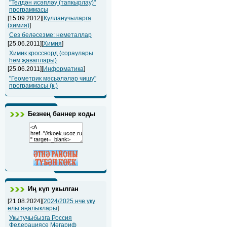
"Телдән исәпләү (тапкырлау)"
программасы
[15.09.2012][
Кулланучыларга
(химия)
]
Сез беләсезме: неметаллар
[25.06.2011][
Химия
]
Химик кроссворд (сораулары
һәм җаваплары)
[25.06.2011][
Информатика
]
"Геометрик мәсьәләләр чишү"
программасы (к.)
Безнең баннер коды
Иң күп укылган
[21.08.2024][
2024/2025 нче уку
елы яңалыклары
]
Укытучыбызга Россия
Федерациясе Мәгариф