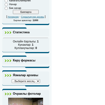
Канәгатьләнерлек
Начар
Бик начар
[
·
]
Нәтиҗәләр
Сораштырулар архивы
Барлык җаваплар:
11000
Статистика
Онлайн барлыгы:
1
Кунаклар:
1
Кулланучылар:
0
Керү формасы
Язмалар архивы
Очраклы фотолар