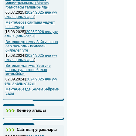
министрлыгының Мактау
грамотасы тапшырылды
[05.07.2025][
2024/2025 нче уку
елы яңалыклары
]
Мәктәбебез сайтына ундүрт
яшь тулды
[15.08.2025][
2025/2026 нчы уку
елы яңалыклары
]
Ветеран укытучы Зәйтүнә апа
бер гасырлык юбилеен
билгеләп үтә
[15.08.2024][
2024/2025 нче уку
елы яңалыклары
]
Ветеран укытучы Зәйтүнә
апаны туган көне белән
котлыйбыз
[02.09.2024][
2024/2025 нче уку
елы яңалыклары
]
Мәктәбебездә Белем бәйрәме
узды
Көннәр агышы
Сайтның уңышлары