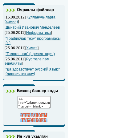
Очраклы файллар
[15.09.2012][
Кулланучыларга
(химия)
]
Дмитрий Иванович Менделеев
[25.06.2011][
Информатика
]
"Графиклар төзү" программасы
(к.)
[25.06.2011][
Химия
]
"Галогеннар" (презентация)
[25.06.2011][
Рус теле һәм
әдәбияты
]
"Да здравствует русский язык!"
(лингвистик шоу)
Безнең баннер коды
Иң күп укылган