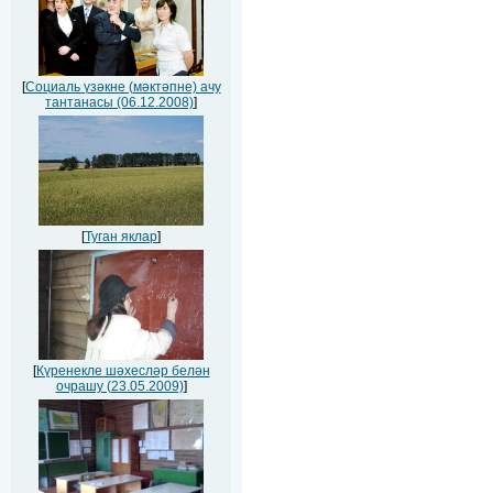
[
Социаль үзәкне (мәктәпне) ачу
тантанасы (06.12.2008)
]
[
Туган яклар
]
[
Күренекле шәхесләр белән
очрашу (23.05.2009)
]