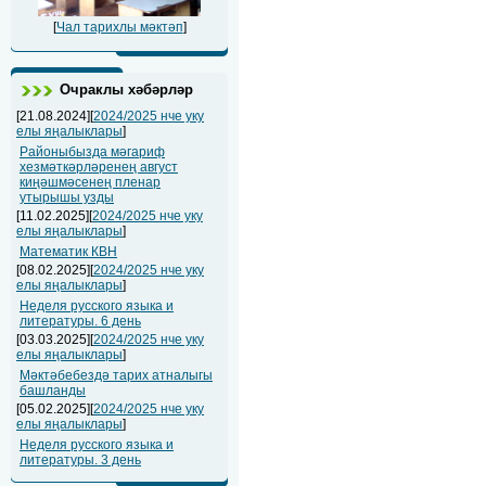
[
Чал тарихлы мәктәп
]
Очраклы хәбәрләр
[21.08.2024][
2024/2025 нче уку
елы яңалыклары
]
Районыбызда мәгариф
хезмәткәрләренең август
киңәшмәсенең пленар
утырышы узды
[11.02.2025][
2024/2025 нче уку
елы яңалыклары
]
Математик КВН
[08.02.2025][
2024/2025 нче уку
елы яңалыклары
]
Неделя русского языка и
литературы. 6 день
[03.03.2025][
2024/2025 нче уку
елы яңалыклары
]
Мәктәбебездә тарих атналыгы
башланды
[05.02.2025][
2024/2025 нче уку
елы яңалыклары
]
Неделя русского языка и
литературы. 3 день