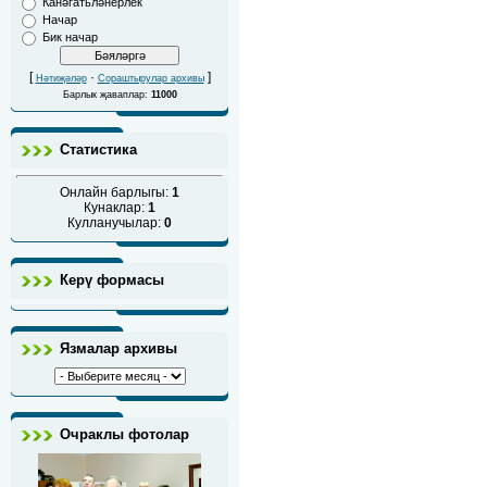
Канәгатьләнерлек
Начар
Бик начар
[
·
]
Нәтиҗәләр
Сораштырулар архивы
Барлык җаваплар:
11000
Статистика
Онлайн барлыгы:
1
Кунаклар:
1
Кулланучылар:
0
Керү формасы
Язмалар архивы
Очраклы фотолар