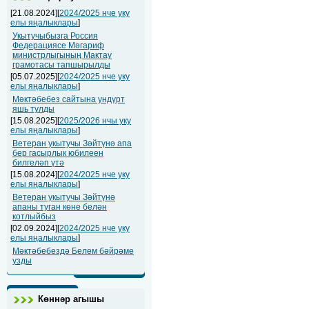
[21.08.2024][
2024/2025 нче уку
елы яңалыклары
]
Укытучыбызга Россия
Федерациясе Мәгариф
министрлыгының Мактау
грамотасы тапшырылды
[05.07.2025][
2024/2025 нче уку
елы яңалыклары
]
Мәктәбебез сайтына ундүрт
яшь тулды
[15.08.2025][
2025/2026 нчы уку
елы яңалыклары
]
Ветеран укытучы Зәйтүнә апа
бер гасырлык юбилеен
билгеләп үтә
[15.08.2024][
2024/2025 нче уку
елы яңалыклары
]
Ветеран укытучы Зәйтүнә
апаны туган көне белән
котлыйбыз
[02.09.2024][
2024/2025 нче уку
елы яңалыклары
]
Мәктәбебездә Белем бәйрәме
узды
Көннәр агышы