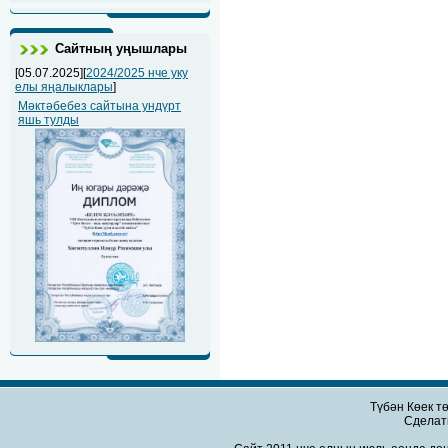
Сайтның уңышлары
[05.07.2025][
2024/2025 нче уку
елы яңалыклары
]
Мәктәбебез сайтына ундүрт
яшь тулды
Түбән Көек т
Сдела