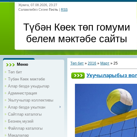
Җомга, 07.08.2026, 23:27
Сәламлибез Сезне
Гость
|
RSS
Түбән Көек төп гомуми
белем мәктәбе сайты
Төп бит
»
2016
»
Март
»
25
Меню
Төп бит
Укучыларыбыз воле
Түбән Көек мәктәбе
Алар бездә укыдылар
Администрация
Укытучылар коллективы
Алар бездә укыткан
Сайтлар каталогы
Безнең музей
Файллар каталогы
Мәкаләләр