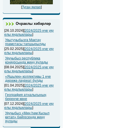
[
Туган яклар
]
Очраклы хәбәрләр
[26.10.2024][
2024/2025 нче уку
елы яңалыклары
]
Укытучыбызга Мактау
грамотасы тапшырылды
[25.02.2025][
2024/2025 нче уку
елы яңалыклары
]
Укучыбыз республика
конкурсында җиңү яулады
[08.04.2025][
2024/2025 нче уку
елы яңалыклары
]
«Яшьлек» коллективы 1 нче
дәрәҗә лауреат булды
[01.04.2025][
2024/2025 нче уку
елы яңалыклары
]
География атналыгының
беренче көне
[07.12.2024][
2024/2025 нче уку
елы яңалыклары
]
Укучыбыз «Мин һәм Кызыл
китап» бәйгесендә җиңү
яулады