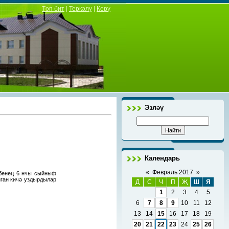
Төп бит
|
Теркәлү
|
Керү
Эзләү
Календарь
«
Февраль 2017
»
әбенең 6 нчы сыйныф
ган кичә уздырдылар
Д
С
Ч
П
Җ
Ш
Я
1
2
3
4
5
6
7
8
9
10
11
12
13
14
15
16
17
18
19
20
21
22
23
24
25
26