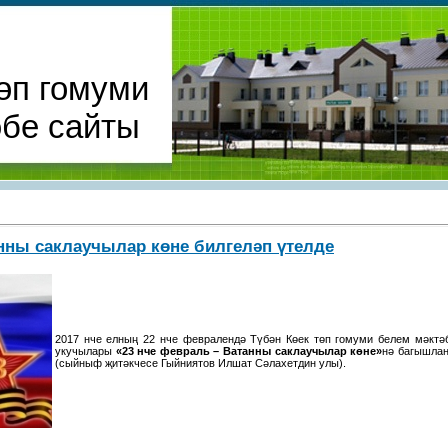
өп гомуми
әбе сайты
нны саклаучылар көне билгеләп үтелде
2017 нче елның 22 нче февралендә Түбән Көек төп гомуми белем мәкт
укучылары
«23 нче февраль – Ватанны саклаучылар көне»
нә багышлан
(сыйныф җитәкчесе Гыйниятов Илшат Сәлахетдин улы).