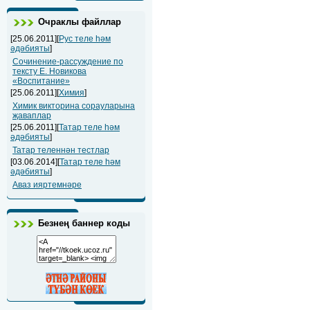
Очраклы файллар
[25.06.2011][
Рус теле һәм
әдәбияты
]
Сочинение-рассуждение по
тексту Е. Новикова
«Воспитание»
[25.06.2011][
Химия
]
Химик викторина сорауларына
җаваплар
[25.06.2011][
Татар теле һәм
әдәбияты
]
Татар теленнән тестлар
[03.06.2014][
Татар теле һәм
әдәбияты
]
Аваз ияртемнәре
Безнең баннер коды