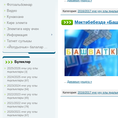
...
Дәвамын укырга »
Фотоальбомнар
Видео
Категория:
2016/2017 нче уку елы яңалы
Кунакханә
Мәктәбебездә «Баш
Кире элемтә
Элемтәгә керү өчен
Информация
Татнет сулышы
«Йолдызчык» балалар ...
Бүлекләр
2025/2026 нчы уку елы
яңалыклары
[3]
2024/2025 нче уку елы
яңалыклары
[87]
...
Дәвамын укырга »
2023/2024 нче уку елы
яңалыклары
[64]
Категория:
2016/2017 нче уку елы яңалы
2022/2023 нче уку елы
яңалыклары
[65]
2021/2022 нче уку елы
яңалыклары
[78]
2020/2021 нче уку елы
яңалыклары
[67]