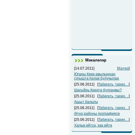
Мәкаләләр
[14.07.2011]
[
Хәтер
]
Югары Көек авылыннан
сугышта һәлак булучылар
[25.06.2011]
[
Табигать, тарих…
]
Шагыйрь Көектә булганмы?
[25.06.2011]
[
Табигать, тарих…
]
Ашыт балыгы
[25.06.2011]
[
Табигать, тарих…
]
Әтнә районы географиясе
[25.06.2011]
[
Табигать, тарих…
]
Халык әйтсә, хак әйтә