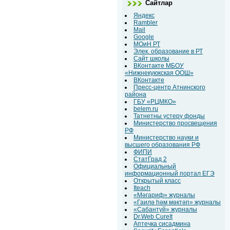
Сайтлар
Яндекс
Rambler
Mail
Google
МОиН РТ
Элек. образование в РТ
Сайт школы
ВКонтакте МБОУ
«Нижнекуюкская ООШ»
ВКонтакте
Пресс-центр Атнинского
района
ГБУ «РЦМКО»
belem.ru
Татнетны үстерү фонды
Министерство просвещения
РФ
Министерство науки и
высшего образования РФ
ФИПИ
СтатГрад 2
Официальный
информационный портал ЕГЭ
Открытый класс
Iteach
«Мәгариф» журналы
«Гаилә һәм мәктәп» журналы
«Сабантуй» журналы
Dr.Web CureIt
Аптечка сисадмина