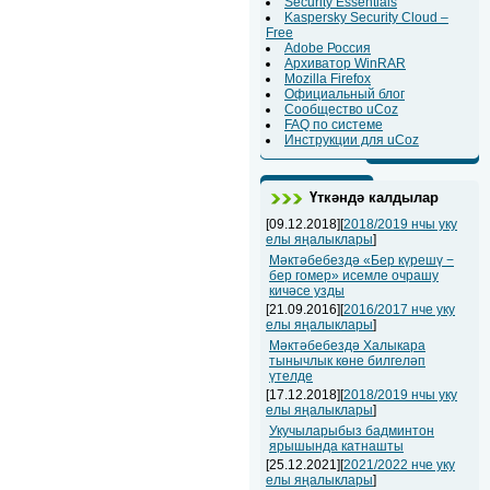
Security Essentials
Kaspersky Security Cloud –
Free
Adobe Россия
Архиватор WinRAR
Mozilla Firefox
Официальный блог
Сообщество uCoz
FAQ по системе
Инструкции для uCoz
Үткәндә калдылар
[09.12.2018][
2018/2019 нчы уку
елы яңалыклары
]
Мәктәбебездә «Бер күрешү −
бер гомер» исемле очрашу
кичәсе узды
[21.09.2016][
2016/2017 нче уку
елы яңалыклары
]
Мәктәбебездә Халыкара
тынычлык көне билгеләп
үтелде
[17.12.2018][
2018/2019 нчы уку
елы яңалыклары
]
Укучыларыбыз бадминтон
ярышында катнашты
[25.12.2021][
2021/2022 нче уку
елы яңалыклары
]