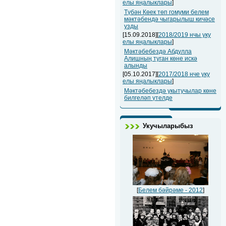
елы яңалыклары
]
Түбән Көек төп гомуми белем
мәктәбендә чыгарылыш кичәсе
узды
[15.09.2018][
2018/2019 нчы уку
елы яңалыклары
]
Мәктәбебездә Абдулла
Алишның туган көне искә
алынды
[05.10.2017][
2017/2018 нче уку
елы яңалыклары
]
Мәктәбебездә укытучылар көне
билгеләп үтелде
Укучыларыбыз
[
Белем бәйрәме - 2012
]