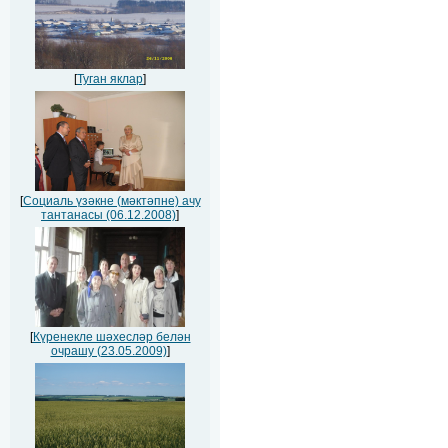
[
Туган яклар
]
[
Социаль үзәкне (мәктәпне) ачу
тантанасы (06.12.2008)
]
[
Күренекле шәхесләр белән
очрашу (23.05.2009)
]