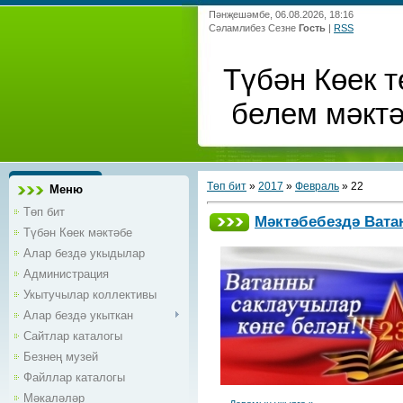
Пәнҗешәмбе, 06.08.2026, 18:16
Сәламлибез Сезне
Гость
|
RSS
Түбән Көек т
белем мәкт
Төп бит
»
2017
»
Февраль
»
22
Меню
Төп бит
Мәктәбебездә Вата
Түбән Көек мәктәбе
Алар бездә укыдылар
Администрация
Укытучылар коллективы
Алар бездә укыткан
Сайтлар каталогы
Безнең музей
Файллар каталогы
Мәкаләләр