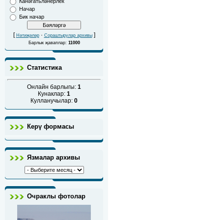
Канәгатьләнерлек
Начар
Бик начар
[
·
]
Нәтиҗәләр
Сораштырулар архивы
Барлык җаваплар:
11000
Статистика
Онлайн барлыгы:
1
Кунаклар:
1
Кулланучылар:
0
Керү формасы
Язмалар архивы
Очраклы фотолар