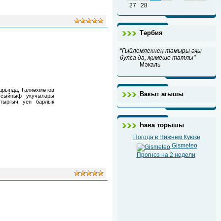
27
28
Тәрбия
"Гыйлемлекнең тамыры ачы
булса да, җимеше татлы"
Мәкаль
арында, Галиәхмәтов
Вакыт агышы
 сыйныф укучылары
тыргыч уен барлык
Һава торышы
Погода в Нижнем Куюке
Gismeteo
Прогноз на 2 недели