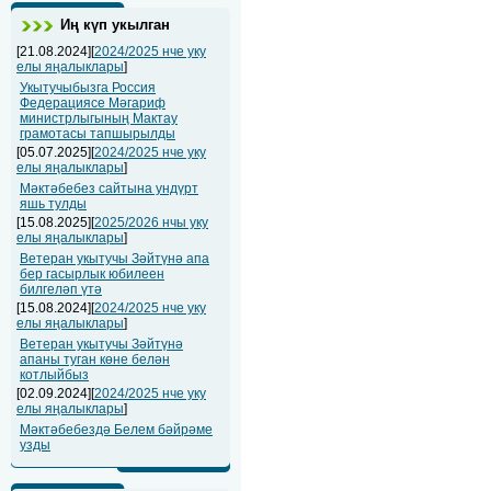
Иң күп укылган
[21.08.2024][
2024/2025 нче уку
елы яңалыклары
]
Укытучыбызга Россия
Федерациясе Мәгариф
министрлыгының Мактау
грамотасы тапшырылды
[05.07.2025][
2024/2025 нче уку
елы яңалыклары
]
Мәктәбебез сайтына ундүрт
яшь тулды
[15.08.2025][
2025/2026 нчы уку
елы яңалыклары
]
Ветеран укытучы Зәйтүнә апа
бер гасырлык юбилеен
билгеләп үтә
[15.08.2024][
2024/2025 нче уку
елы яңалыклары
]
Ветеран укытучы Зәйтүнә
апаны туган көне белән
котлыйбыз
[02.09.2024][
2024/2025 нче уку
елы яңалыклары
]
Мәктәбебездә Белем бәйрәме
узды