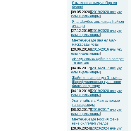
Якынлашып килүче Яңа ел
белән!
[09.05.2020][
2019/2020 нче уку
елы яңалыклары
]
Яңа Шимбер авылында һәйкәл
ачылды
[27.12.2019][
2019/2020 нче уку
елы яңалыклары
]
Мәктәбебездә яңа ел бал-
маскарады узды
[20.06.2016][
2015/2016 нчы уку
елы яңалыклары
]
«Йолдызчык» җәйге ял лагере:
18 нче көн
[04.06.2017][
2016/2017 нче уку
елы яңалыклары
]
Җәйге ял лагеренда Эльмира
Шәрифуллинаның туган көне
билгеләп үтелде
[04.10.2019][
2019/2020 нче уку
елы яңалыклары
]
Укытучыбызга Мактау кәгазе
тапшырылды
[08.02.2017][
2016/2017 нче уку
елы яңалыклары
]
Мәктәбебездә Россия фәне
көне билгеләп үтелде
[28.06.2024][
2023/2024 нче уку