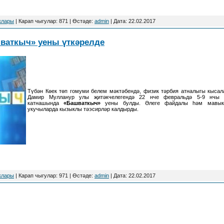
клары
| Карап чыгулар: 871 | Өстәде:
admin
| Дата:
22.02.2017
ваткыч» уены үткәрелде
Түбән Көек төп гомуми белем мәктәбендә, физик тәрбия атналыгы кысал
Дамир Мулланур улы җитәкчелегендә 22 нче февральдә 5-9 нчы
катнашында
«Башваткыч»
уены булды. Әлеге файдалы һәм мавык
укучыларда кызыклы тәэсирләр калдырды.
клары
| Карап чыгулар: 971 | Өстәде:
admin
| Дата:
22.02.2017