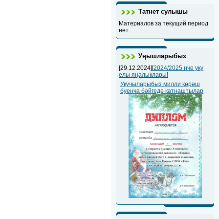
Татнет сулышы
Материалов за текущий период
нет.
Уңышларыбыз
[29.12.2024][
2024/2025 нче уку
елы яңалыклары
]
Укучыларыбыз милли көрәш
буенча бәйгедә катнаштылар