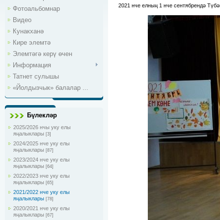
2021 нче елның 1 нче сентябрендә Түб
Фотоальбомнар
Видео
Кунакханә
Кире элемтә
Элемтәгә керү өчен
Информация
Татнет сулышы
«Йолдызчык» балалар ...
Бүлекләр
2025/2026 нчы уку елы
яңалыклары
[3]
2024/2025 нче уку елы
яңалыклары
[87]
2023/2024 нче уку елы
яңалыклары
[64]
2022/2023 нче уку елы
яңалыклары
[65]
2021/2022 нче уку елы
яңалыклары
[78]
2020/2021 нче уку елы
яңалыклары
[67]