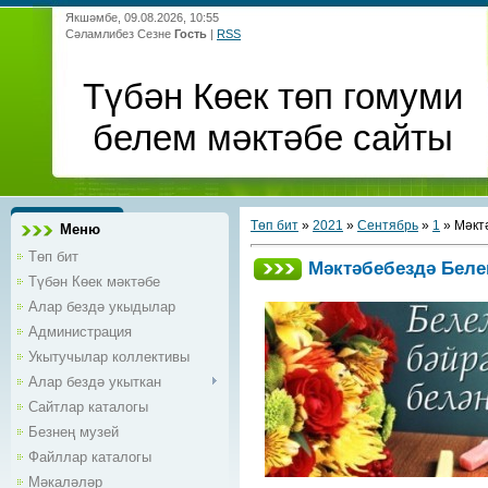
Якшәмбе, 09.08.2026, 10:55
Сәламлибез Сезне
Гость
|
RSS
Түбән Көек төп гомуми
белем мәктәбе сайты
Төп бит
»
2021
»
Сентябрь
»
1
» Мәкт
Меню
Төп бит
Мәктәбебездә Беле
Түбән Көек мәктәбе
Алар бездә укыдылар
Администрация
Укытучылар коллективы
Алар бездә укыткан
Сайтлар каталогы
Безнең музей
Файллар каталогы
Мәкаләләр