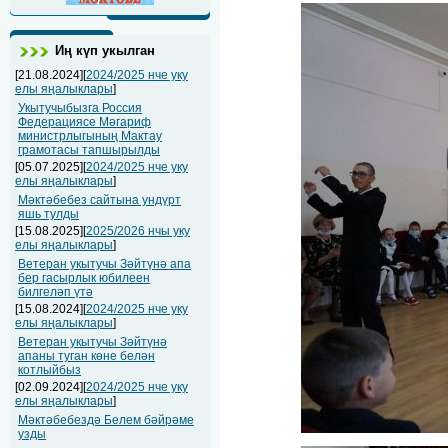
Иң күп укылган
[21.08.2024][
2024/2025 нче уку
елы яңалыклары
]
Укытучыбызга Россия
Федерациясе Мәгариф
министрлыгының Мактау
грамотасы тапшырылды
[05.07.2025][
2024/2025 нче уку
елы яңалыклары
]
Мәктәбебез сайтына ундүрт
яшь тулды
[15.08.2025][
2025/2026 нчы уку
елы яңалыклары
]
Ветеран укытучы Зәйтүнә апа
бер гасырлык юбилеен
билгеләп үтә
[15.08.2024][
2024/2025 нче уку
елы яңалыклары
]
Ветеран укытучы Зәйтүнә
апаны туган көне белән
котлыйбыз
[02.09.2024][
2024/2025 нче уку
елы яңалыклары
]
Мәктәбебездә Белем бәйрәме
узды