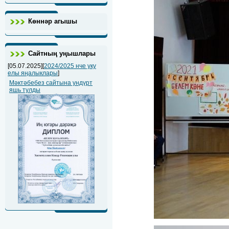
Көннәр агышы
Сайтның уңышлары
[05.07.2025][
2024/2025 нче уку
елы яңалыклары
]
Мәктәбебез сайтына ундүрт
яшь тулды