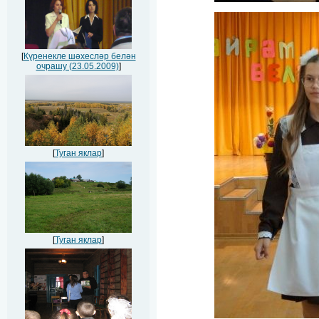
[
Күренекле шәхесләр белән
очрашу (23.05.2009)
]
[
Туган яклар
]
[
Туган яклар
]