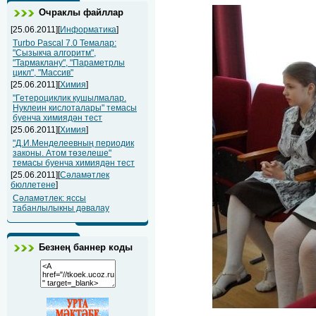
Очраклы файллар
[25.06.2011][
Информатика
]
Turbo Pascal 7.0 Темалар:
"Сызыкча алгоритм",
"Тармаклану", "Параметрлы
цикл", "Массив"
[25.06.2011][
Химия
]
"Гетероциклик кушылмалар.
Нуклеин кислоталары" темасы
буенча химиядән тест
[25.06.2011][
Химия
]
"Д.И.Менделеевның периодик
законы. Атом төзелеше"
темасы буенча химиядән тест
[25.06.2011][
Сәламәтлек
бюллетене
]
Сәламәтлек: яссы
табанлылыкны дәвалау
Безнең баннер коды