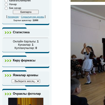
Канәгатьләнерлек
Начар
Бик начар
[
·
]
Нәтиҗәләр
Сораштырулар архивы
Барлык җаваплар:
11000
Статистика
Онлайн барлыгы:
1
Кунаклар:
1
Кулланучылар:
0
Керү формасы
Язмалар архивы
Очраклы фотолар