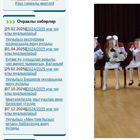
[
Чал тарихлы мәктәп
]
Очраклы хәбәрләр
[25.02.2025][
2024/2025 нче уку
елы яңалыклары
]
Укучыбыз республика
конкурсында җиңү яулады
[01.04.2025][
2024/2025 нче уку
елы яңалыклары
]
Күпме яу, сугышлар аркылы,
син җиңеп чыккансың, Ватаным!
[25.02.2025][
2024/2025 нче уку
елы яңалыклары
]
Укучыбыз Бәширов укуларында
җиңү яулады
[07.10.2024][
2024/2025 нче уку
елы яңалыклары
]
Мәктәбебездә укытучылар көне
билгеләп үтелде
[07.12.2024][
2024/2025 нче уку
елы яңалыклары
]
Укучыбыз «Мин һәм Кызыл
китап» бәйгесендә җиңү
яулады