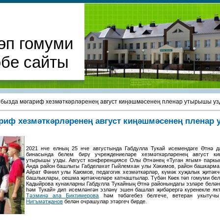
өп гомуми
әбе сайты
бызда мәгариф хезмәткәрләренең август киңәшмәсенең пленар утырышы у
риф хезмәткәрләренең август киңәшмәсенең плена
2021 нче елның 25 нче августында Габдулла Тукай исемендәге Әтнә д
бинасында белем бирү учреждениеләре хезмәткәрләренең август ки
утырышы узды. Август конференциясе Олы Әтнәнең «Туган ягым» паркы
Анда район башлыгы Габделәхәт Гыйлемхан улы Хәкимов, район башкарма
Айрат Фәнил улы Каюмов, педагогик хезмәткәрләр, күмәк хуҗалык җитәкч
башлыклары, оешма җитәкчеләре катнаштылар. Түбән Көек төп гомуми бе
Кадыйрова кунакларны Габдулла Тукайның Әтнә районындагы эзләре белә
һәм Тукай» дип исемләнгән эзләнү эшен башлап җибәрергә күренекле я
Тәэминә апа Биктимерова
һәм төбәгебез белгече, ветеран укыту
Нигъмәтҗанов
белән очрашулар этәргеч бирде.