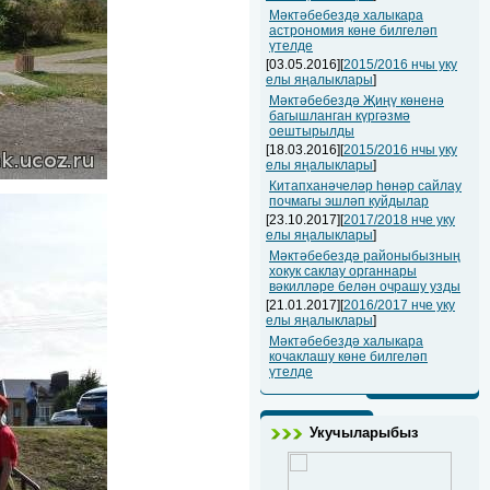
Мәктәбебездә халыкара
астрономия көне билгеләп
үтелде
[03.05.2016][
2015/2016 нчы уку
елы яңалыклары
]
Мәктәбебездә Җиңү көненә
багышланган күргәзмә
оештырылды
[18.03.2016][
2015/2016 нчы уку
елы яңалыклары
]
Китапханәчеләр һөнәр сайлау
почмагы эшләп куйдылар
[23.10.2017][
2017/2018 нче уку
елы яңалыклары
]
Мәктәбебездә районыбызның
хокук саклау органнары
вәкилләре белән очрашу узды
[21.01.2017][
2016/2017 нче уку
елы яңалыклары
]
Мәктәбебездә халыкара
кочаклашу көне билгеләп
үтелде
Укучыларыбыз