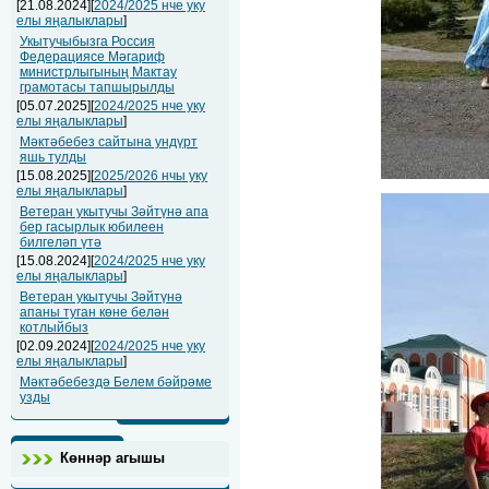
[21.08.2024][
2024/2025 нче уку
елы яңалыклары
]
Укытучыбызга Россия
Федерациясе Мәгариф
министрлыгының Мактау
грамотасы тапшырылды
[05.07.2025][
2024/2025 нче уку
елы яңалыклары
]
Мәктәбебез сайтына ундүрт
яшь тулды
[15.08.2025][
2025/2026 нчы уку
елы яңалыклары
]
Ветеран укытучы Зәйтүнә апа
бер гасырлык юбилеен
билгеләп үтә
[15.08.2024][
2024/2025 нче уку
елы яңалыклары
]
Ветеран укытучы Зәйтүнә
апаны туган көне белән
котлыйбыз
[02.09.2024][
2024/2025 нче уку
елы яңалыклары
]
Мәктәбебездә Белем бәйрәме
узды
Көннәр агышы