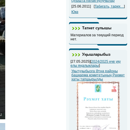
сугышта һәлак булучылар
[25.06.2011]
[
Табигать, тарих…
]
Юкә
Татнет сулышы
Материалов за текущий период
нет.
Уңышларыбыз
[27.05.2025][
2024/2025 нче уку
елы яңалыклары
]
Укытучыбызга Әтнә районы
башкарма комитетының Рәхмәт
хаты тапшырылды