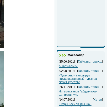
Мәкаләләр
[25.06.2011]
[
Табигать, тарих…
]
Ашыт балыгы
[02.08.2018]
[
Табигать, тарих…
]
«Туган җир» тапшыруы
Габдуллаҗан абый турында
сюжет күрсәтте
[26.11.2011]
[
Табигать, тарих…
]
Нигъмәтҗанов Габдуллаҗан
Сәлихҗан улы
[14.07.2011]
[
Хәтер
]
Югары Көек авылыннан