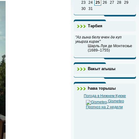
23
24
25
26
27
28
29
30
31
Тәрбия
"Аз гына белү өчен дә күп
укырга кирәк"
Шарль Луи де Монтескье
(1689–1755)
Вакыт агышы
Һава торышы
Погода в Нижнем Куюке
Gismeteo
Прогноз на 2 недели