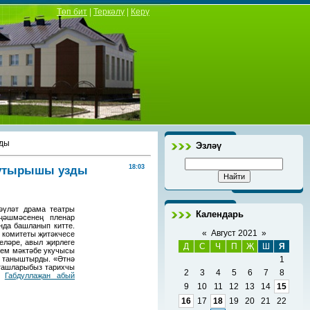
Төп бит
|
Теркәлү
|
Керү
зды
Эзләү
р утырышы узды
18:03
әүләт драма театры
Календарь
ңәшмәсенең пленар
нда башланып китте.
«
Август 2021
»
 комитеты җитәкчесе
еләре, авыл җирлеге
Д
С
Ч
П
Җ
Ш
Я
лем мәктәбе укучысы
н таныштырды. «Әтнә
1
кташларыбыз тарихчы
2
3
4
5
6
7
8
чы
Габдуллаҗан абый
9
10
11
12
13
14
15
16
17
18
19
20
21
22