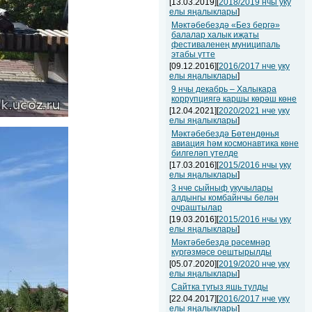
[13.03.2019][
2018/2019 нчы уку
елы яңалыклары
]
Мәктәбебездә «Без бергә»
балалар халык иҗаты
фестиваленең муниципаль
этабы үтте
[09.12.2016][
2016/2017 нче уку
елы яңалыклары
]
9 нчы декабрь – Халыкара
коррупциягә каршы көрәш көне
[12.04.2021][
2020/2021 нче уку
елы яңалыклары
]
Мәктәбебездә Бөтендөнья
авиация һәм космонавтика көне
билгеләп үтелде
[17.03.2016][
2015/2016 нчы уку
елы яңалыклары
]
3 нче сыйныф укучылары
алдынгы комбайнчы белән
очраштылар
[19.03.2016][
2015/2016 нчы уку
елы яңалыклары
]
Мәктәбебездә рәсемнәр
күргәзмәсе оештырылды
[05.07.2020][
2019/2020 нче уку
елы яңалыклары
]
Сайтка тугыз яшь тулды
[22.04.2017][
2016/2017 нче уку
елы яңалыклары
]