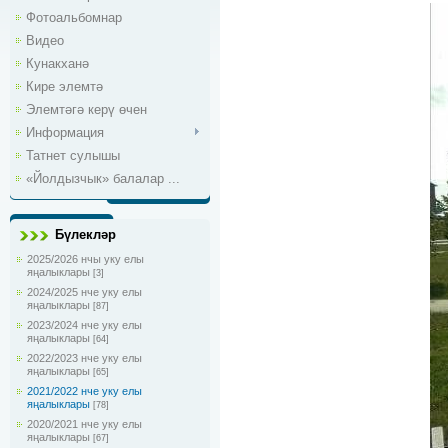
Фотоальбомнар
Видео
Кунакханә
Кире элемтә
Элемтәгә керү өчен
Информация
Татнет сулышы
«Йолдызчык» балалар ...
Бүлекләр
2025/2026 нчы уку елы
яңалыклары
[3]
2024/2025 нче уку елы
яңалыклары
[87]
2023/2024 нче уку елы
яңалыклары
[64]
2022/2023 нче уку елы
яңалыклары
[65]
2021/2022 нче уку елы
яңалыклары
[78]
2020/2021 нче уку елы
яңалыклары
[67]