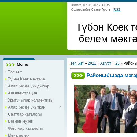
Җомга, 07.08.2026, 17:35
Сәламлибез Сезне
Гость
|
RSS
Түбән Көек т
белем мәкт
Төп бит
»
2021
»
Август
»
25
» Районы
Меню
Төп бит
Районыбызда мәга
Түбән Көек мәктәбе
Алар бездә укыдылар
Администрация
Укытучылар коллективы
Алар бездә укыткан
Сайтлар каталогы
Безнең музей
Файллар каталогы
Мәкаләләр