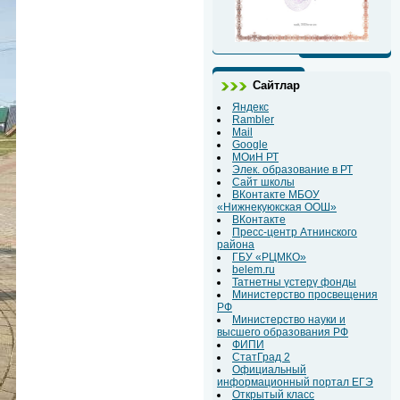
Сайтлар
Яндекс
Rambler
Mail
Google
МОиН РТ
Элек. образование в РТ
Сайт школы
ВКонтакте МБОУ
«Нижнекуюкская ООШ»
ВКонтакте
Пресс-центр Атнинского
района
ГБУ «РЦМКО»
belem.ru
Татнетны үстерү фонды
Министерство просвещения
РФ
Министерство науки и
высшего образования РФ
ФИПИ
СтатГрад 2
Официальный
информационный портал ЕГЭ
Открытый класс