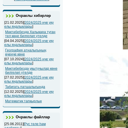
Очраклы хәбәрләр
[21.02.2025][
2024/2025 нче уку
елы яңалыклары
]
Мәктәбебездә Халыкара туган
тел көне билгеләп үтелде
[04.04.2025][
2024/2025 нче уку
елы яңалыклары
]
География атналыгының
өченче көне
[07.10.2024][
2024/2025 нче уку
елы яңалыклары
]
Мәктәбебездә укытучылар көне
билгеләп үтелде
[27.02.2025][
2024/2025 нче уку
елы яңалыклары
]
Табигать патшалыгында
[12.02.2025][
2024/2025 нче уку
елы яңалыклары
]
Математик тапкырлык
Очраклы файллар
[25.06.2011][
Рус теле һәм