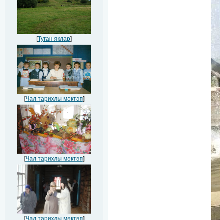
[
Туган яклар
]
[
Чал тарихлы мәктәп
]
[
Чал тарихлы мәктәп
]
[
Чал тарихлы мәктәп
]