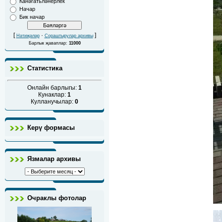
Канәгатьләнерлек
Начар
Бик начар
[
·
]
Нәтиҗәләр
Сораштырулар архивы
Барлык җаваплар:
11000
Статистика
Онлайн барлыгы:
1
Кунаклар:
1
Кулланучылар:
0
Керү формасы
Язмалар архивы
Очраклы фотолар