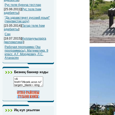
әдәбияты
]
Рус теле буенча тестлар
[25.06.2011][
Рус теле һәм
әдәбияты
]
"Да здравствует русский язык!"
(лингвистик шоу)
[15.05.2014][
Татар теле һәм
әдәбияты
]
Сан
[18.07.2015][
Кулланучыларга
(математика)
]
Рабочая программа (Эш
программасы). Математика. 9
класс. А.Г. Мордкович, Л.С.
Атанасян
Безнең баннер коды
Иң күп укылган