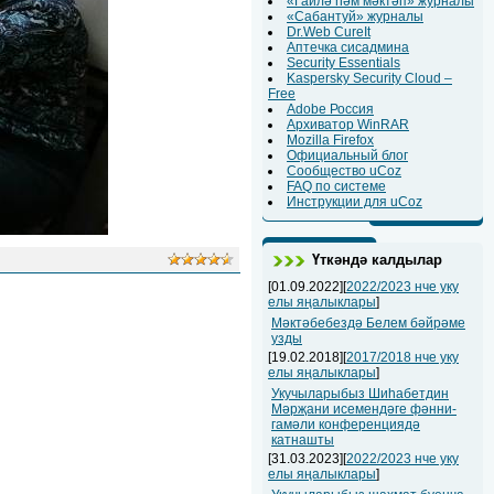
«Гаилә һәм мәктәп» журналы
«Сабантуй» журналы
Dr.Web CureIt
Аптечка сисадмина
Security Essentials
Kaspersky Security Cloud –
Free
Adobe Россия
Архиватор WinRAR
Mozilla Firefox
Официальный блог
Сообщество uCoz
FAQ по системе
Инструкции для uCoz
Үткәндә калдылар
[01.09.2022][
2022/2023 нче уку
елы яңалыклары
]
Мәктәбебездә Белем бәйрәме
узды
[19.02.2018][
2017/2018 нче уку
елы яңалыклары
]
Укучыларыбыз Шиһабетдин
Мәрҗани исемендәге фәнни-
гамәли конференциядә
катнашты
[31.03.2023][
2022/2023 нче уку
елы яңалыклары
]