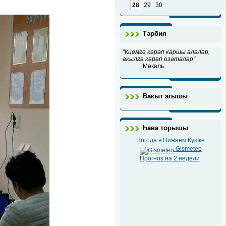
28
29
30
Тәрбия
"Киемгә карап каршы алалар,
акылга карап озаталар"
Мәкаль
Вакыт агышы
Һава торышы
Погода в Нижнем Куюке
Gismeteo
Прогноз на 2 недели