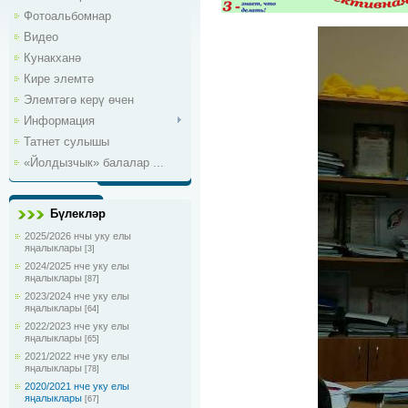
Фотоальбомнар
Видео
Кунакханә
Кире элемтә
Элемтәгә керү өчен
Информация
Татнет сулышы
«Йолдызчык» балалар ...
Бүлекләр
2025/2026 нчы уку елы
яңалыклары
[3]
2024/2025 нче уку елы
яңалыклары
[87]
2023/2024 нче уку елы
яңалыклары
[64]
2022/2023 нче уку елы
яңалыклары
[65]
2021/2022 нче уку елы
яңалыклары
[78]
2020/2021 нче уку елы
яңалыклары
[67]