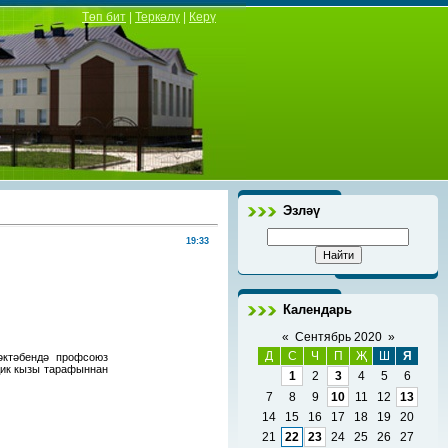
Төп бит
|
Теркәлү
|
Керү
Эзләү
19:33
Календарь
«
Сентябрь 2020
»
Д
С
Ч
П
Җ
Ш
Я
әктәбендә профсоюз
дик кызы тарафыннан
1
2
3
4
5
6
7
8
9
10
11
12
13
14
15
16
17
18
19
20
21
22
23
24
25
26
27