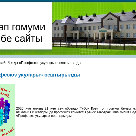
өп гомуми
әбе сайты
тәбебездә «Профсоюз укулары» оештырылды
офсоюз укулары» оештырылды
2020 нче елның 21 нче сентябрендә Түбән Көек төп гомуми белем м
атналыгы кысаларында профсоюз комитеты рәисе Мөбәрәкшина Лилия Ра
«Профсоюз укулары» оештырылды.