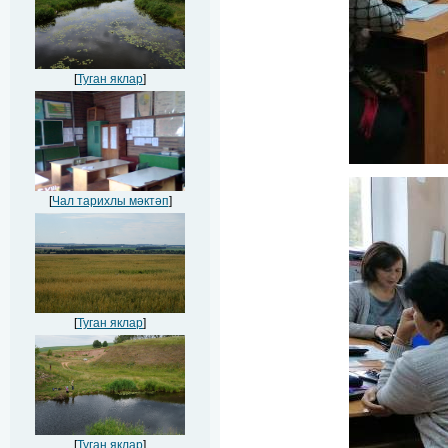
[
Туган яклар
]
[
Чал тарихлы мәктәп
]
[
Туган яклар
]
[
Туган яклар
]