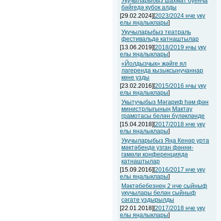
Укучыларыбыз шахмат буенча
бәйгедә кубок алды
[29.02.2024][
2023/2024 нче уку
елы яңалыклары
]
Укучыларыбыз театраль
фестивальдә катнаштылар
[13.06.2019][
2018/2019 нчы уку
елы яңалыклары
]
«Йолдызчык» җәйге ял
лагеренда кызыксынучаннар
көне узды
[23.02.2016][
2015/2016 нчы уку
елы яңалыклары
]
Укытучыбыз Мәгариф һәм фән
министрлыгының Мактау
грамотасы белән бүләкләнде
[15.04.2018][
2017/2018 нче уку
елы яңалыклары
]
Укучыларыбыз Яңа Кенәр урта
мәктәбендә узган фәнни-
гамәли конференциядә
катнаштылар
[15.09.2016][
2016/2017 нче уку
елы яңалыклары
]
Мәктәбебезнең 2 нче сыйныф
укучылары белән сыйныф
сәгате уздырылды
[22.01.2018][
2017/2018 нче уку
елы яңалыклары
]