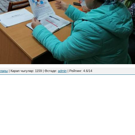
клары
|
Карап чыгулар
:
1159
|
Өстәде
:
admin
|
Рейтинг
:
4.6
/
14