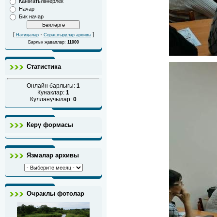
Канәгатьләнерлек
Начар
Бик начар
[
·
]
Нәтиҗәләр
Сораштырулар архивы
Барлык җаваплар:
11000
Статистика
Онлайн барлыгы:
1
Кунаклар:
1
Кулланучылар:
0
Керү формасы
Язмалар архивы
Очраклы фотолар