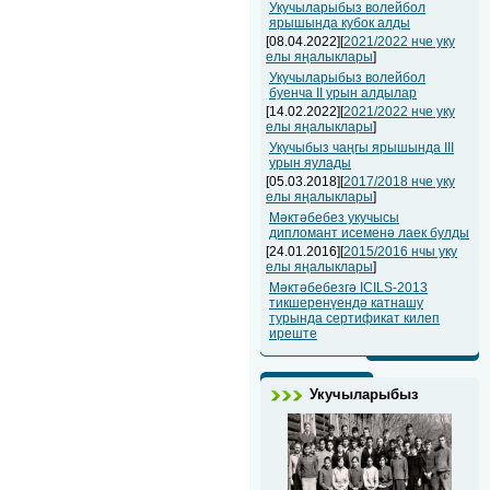
Укучыларыбыз волейбол
ярышында кубок алды
[08.04.2022][
2021/2022 нче уку
елы яңалыклары
]
Укучыларыбыз волейбол
буенча II урын алдылар
[14.02.2022][
2021/2022 нче уку
елы яңалыклары
]
Укучыбыз чаңгы ярышында III
урын яулады
[05.03.2018][
2017/2018 нче уку
елы яңалыклары
]
Мәктәбебез укучысы
дипломант исеменә лаек булды
[24.01.2016][
2015/2016 нчы уку
елы яңалыклары
]
Мәктәбебезгә ICILS-2013
тикшеренүендә катнашу
турында сертификат килеп
иреште
Укучыларыбыз