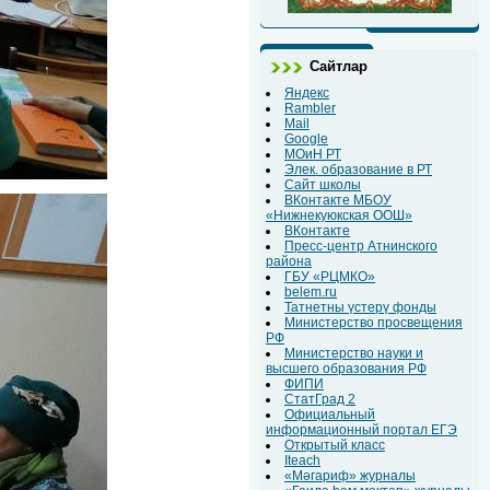
Сайтлар
Яндекс
Rambler
Mail
Google
МОиН РТ
Элек. образование в РТ
Сайт школы
ВКонтакте МБОУ
«Нижнекуюкская ООШ»
ВКонтакте
Пресс-центр Атнинского
района
ГБУ «РЦМКО»
belem.ru
Татнетны үстерү фонды
Министерство просвещения
РФ
Министерство науки и
высшего образования РФ
ФИПИ
СтатГрад 2
Официальный
информационный портал ЕГЭ
Открытый класс
Iteach
«Мәгариф» журналы