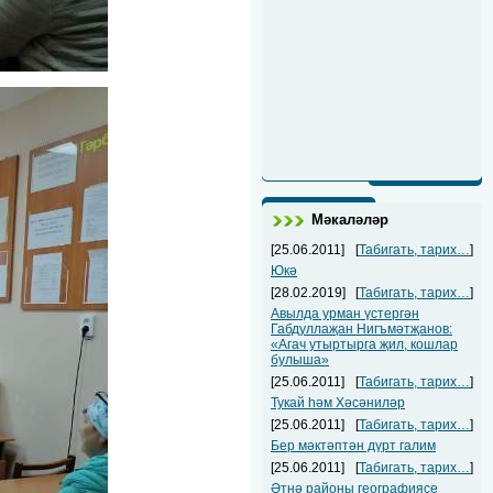
Мәкаләләр
[25.06.2011]
[
Табигать, тарих…
]
Юкә
[28.02.2019]
[
Табигать, тарих…
]
Авылда урман үстергән
Габдуллаҗан Нигъмәтҗанов:
«Агач утыртырга җил, кошлар
булыша»
[25.06.2011]
[
Табигать, тарих…
]
Тукай һәм Хәсәниләр
[25.06.2011]
[
Табигать, тарих…
]
Бер мәктәптән дүрт галим
[25.06.2011]
[
Табигать, тарих…
]
Әтнә районы географиясе