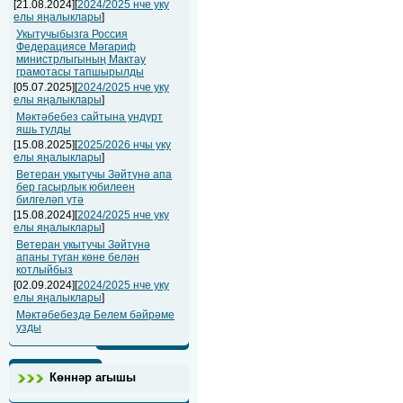
[21.08.2024][
2024/2025 нче уку
елы яңалыклары
]
Укытучыбызга Россия
Федерациясе Мәгариф
министрлыгының Мактау
грамотасы тапшырылды
[05.07.2025][
2024/2025 нче уку
елы яңалыклары
]
Мәктәбебез сайтына ундүрт
яшь тулды
[15.08.2025][
2025/2026 нчы уку
елы яңалыклары
]
Ветеран укытучы Зәйтүнә апа
бер гасырлык юбилеен
билгеләп үтә
[15.08.2024][
2024/2025 нче уку
елы яңалыклары
]
Ветеран укытучы Зәйтүнә
апаны туган көне белән
котлыйбыз
[02.09.2024][
2024/2025 нче уку
елы яңалыклары
]
Мәктәбебездә Белем бәйрәме
узды
Көннәр агышы