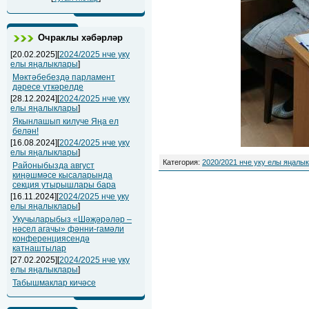
Очраклы хәбәрләр
[20.02.2025][
2024/2025 нче уку
елы яңалыклары
]
Мәктәбебездә парламент
дәресе үткәрелде
[28.12.2024][
2024/2025 нче уку
елы яңалыклары
]
Якынлашып килүче Яңа ел
белән!
[16.08.2024][
2024/2025 нче уку
елы яңалыклары
]
Категория
:
2020/2021 нче уку елы яңалы
Районыбызда август
киңәшмәсе кысаларында
секция утырышлары бара
[16.11.2024][
2024/2025 нче уку
елы яңалыклары
]
Укучыларыбыз «Шәҗәрәләр –
нәсел агачы» фәнни-гамәли
конференциясендә
катнаштылар
[27.02.2025][
2024/2025 нче уку
елы яңалыклары
]
Табышмаклар кичәсе