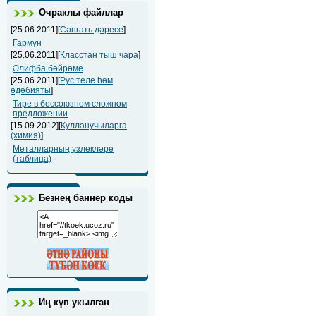
Очраклы файллар
[25.06.2011][
Сәнгать дәресе
]
Гармун
[25.06.2011][
Класстан тыш чара
]
Әлифба бәйрәме
[25.06.2011][
Рус теле һәм
әдәбияты
]
Тире в бессоюзном сложном
предложении
[15.09.2012][
Кулланучыларга
(химия)
]
Металларның үзлекләре
(таблица)
Безнең баннер коды
Иң күп укылган