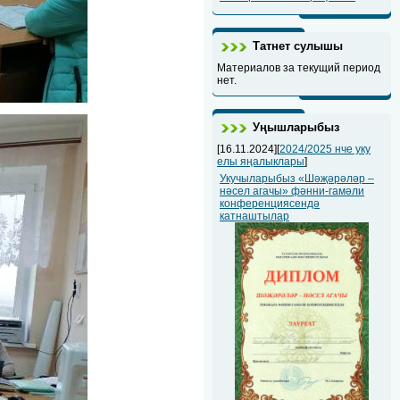
Татнет сулышы
Материалов за текущий период
нет.
Уңышларыбыз
[16.11.2024][
2024/2025 нче уку
елы яңалыклары
]
Укучыларыбыз «Шәҗәрәләр –
нәсел агачы» фәнни-гамәли
конференциясендә
катнаштылар