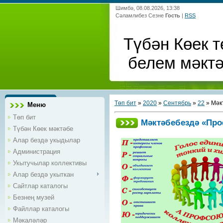
Шимбә, 08.08.2026, 13:38
Сәламлибез Сезне
Гость
|
RSS
Түбән Көек т
белем мәкт
Төп бит
»
2020
»
Сентябрь
»
22
» Мәк
Меню
Төп бит
Мәктәбебездә «Пр
Түбән Көек мәктәбе
Алар бездә укыдылар
Администрация
Укытучылар коллективы
Алар бездә укыткан
Сайтлар каталогы
Безнең музей
Файллар каталогы
Мәкаләләр