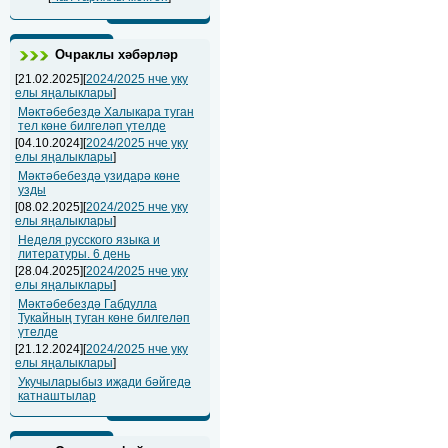
Очраклы хәбәрләр
[21.02.2025][
2024/2025 нче уку
елы яңалыклары
]
Мәктәбебездә Халыкара туган
тел көне билгеләп үтелде
[04.10.2024][
2024/2025 нче уку
елы яңалыклары
]
Мәктәбебездә үзидарә көне
узды
[08.02.2025][
2024/2025 нче уку
елы яңалыклары
]
Неделя русского языка и
литературы. 6 день
[28.04.2025][
2024/2025 нче уку
елы яңалыклары
]
Мәктәбебездә Габдулла
Тукайның туган көне билгеләп
үтелде
[21.12.2024][
2024/2025 нче уку
елы яңалыклары
]
Укучыларыбыз иҗади бәйгедә
катнаштылар