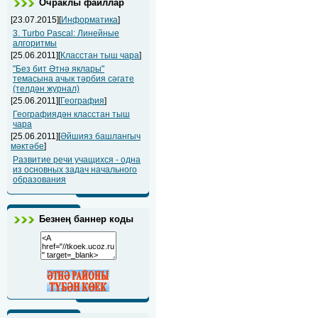
Очраклы файллар
[23.07.2015][
Информатика
]
3. Turbo Pascal: Линейные
алгоритмы
[25.06.2011][
Класстан тыш чара
]
"Без бит Әтнә яклары"
темасына ачык тәрбия сәгате
(телдән журнал)
[25.06.2011][
География
]
Географиядән класстан тыш
чара
[25.06.2011][
Әйшияз башлангыч
мәктәбе
]
Развитие речи учащихся - одна
из основных задач начального
образования
Безнең баннер коды