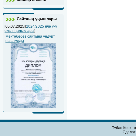
Сайтның уңышлары
[05.07.2025][
2024/2025 нче уку
елы яңалыклары
]
Мәктәбебез сайтына ундүрт
яшь тулды
Түбән Көек т
Сдела