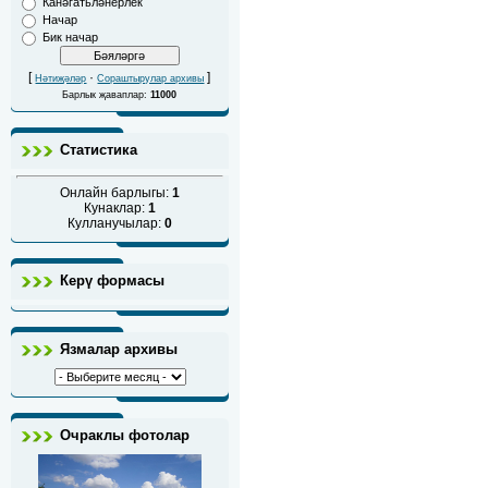
Канәгатьләнерлек
Начар
Бик начар
[
·
]
Нәтиҗәләр
Сораштырулар архивы
Барлык җаваплар:
11000
Статистика
Онлайн барлыгы:
1
Кунаклар:
1
Кулланучылар:
0
Керү формасы
Язмалар архивы
Очраклы фотолар