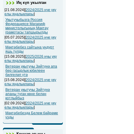
Иң күп укылган
[21.08.2024][
2024/2025 нче уку
елы яңалыклары
]
Укытучыбызга Россия
Федерациясе Мәгариф
министрлыгының Мактау
грамотасы тапшырылды
[05.07.2025][
2024/2025 нче уку
елы яңалыклары
]
Мәктәбебез сайтына ундүрт
яшь тулды
[15.08.2025][
2025/2026 нчы уку
елы яңалыклары
]
Ветеран укытучы Зәйтүнә апа
бер гасырлык юбилеен
билгеләп үтә
[15.08.2024][
2024/2025 нче уку
елы яңалыклары
]
Ветеран укытучы Зәйтүнә
апаны туган көне белән
котлыйбыз
[02.09.2024][
2024/2025 нче уку
елы яңалыклары
]
Мәктәбебездә Белем бәйрәме
узды
Көннәр агышы