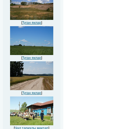
[
Туган яклар
]
[
Туган яклар
]
[
Туган яклар
]
[
Чал тарихлы мәктәп
]