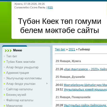
Җомга, 07.08.2026, 09:26
Сәламлибез Сезне
Гость
|
RSS
Түбән Көек төп гомуми
белем мәктәбе сайты
Төп бит
»
2021
»
Гыйнвар
Меню
Төп бит
29 Января, Җомга
Түбән Көек мәктәбе
Алар бездә укыдылар
21:26
«Кар фантазиясе – 2020» бәйг
Администрация
25 Января, Дүшәмбе
Укытучылар коллективы
Алар бездә укыткан
20:01
Мәктәбебездә Шиһабетдин Мәр
Сайтлар каталогы
19:51
Укучыларыбыз хоккей ярышынд
Безнең музей
21 Января, Пәнҗешәмбе
Файллар каталогы
20:28
Укытучыбыз район бәйгесендә
Мәкаләләр