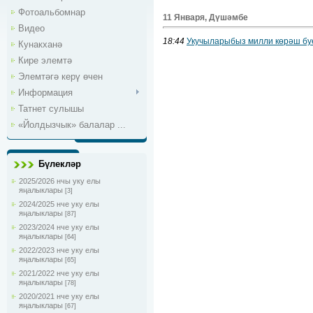
Фотоальбомнар
11 Января, Дүшәмбе
Видео
18:44
Укучыларыбыз милли көрәш бу
Кунакханә
Кире элемтә
Элемтәгә керү өчен
Информация
Татнет сулышы
«Йолдызчык» балалар ...
Бүлекләр
2025/2026 нчы уку елы
яңалыклары
[3]
2024/2025 нче уку елы
яңалыклары
[87]
2023/2024 нче уку елы
яңалыклары
[64]
2022/2023 нче уку елы
яңалыклары
[65]
2021/2022 нче уку елы
яңалыклары
[78]
2020/2021 нче уку елы
яңалыклары
[67]