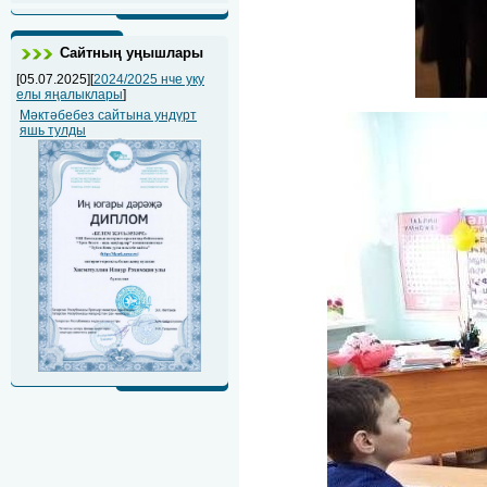
Сайтның уңышлары
[05.07.2025][
2024/2025 нче уку
елы яңалыклары
]
Мәктәбебез сайтына ундүрт
яшь тулды