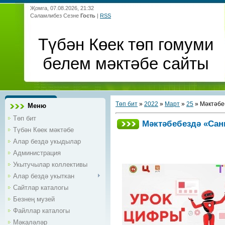
Җомга, 07.08.2026, 21:32
Сәламлибез Сезне
Гость
|
RSS
Түбән Көек төп гомуми
белем мәктәбе сайты
Төп бит
»
2022
»
Март
»
25
» Мәктәбе
Меню
Төп бит
Мәктәбебездә «Санн
Түбән Көек мәктәбе
Алар бездә укыдылар
Администрация
Укытучылар коллективы
Алар бездә укыткан
Сайтлар каталогы
Безнең музей
Файллар каталогы
Мәкаләләр