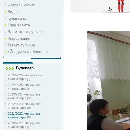
Фотоальбомнар
Видео
Кунакханә
Кире элемтә
Элемтәгә керү өчен
Информация
Татнет сулышы
«Йолдызчык» балалар ...
Бүлекләр
2025/2026 нчы уку елы
яңалыклары
[3]
2024/2025 нче уку елы
яңалыклары
[87]
2023/2024 нче уку елы
яңалыклары
[64]
2022/2023 нче уку елы
яңалыклары
[65]
2021/2022 нче уку елы
яңалыклары
[78]
2020/2021 нче уку елы
яңалыклары
[67]