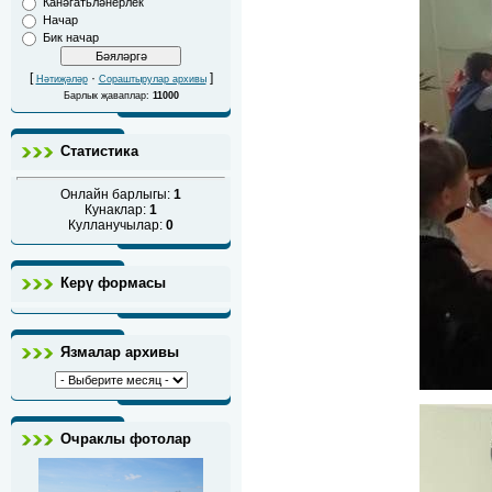
Канәгатьләнерлек
Начар
Бик начар
[
·
]
Нәтиҗәләр
Сораштырулар архивы
Барлык җаваплар:
11000
Статистика
Онлайн барлыгы:
1
Кунаклар:
1
Кулланучылар:
0
Керү формасы
Язмалар архивы
Очраклы фотолар