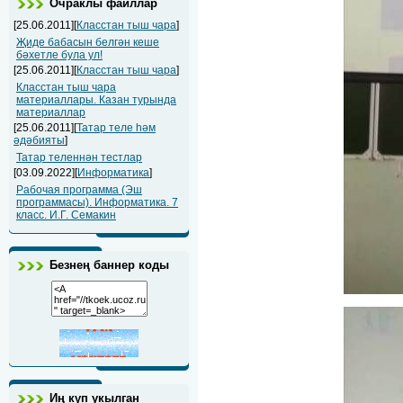
Очраклы файллар
[25.06.2011][
Класстан тыш чара
]
Җиде бабасын белгән кеше
бәхетле була ул!
[25.06.2011][
Класстан тыш чара
]
Класстан тыш чара
материаллары. Казан турында
материаллар
[25.06.2011][
Татар теле һәм
әдәбияты
]
Татар теленнән тестлар
[03.09.2022][
Информатика
]
Рабочая программа (Эш
программасы). Информатика. 7
класс. И.Г. Семакин
Безнең баннер коды
Иң күп укылган