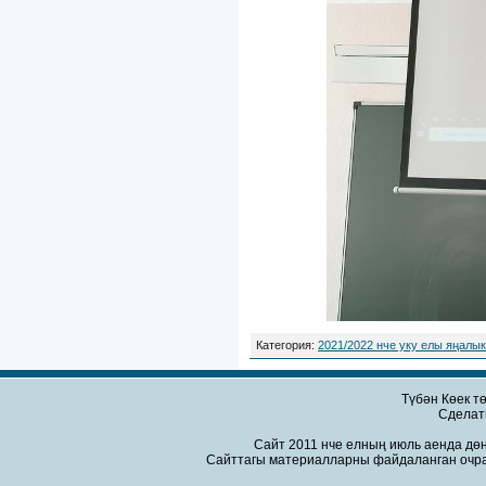
Категория
:
2021/2022 нче уку елы яңалы
Түбән Көек т
Сдела
Сайт 2011 нче елның июль аенда дөн
Сайттагы материалларны файдаланган очра