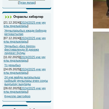
[
Туган яклар
]
Очраклы хәбәрләр
[21.12.2024][
2024/2025 нче уку
елы яңалыклары
]
Укучыларыбыз иҗади бәйгедә
катнаштылар
[07.12.2024][
2024/2025 нче уку
елы яңалыклары
]
Укучыбыз «Без бергә»
фестивалендә III дәрәҗә
лауреат булды
[11.02.2025][
2024/2025 нче уку
елы яңалыклары
]
Үз уеныбыз
[24.05.2025][
2024/2025 нче уку
елы яңалыклары
]
24 нче майда чыгарылыш
сыйныф укучылары өчен соңгы
кыңгырау чыңлады
[26.02.2025][
2024/2025 нче уку
елы яңалыклары
]
Күңелле светофор