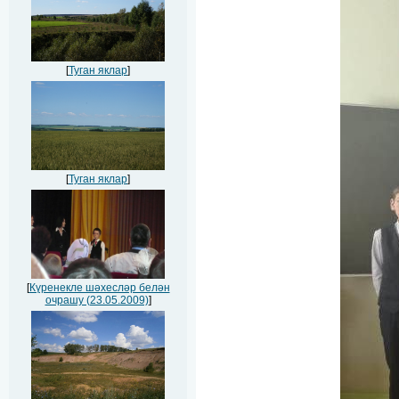
[
Туган яклар
]
[
Туган яклар
]
[
Күренекле шәхесләр белән
очрашу (23.05.2009)
]