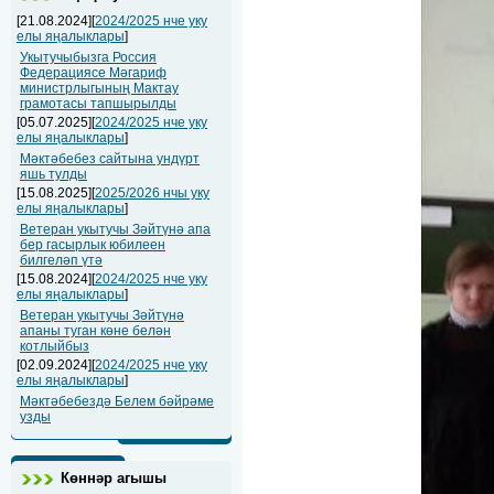
[21.08.2024][
2024/2025 нче уку
елы яңалыклары
]
Укытучыбызга Россия
Федерациясе Мәгариф
министрлыгының Мактау
грамотасы тапшырылды
[05.07.2025][
2024/2025 нче уку
елы яңалыклары
]
Мәктәбебез сайтына ундүрт
яшь тулды
[15.08.2025][
2025/2026 нчы уку
елы яңалыклары
]
Ветеран укытучы Зәйтүнә апа
бер гасырлык юбилеен
билгеләп үтә
[15.08.2024][
2024/2025 нче уку
елы яңалыклары
]
Ветеран укытучы Зәйтүнә
апаны туган көне белән
котлыйбыз
[02.09.2024][
2024/2025 нче уку
елы яңалыклары
]
Мәктәбебездә Белем бәйрәме
узды
Көннәр агышы