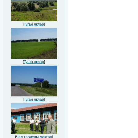
[
Туган яклар
]
[
Туган яклар
]
[
Туган яклар
]
[
Чал тарихлы мәктәп
]