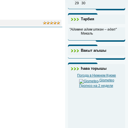
29
30
Тәрбия
"Адәмне адәм иткән – әдәп"
Мәкаль
Вакыт агышы
Һава торышы
Погода в Нижнем Куюке
Gismeteo
Прогноз на 2 недели