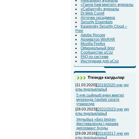
«Мәгариф» журналы
«Гаилә һәм мәктәп» журналы
«Сабантуй» журналы
Dr.Web CureIt
Аптечка сисадмина
Security Essentials
Kaspersky Security Cloud –
Free
Adobe Россия
Архиватор WinRAR
Mozilla Firefox
Официальный блог
Сообщество uCoz
FAQ по системе
Инструкции для uCoz
Үткәндә калдылар
[11.03.2020][
2019/2020 нче уку
елы яңалыклары
]
5 нче сыйныф өчен мәктәп
музеенда тәрбия сәгате
үткәрелде
[28.03.2023][
2022/2023 нче уку
елы яңалыклары
]
Укучыбыз «Без бергә»
фестивалендә I дәрәҗә
дипломант булды
[29.09.2016][
2016/2017 нче уку
елы яңалыклары
]