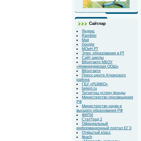
Сайтлар
Яндекс
Rambler
Mail
Google
МОиН РТ
Элек. образование в РТ
Сайт школы
ВКонтакте МБОУ
«Нижнекуюкская ООШ»
ВКонтакте
Пресс-центр Атнинского
района
ГБУ «РЦМКО»
belem.ru
Татнетны үстерү фонды
Министерство просвещения
РФ
Министерство науки и
высшего образования РФ
ФИПИ
СтатГрад 2
Официальный
информационный портал ЕГЭ
Открытый класс
Iteach