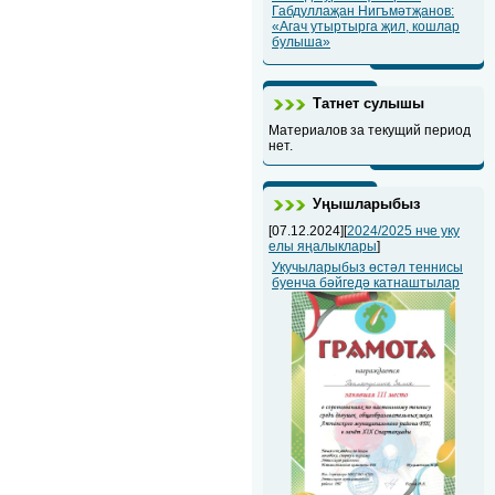
Габдуллаҗан Нигъмәтҗанов:
«Агач утыртырга җил, кошлар
булыша»
Татнет сулышы
Материалов за текущий период
нет.
Уңышларыбыз
[07.12.2024][
2024/2025 нче уку
елы яңалыклары
]
Укучыларыбыз өстәл теннисы
буенча бәйгедә катнаштылар