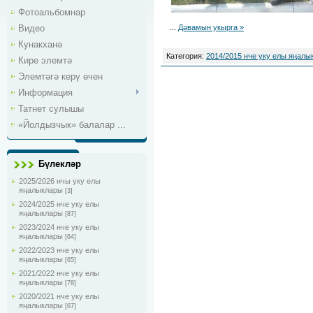
Фотоальбомнар
Видео
...
Дәвамын укырга »
Кунакханә
Категория:
2014/2015 нче уку елы яңалы
Кире элемтә
Элемтәгә керү өчен
Информация
Татнет сулышы
«Йолдызчык» балалар ...
Бүлекләр
2025/2026 нчы уку елы
яңалыклары
[3]
2024/2025 нче уку елы
яңалыклары
[87]
2023/2024 нче уку елы
яңалыклары
[64]
2022/2023 нче уку елы
яңалыклары
[65]
2021/2022 нче уку елы
яңалыклары
[78]
2020/2021 нче уку елы
яңалыклары
[67]