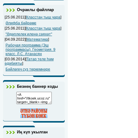
Очраклы файллар
[25.06.2011][
Класстан тыш чара
]
Әлифба бәйрәме
[25.06.2011][
Класстан тыш чара
]
"Әдәплелек иленә сәяхәт"
[04.09.2022][
Математика
]
Рабочая программа (Эш
программасы). Геометрия. 9
класс. Л.С. Атанасян
[03.06.2014][
Татар теле һәм
әдәбияты
]
Бәйләгеч сүз төркемнәре
Безнең баннер коды
Иң күп укылган