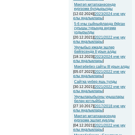
Мәктәп китапханәсендә
күргәзмә булдырылды
[12.02.2024][
2023/2024 нче уку
елы яңалыклары
]
5-6 нчы сыйныфларда Әфган
сугышы турында әңгәмә
уздырылды
[20.12.2021][
2021/2022 нче уку
елы яңалыклары
]
Укучыбыз иҗади эшләр
бәйгесендә II урын алды
[18.12.2023][
2023/2024 нче уку
елы яңалыклары
]
Мәктәбебез сайты III урын алды
[05.07.2022][
2021/2022 нче уку
елы яңалыклары
]
Сайтка унбер яшь тулды
[30.12.2021][
2021/2022 нче уку
елы яңалыклары
]
Укучыларыбызны уңышлары
белән котлыйбыз
[27.10.2017][
2017/2018 нче уку
елы яңалыклары
]
Мәктәп китапханәсендә
күргәзмә эшләп куелды
[04.12.2021][
2021/2022 нче уку
елы яңалыклары
]