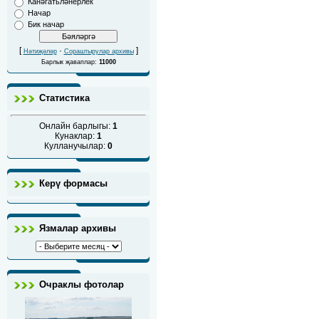
Канәгатьләнерлек
Начар
Бик начар
[
·
]
Нәтиҗәләр
Сораштырулар архивы
Барлык җаваплар:
11000
Статистика
Онлайн барлыгы:
1
Кунаклар:
1
Кулланучылар:
0
Керү формасы
Язмалар архивы
Очраклы фотолар