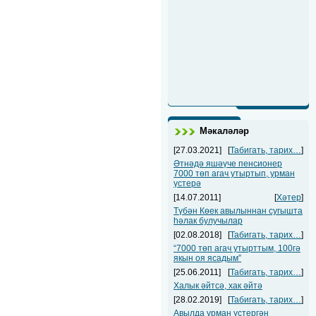
Мәкаләләр
[27.03.2021]
[
Табигать, тарих…
]
Әтнәдә яшәүче пенсионер
7000 төп агач утыртып, урман
үстерә
[14.07.2011]
[
Хәтер
]
Түбән Көек авылыннан сугышта
һәлак булучылар
[02.08.2018]
[
Табигать, тарих…
]
“7000 төп агач утырттым, 100гә
якын оя ясадым”
[25.06.2011]
[
Табигать, тарих…
]
Халык әйтсә, хак әйтә
[28.02.2019]
[
Табигать, тарих…
]
Авылда урман үстергән