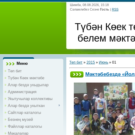
Шимбә, 08.08.2026, 15:18
Сәламлибез Сезне
Гость
|
RSS
Түбән Көек т
белем мәкт
Төп бит
»
2015
»
Июнь
»
01
Меню
Төп бит
Мәктәбебездә «Йол
Түбән Көек мәктәбе
Алар бездә укыдылар
Администрация
Укытучылар коллективы
Алар бездә укыткан
Сайтлар каталогы
Безнең музей
Файллар каталогы
Мәкаләләр