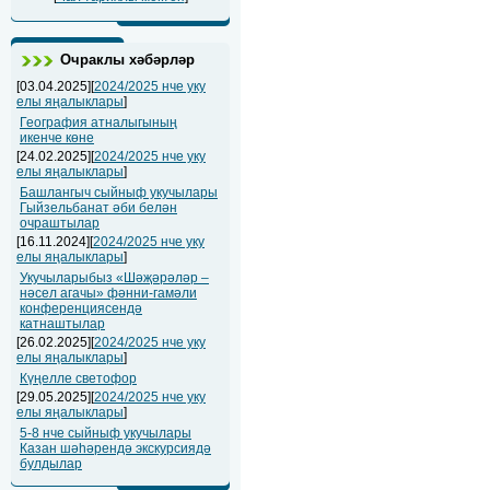
Очраклы хәбәрләр
[03.04.2025][
2024/2025 нче уку
елы яңалыклары
]
География атналыгының
икенче көне
[24.02.2025][
2024/2025 нче уку
елы яңалыклары
]
Башлангыч сыйныф укучылары
Гыйзельбанат әби белән
очраштылар
[16.11.2024][
2024/2025 нче уку
елы яңалыклары
]
Укучыларыбыз «Шәҗәрәләр –
нәсел агачы» фәнни-гамәли
конференциясендә
катнаштылар
[26.02.2025][
2024/2025 нче уку
елы яңалыклары
]
Күңелле светофор
[29.05.2025][
2024/2025 нче уку
елы яңалыклары
]
5-8 нче сыйныф укучылары
Казан шәһәрендә экскурсиядә
булдылар