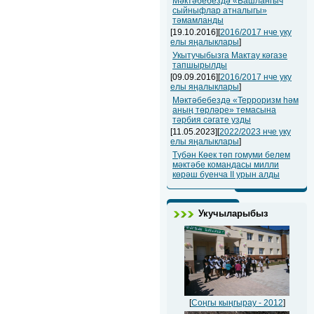
Мәктәбебездә «Башлангыч
сыйныфлар атналыгы»
тәмамланды
[19.10.2016][
2016/2017 нче уку
елы яңалыклары
]
Укытучыбызга Мактау кәгазе
тапшырылды
[09.09.2016][
2016/2017 нче уку
елы яңалыклары
]
Мәктәбебездә «Терроризм һәм
аның төрләре» темасына
тәрбия сәгате узды
[11.05.2023][
2022/2023 нче уку
елы яңалыклары
]
Түбән Көек төп гомуми белем
мәктәбе командасы милли
көрәш буенча II урын алды
Укучыларыбыз
[
Соңгы кыңгырау - 2012
]