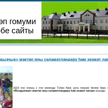
өп гомуми
әбе сайты
дызчык» мәктәп яны сәламәтләндерү һәм хезмәт л
2015 нче елның 1 нче июнендә Түбән Көек урта гомуми белем бирү 
«Йолдызчык» мәктәп яны сәламәтләндерү һәм хезмәт лагере
ачылды.