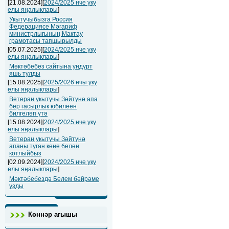
[21.08.2024][
2024/2025 нче уку
елы яңалыклары
]
Укытучыбызга Россия
Федерациясе Мәгариф
министрлыгының Мактау
грамотасы тапшырылды
[05.07.2025][
2024/2025 нче уку
елы яңалыклары
]
Мәктәбебез сайтына ундүрт
яшь тулды
[15.08.2025][
2025/2026 нчы уку
елы яңалыклары
]
Ветеран укытучы Зәйтүнә апа
бер гасырлык юбилеен
билгеләп үтә
[15.08.2024][
2024/2025 нче уку
елы яңалыклары
]
Ветеран укытучы Зәйтүнә
апаны туган көне белән
котлыйбыз
[02.09.2024][
2024/2025 нче уку
елы яңалыклары
]
Мәктәбебездә Белем бәйрәме
узды
Көннәр агышы