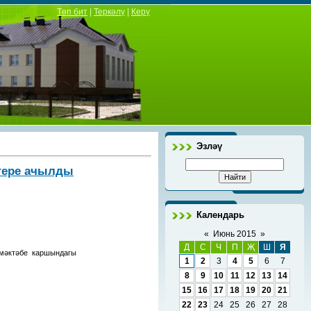
Төп бит
|
Теркәлү
|
Керү
Эзләү
агере ачылды
Календарь
«
Июнь 2015
»
Д
С
Ч
П
Җ
Ш
Я
мәктәбе каршындагы
1
2
3
4
5
6
7
8
9
10
11
12
13
14
15
16
17
18
19
20
21
22
23
24
25
26
27
28