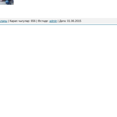
клары
| Карап чыгулар: 656 | Өстәде:
admin
| Дата:
01.06.2015