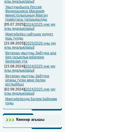
елы яңалыклары
]
Укытучыбызга Россия
Федерациясе Мәгариф
министрлыгының Мактау
грамотасы тапшырылды
[05.07.2025][
2024/2025 нче уку
елы яңалыклары
]
Мәктәбебез сайтына ундүрт
яшь тулды
[15.08.2025][
2025/2026 нчы уку
елы яңалыклары
]
Ветеран укытучы Зәйтүнә апа
бер гасырлык юбилеен
билгеләп үтә
[15.08.2024][
2024/2025 нче уку
елы яңалыклары
]
Ветеран укытучы Зәйтүнә
апаны туган көне белән
котлыйбыз
[02.09.2024][
2024/2025 нче уку
елы яңалыклары
]
Мәктәбебездә Белем бәйрәме
узды
Көннәр агышы