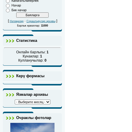
Канәгатьләнерлек
Начар
Бик начар
[
·
]
Нәтиҗәләр
Сораштырулар архивы
Барлык җаваплар:
11000
Статистика
Онлайн барлыгы:
1
Кунаклар:
1
Кулланучылар:
0
Керү формасы
Язмалар архивы
Очраклы фотолар