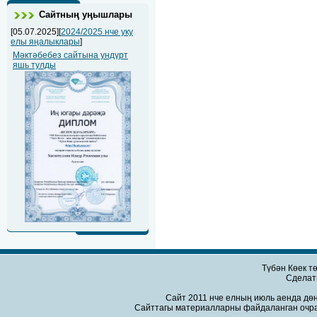
Сайтның уңышлары
[05.07.2025][
2024/2025 нче уку
елы яңалыклары
]
Мәктәбебез сайтына ундүрт
яшь тулды
Түбән Көек т
Сдела
Сайт 2011 нче елның июль аенда дөн
Сайттагы материалларны файдаланган очра