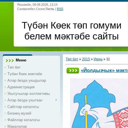
Якшәмбе, 09.08.2026, 13:14
Сәламлибез Сезне
Гость
|
RSS
Түбән Көек төп гомуми
белем мәктәбе сайты
Төп бит
»
2015
»
Июнь
»
11
Меню
Төп бит
«Йолдызчык» мәктә
Түбән Көек мәктәбе
Алар бездә укыдылар
Администрация
Укытучылар коллективы
Алар бездә укыткан
Сайтлар каталогы
Безнең музей
Файллар каталогы
Мәкаләләр