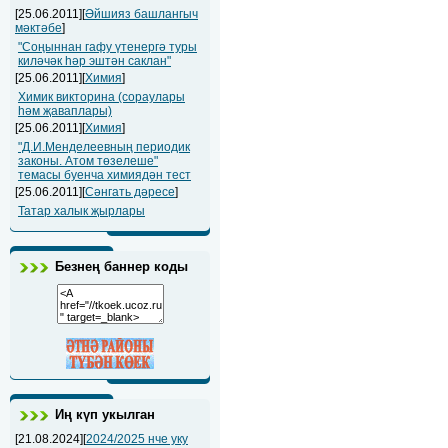
[25.06.2011][
Әйшияз башлангыч
мәктәбе
]
"Соңыннан гафу үтенергә туры
киләчәк һәр эштән саклан"
[25.06.2011][
Химия
]
Химик викторина (сораулары
һәм җаваплары)
[25.06.2011][
Химия
]
"Д.И.Менделеевның периодик
законы. Атом төзелеше"
темасы буенча химиядән тест
[25.06.2011][
Сәнгать дәресе
]
Татар халык җырлары
Безнең баннер коды
Иң күп укылган
[21.08.2024][
2024/2025 нче уку