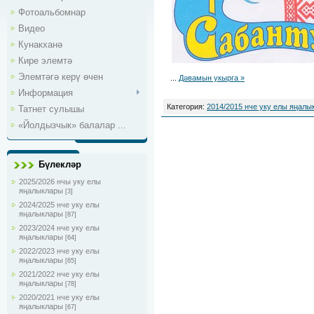
Фотоальбомнар
Видео
Кунакханә
Кире элемтә
Элемтәгә керү өчен
...
Дәвамын укырга »
Информация
Категория:
2014/2015 нче уку елы яңалы
Татнет сулышы
«Йолдызчык» балалар ...
Бүлекләр
2025/2026 нчы уку елы
яңалыклары
[3]
2024/2025 нче уку елы
яңалыклары
[87]
2023/2024 нче уку елы
яңалыклары
[64]
2022/2023 нче уку елы
яңалыклары
[65]
2021/2022 нче уку елы
яңалыклары
[78]
2020/2021 нче уку елы
яңалыклары
[67]