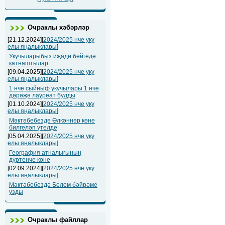
Очраклы хәбәрләр
[21.12.2024][
2024/2025 нче уку
елы яңалыклары
]
Укучыларыбыз иҗади бәйгедә
катнаштылар
[09.04.2025][
2024/2025 нче уку
елы яңалыклары
]
1 нче сыйныф укучылары 1 нче
дәрәҗә лауреат булды
[01.10.2024][
2024/2025 нче уку
елы яңалыклары
]
Мәктәбебездә Өлкәннәр көне
билгеләп үтелде
[05.04.2025][
2024/2025 нче уку
елы яңалыклары
]
География атналыгының
дүртенче көне
[02.09.2024][
2024/2025 нче уку
елы яңалыклары
]
Мәктәбебездә Белем бәйрәме
узды
Очраклы файллар