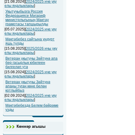
[21.08.2024][
2024/2025 нче уку
елы яңалыклары
]
Укытучыбызга Россия
Федерациясе Мәгариф
министрлыгының Мактау
грамотасы тапшырылды
[05.07.2025][
2024/2025 нче уку
елы яңалыклары
]
Мәктәбебез сайтына ундүрт
яшь тулды
[15.08.2025][
2025/2026 нчы уку
елы яңалыклары
]
Ветеран укытучы Зәйтүнә апа
бер гасырлык юбилеен
билгеләп үтә
[15.08.2024][
2024/2025 нче уку
елы яңалыклары
]
Ветеран укытучы Зәйтүнә
апаны туган көне белән
котлыйбыз
[02.09.2024][
2024/2025 нче уку
елы яңалыклары
]
Мәктәбебездә Белем бәйрәме
узды
Көннәр агышы