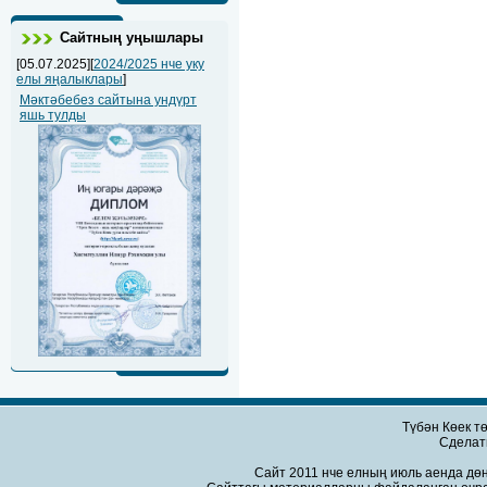
Сайтның уңышлары
[05.07.2025][
2024/2025 нче уку
елы яңалыклары
]
Мәктәбебез сайтына ундүрт
яшь тулды
Түбән Көек т
Сдела
Сайт 2011 нче елның июль аенда дөн