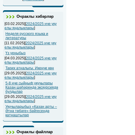
Очраклы хәбәрләр
[03.02.2025][
2024/2025 нче уку
елы яңалыклары
]
Неделя русского языка и
литературы
[11.02.2025][
2024/2025 нче уку
елы яңалыклары
]
Үз уеныбыз
[04.03.2025][
2024/2025 нче уку
елы яңалыклары
]
Тарих атналыгы. Икенче көн
[29.05.2025][
2024/2025 нче уку
елы яңалыклары
]
5-8 нче сыйныф укучылары
Казан шәһәрендә экскурсиядә
булдылар
[29.05.2025][
2024/2025 нче уку
елы яңалыклары
]
Укучыларыбыз «Казан арты –
Әтнә төбәге» бәйгесендә
катнаштылар
Очраклы файллар