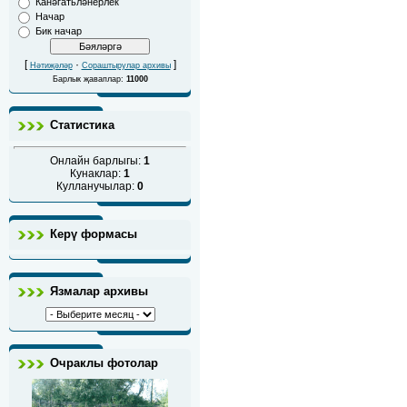
Канәгатьләнерлек
Начар
Бик начар
[
·
]
Нәтиҗәләр
Сораштырулар архивы
Барлык җаваплар:
11000
Статистика
Онлайн барлыгы:
1
Кунаклар:
1
Кулланучылар:
0
Керү формасы
Язмалар архивы
Очраклы фотолар