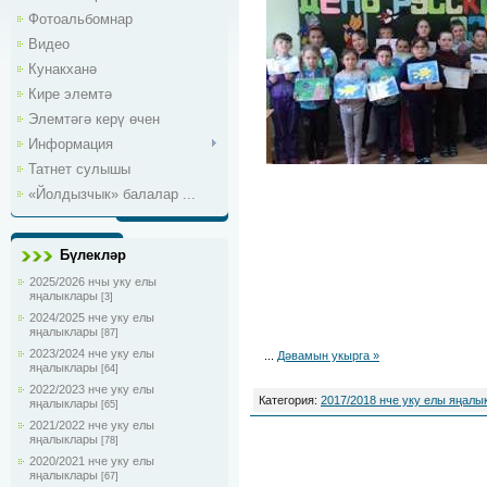
Фотоальбомнар
Видео
Кунакханә
Кире элемтә
Элемтәгә керү өчен
Информация
Татнет сулышы
«Йолдызчык» балалар ...
Бүлекләр
2025/2026 нчы уку елы
яңалыклары
[3]
2024/2025 нче уку елы
яңалыклары
[87]
2023/2024 нче уку елы
...
Дәвамын укырга »
яңалыклары
[64]
2022/2023 нче уку елы
Категория:
2017/2018 нче уку елы яңалы
яңалыклары
[65]
2021/2022 нче уку елы
яңалыклары
[78]
2020/2021 нче уку елы
яңалыклары
[67]