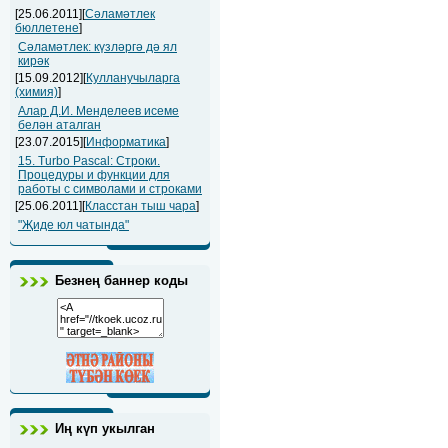
[25.06.2011][
Сәламәтлек
бюллетене
]
Сәламәтлек: күзләргә дә ял
кирәк
[15.09.2012][
Кулланучыларга
(химия)
]
Алар Д.И. Менделеев исеме
белән аталган
[23.07.2015][
Информатика
]
15. Turbo Pascal: Строки.
Процедуры и функции для
работы с символами и строками
[25.06.2011][
Класстан тыш чара
]
"Җиде юл чатында"
Безнең баннер коды
Иң күп укылган