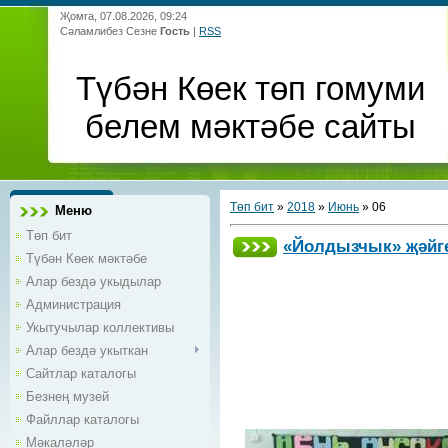
Җомга, 07.08.2026, 09:24
Сәламлибез Сезне
Гость
|
RSS
Түбән Көек төп гомуми
белем мәктәбе сайты
Төп бит
»
2018
»
Июнь
»
06
Меню
Төп бит
«Йолдызчык» җәйге
Түбән Көек мәктәбе
Алар бездә укыдылар
Администрация
Укытучылар коллективы
Алар бездә укыткан
Сайтлар каталогы
Безнең музей
Файллар каталогы
Мәкаләләр