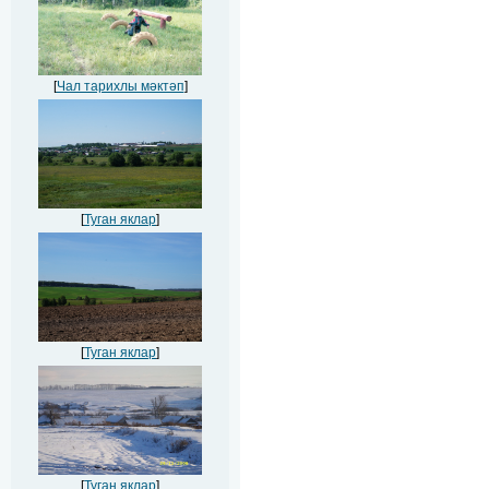
[
Чал тарихлы мәктәп
]
[
Туган яклар
]
[
Туган яклар
]
[
Туган яклар
]