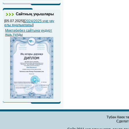
Сайтның уңышлары
[05.07.2025][
2024/2025 нче уку
елы яңалыклары
]
Мәктәбебез сайтына ундүрт
яшь тулды
Түбән Көек т
Сдела