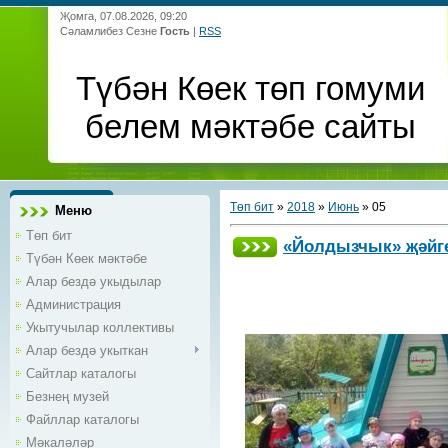
Җомга, 07.08.2026, 09:20
Сәламлибез Сезне
Гость
|
RSS
Түбән Көек төп гомуми
белем мәктәбе сайты
Төп бит
»
2018
»
Июнь
»
05
Меню
Төп бит
«Йолдызчык» җәйге
Түбән Көек мәктәбе
Алар бездә укыдылар
Администрация
Укытучылар коллективы
Алар бездә укыткан
Сайтлар каталогы
Безнең музей
Файллар каталогы
Мәкаләләр