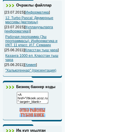
Очраклы файллар
[23.07.2015][
Информатика
]
12. Turbo Pascal: Двумерные
массивы (матрицы)
[23.07.2015][
Кулланучыларга
(информатика)
]
Рабочая программа (Эш
программасы). Информатика и
ИКТ. 11 класс. И.Г. Семакин
[25.06.2011][
Класстан тыш чара
]
Казанга 1000 ел. Класстан тыш
чара
[25.06.2011][
Химия
]
"Халькогеннар" (презентация)
Безнең баннер коды
Иң күп укылган