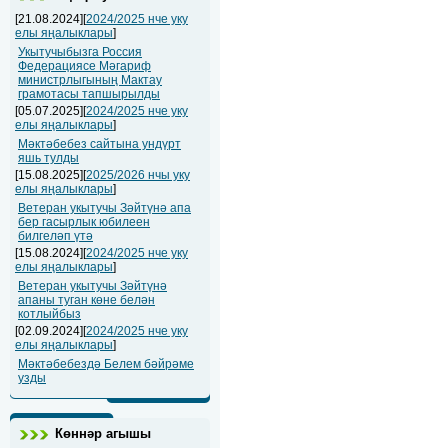
[21.08.2024][
2024/2025 нче уку
елы яңалыклары
]
Укытучыбызга Россия
Федерациясе Мәгариф
министрлыгының Мактау
грамотасы тапшырылды
[05.07.2025][
2024/2025 нче уку
елы яңалыклары
]
Мәктәбебез сайтына ундүрт
яшь тулды
[15.08.2025][
2025/2026 нчы уку
елы яңалыклары
]
Ветеран укытучы Зәйтүнә апа
бер гасырлык юбилеен
билгеләп үтә
[15.08.2024][
2024/2025 нче уку
елы яңалыклары
]
Ветеран укытучы Зәйтүнә
апаны туган көне белән
котлыйбыз
[02.09.2024][
2024/2025 нче уку
елы яңалыклары
]
Мәктәбебездә Белем бәйрәме
узды
Көннәр агышы