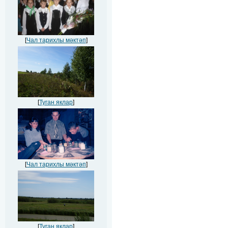
[
Чал тарихлы мәктәп
]
[
Туган яклар
]
[
Чал тарихлы мәктәп
]
[
Туган яклар
]