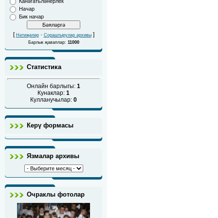
Канәгатьләнерлек
Начар
Бик начар
[
·
]
Нәтиҗәләр
Сораштырулар архивы
Барлык җаваплар:
11000
Статистика
Онлайн барлыгы:
1
Кунаклар:
1
Кулланучылар:
0
Керү формасы
Язмалар архивы
Очраклы фотолар