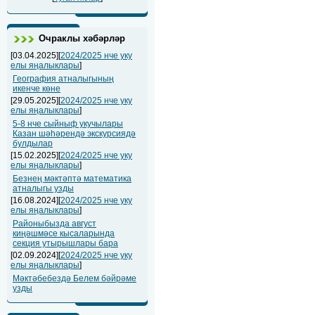
Очраклы хәбәрләр
[03.04.2025][
2024/2025 нче уку
елы яңалыклары
]
География атналыгының
икенче көне
[29.05.2025][
2024/2025 нче уку
елы яңалыклары
]
5-8 нче сыйныф укучылары
Казан шәһәрендә экскурсиядә
булдылар
[15.02.2025][
2024/2025 нче уку
елы яңалыклары
]
Безнең мәктәптә математика
атналыгы узды
[16.08.2024][
2024/2025 нче уку
елы яңалыклары
]
Районыбызда август
киңәшмәсе кысаларында
секция утырышлары бара
[02.09.2024][
2024/2025 нче уку
елы яңалыклары
]
Мәктәбебездә Белем бәйрәме
узды