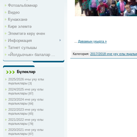
Фотоальбомнар
Видео
Кунакханә
Кире элемтә
Элемтәгә керү өчен
Информация
...
Дәвамын укырга »
Татнет сулышы
Категория:
2017/2018 нче уку елы яңалы
«Йолдызчык» балалар ...
Бүлекләр
2025/2026 нчы уку елы
яңалыклары
[3]
2024/2025 нче уку елы
яңалыклары
[87]
2023/2024 нче уку елы
яңалыклары
[64]
2022/2023 нче уку елы
яңалыклары
[65]
2021/2022 нче уку елы
яңалыклары
[78]
2020/2021 нче уку елы
яңалыклары
[67]